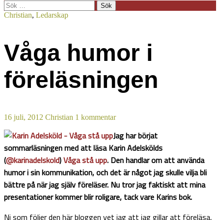
Sök
efter:
Christian
,
Ledarskap
Våga humor i
föreläsningen
16 juli, 2012
Christian
1 kommentar
Jag har börjat
sommarläsningen med att läsa Karin Adelskölds
(
@karinadelskold
)
Våga stå upp
. Den handlar om att använda
humor i sin kommunikation, och det är något jag skulle vilja bli
bättre på när jag själv föreläser. Nu tror jag faktiskt att mina
presentationer kommer blir roligare, tack vare Karins bok.
Ni som följer den här bloggen vet jag att jag gillar att föreläsa,