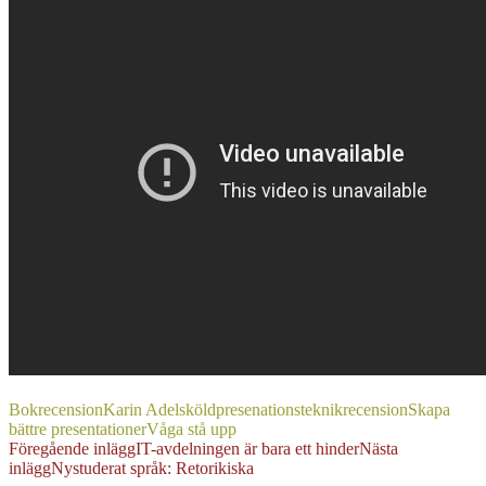
Bokrecension
Karin Adelsköld
presenationsteknik
recension
Skapa
bättre presentationer
Våga stå upp
Inläggsnavigering
Föregående inlägg
IT-avdelningen är bara ett hinder
Nästa
inlägg
Nystuderat språk: Retorikiska