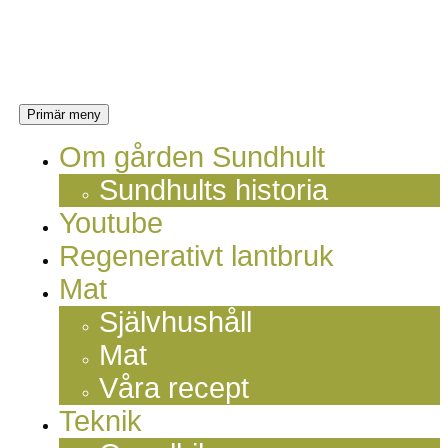
Hoppa
Sundhults
till
innehåll
blogg
Sök
Primär meny
Om gården Sundhult
Sundhults historia
Youtube
Regenerativt lantbruk
Mat
Självhushåll
Mat
Våra recept
Teknik