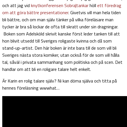
och att jag vid
knytkonferensen Sobra|tankar
höll
ett föredrag
om att göra bättre presentationer
. Givetvis vill man hela tiden
bli bättre, och om man själv tänker på vilka föreläsare man
tycker är bra så lockar de ofta till skratt under sin dragningar.
Boken som Adelsköld skrivit kanske först leder tanken till att
hon blivit utsedd till Sveriges roligaste kvinna och då som
stand-up-artist. Den här boken är inte bara till de som vill bli
Sveriges nästa stora komiker, utan också för de som vill hålla
tal, såväl i privata sammanhang som politiska och på scen. Det
handlar om att bli en roligare talare helt enkelt.
Är Karin en rolig talare själv? Ni kan döma själva och titta på
hennes föreläsning wwwhat…