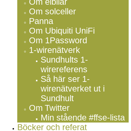
Om elbilar
Om solceller
Panna
Om Ubiquiti UniFi
Om 1Password
1-wirenätverk
Sundhults 1-
wirereferens
Så här ser 1-
wirenätverket ut i
Sundhult
Om Twitter
Min stående #ffse-lista
Böcker och referat