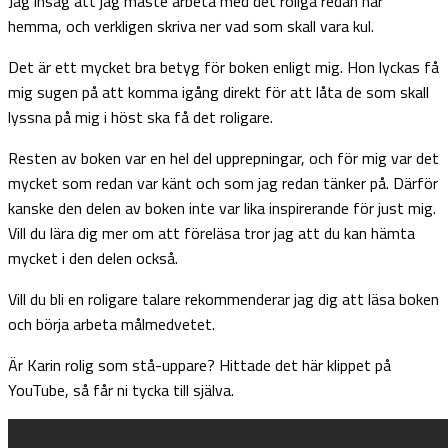
Jag insåg att jag måste arbeta med det roliga redan här
hemma, och verkligen skriva ner vad som skall vara kul.
Det är ett mycket bra betyg för boken enligt mig. Hon lyckas få
mig sugen på att komma igång direkt för att låta de som skall
lyssna på mig i höst ska få det roligare.
Resten av boken var en hel del upprepningar, och för mig var det
mycket som redan var känt och som jag redan tänker på. Därför
kanske den delen av boken inte var lika inspirerande för just mig.
Vill du lära dig mer om att föreläsa tror jag att du kan hämta
mycket i den delen också.
Vill du bli en roligare talare rekommenderar jag dig att läsa boken
och börja arbeta målmedvetet.
Är Karin rolig som stå-uppare? Hittade det här klippet på
YouTube, så får ni tycka till själva.