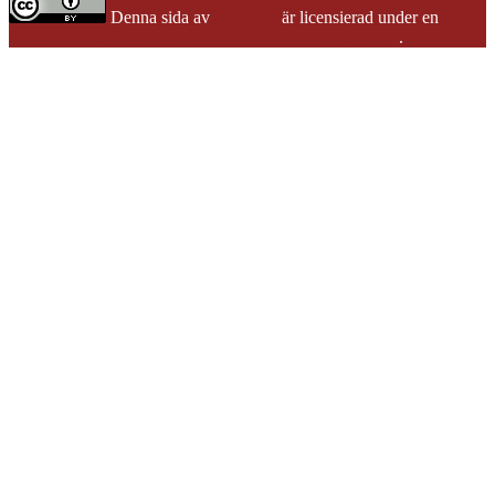
Denna sida
av
Sundhult
är licensierad under en
Creative Commons Erkännande 4.0 Internationell licens
.