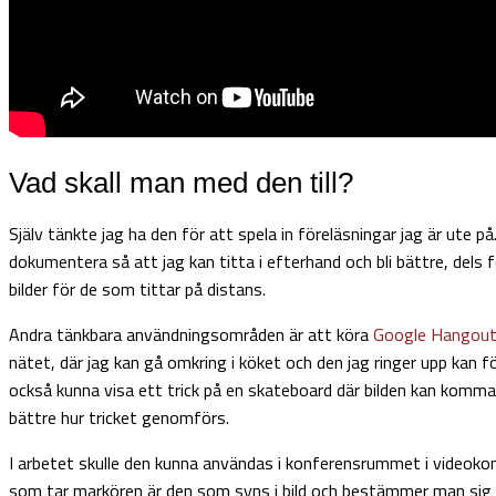
Vad skall man med den till?
Själv tänkte jag ha den för att spela in föreläsningar jag är ute på
dokumentera så att jag kan titta i efterhand och bli bättre, dels f
bilder för de som tittar på distans.
Andra tänkbara användningsområden är att köra
Google Hangou
nätet, där jag kan gå omkring i köket och den jag ringer upp kan fö
också kunna visa ett trick på en skateboard där bilden kan komm
bättre hur tricket genomförs.
I arbetet skulle den kunna användas i konferensrummet i videok
som tar markören är den som syns i bild och bestämmer man sig 