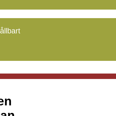
ållbart
 en
man