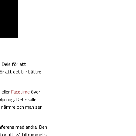
. Dels för att
ör att det blir bättre
t
eller
Facetime
över
lja mig. Det skulle
a närmre och man ser
onferens med andra. Den
för att gå till rummets