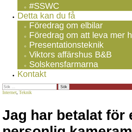
#SSWC
Detta kan du få
Föredrag om elbilar
Föredrag om att leva mer h
Presentationsteknik
Viktors affärshus B&B
Solskensfarmarna
Kontakt
Sök
efter:
Internet
,
Teknik
Jag har betalat för
personlig kamera