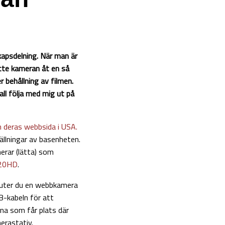
skapsdelning. När man är
tte kameran åt en så
r behållning av filmen.
all följa med mig ut på
n deras webbsida i USA.
ällningar av basenheten.
erar (lätta) som
920HD
.
sluter du en webbkamera
B-kabeln för att
na som får plats där
merastativ.