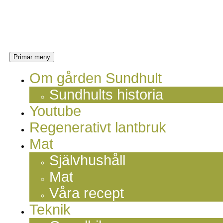
Hoppa
Sundhults
till
innehåll
blogg
Sök
Primär meny
Om gården Sundhult
Sundhults historia
Youtube
Regenerativt lantbruk
Mat
Självhushåll
Mat
Våra recept
Teknik