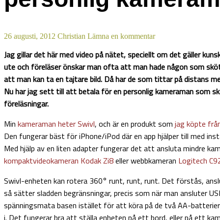
26 augusti, 2012
Christian
Lämna en kommentar
Jag gillar det här med video på nätet, speciellt om det gäller kun
ute och föreläser önskar man ofta att man hade någon som skö
att man kan ta en tajtare bild. Då har de som tittar på distans me
Nu har jag sett till att betala för en personlig kameraman som sk
föreläsningar.
Min
kameraman heter Swivl
, och är en produkt som
jag köpte frå
Den fungerar bäst för iPhone/iPod där en app hjälper till med inst
Med hjälp av en liten adapter fungerar det att ansluta mindre kam
kompaktvideokameran Kodak Zi8
eller webbkameran
Logitech C
Swivl-enheten kan rotera 360° runt, runt, runt. Det förstås, an
så sätter sladden begränsningar, precis som när man ansluter US
spänningsmata basen istället för att köra på de två AA-batterier
i. Det fungerar bra att ställa enheten på ett bord, eller på ett ka