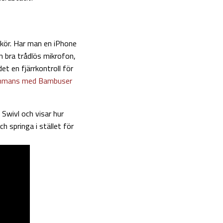
rkör. Har man en iPhone
n bra trådlös mikrofon,
 det en fjärrkontroll för
sammans med Bambuser
Swivl och visar hur
h springa i stället för