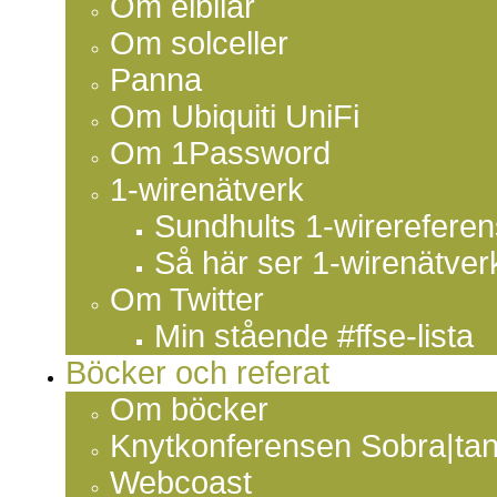
Om elbilar
Om solceller
Panna
Om Ubiquiti UniFi
Om 1Password
1-wirenätverk
Sundhults 1-wirereferen
Så här ser 1-wirenätverk
Om Twitter
Min stående #ffse-lista
Böcker och referat
Om böcker
Knytkonferensen Sobra|ta
Webcoast