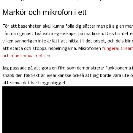
Markör och mikrofon i ett
För att basenheten skall kunna följa dig sätter man på sig en ma
får man genast två extra egenskaper på markören. Dels blir det e
vilken sannerligen inte är lätt att hitta till det priset, och dels blir
att starta och stoppa inspelningarna. Mikrofonen
fungerar till
och man kör via mobilen
.
Jag passade på att göra en film som demonstrerar funktionerna i 
snabb den faktiskt är. Visar kanske också att jag borde vara ute oc
att skriva det här blogginlägget…