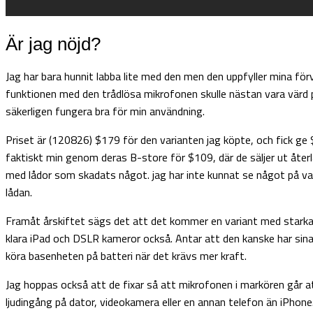
Är jag nöjd?
Jag har bara hunnit labba lite med den men den uppfyller mina för
funktionen med den trådlösa mikrofonen skulle nästan vara vär
säkerligen fungera bra för min användning.
Priset är (120826) $179 för den varianten jag köpte, och fick ge $
faktiskt min genom deras B-store för $109, där de säljer ut återl
med lådor som skadats något. jag har inte kunnat se något på var
lådan.
Framåt årskiftet sägs det att det kommer en variant med starka
klara iPad och DSLR kameror också. Antar att den kanske har sin
köra basenheten på batteri när det krävs mer kraft.
Jag hoppas också att de fixar så att mikrofonen i markören går att
ljudingång på dator, videokamera eller en annan telefon än iPhone