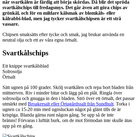
när svartkålen är färdig att börja skördas. Då blir det spröda
svartkålschips till fredagsmys. Det går även att göra chips av
grönkål, och för en mildare kålsmak av blomkåls- eller
kålrabbi-blad, men jag tycker svartkålschipsen är ett strå
vassare.
Chipsen smaksätts efter tycke och smak, jag brukar använda en
neutral olja och ett av våra egna örtsalt.
Svartkålschips
Ett knippe svartkålsblad
Solrosolja
Örtsalt
Sätt ugnen på 100 grader. Skölj svartkålen och repa bort bladen från
mittnerven. Riv i mindre bitar och lägg på en plåt. Ringla över
solrosolja och gnugga in den i bladen. Strö över ett örtsalt, det passar
utmärkt med
Broakersalt eller Örtagårdssalt från Sundhult
. Torka i
ugnen ca 15-20 min med ugnsluckan något på glänt tills de är
krispiga. Blanda gärna runt någon gång. Se upp så de inte
bränns! Förvaras i lufttät burk, om de mot förmodan inte skulle ätas
upp på en gång.