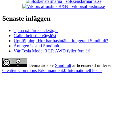
Senaste inläggen
Tjäna på färre stickvägar
Gallra helt stickvägslöst
Uppföljning: Hur har bastutältet fungerat i Sundhult?
Äntligen bastu i Sundhult!
Vår Tesla Model 3 LR AWD fyller fyra år!
Denna sida
av
Sundhult
är licensierad under en
Creative Commons Erkännande 4.0 Internationell licens
.