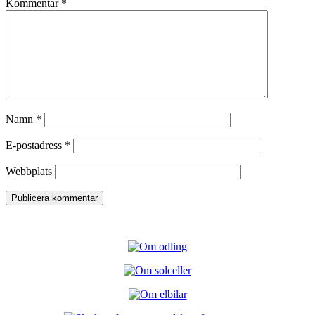
Kommentar
*
Namn
*
E-postadress
*
Webbplats