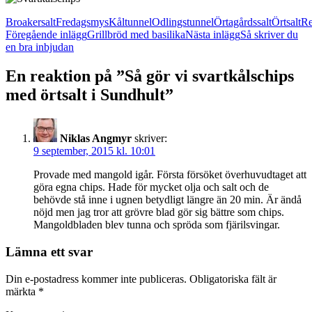
Broakersalt
Fredagsmys
Kåltunnel
Odlingstunnel
Örtagårdssalt
Örtsalt
Re
Inläggsnavigering
Föregående inlägg
Grillbröd med basilika
Nästa inlägg
Så skriver du
en bra inbjudan
En reaktion på ”Så gör vi svartkålschips
med örtsalt i Sundhult”
Niklas Angmyr
skriver:
9 september, 2015 kl. 10:01
Provade med mangold igår. Första försöket överhuvudtaget att
göra egna chips. Hade för mycket olja och salt och de
behövde stå inne i ugnen betydligt längre än 20 min. Är ändå
nöjd men jag tror att grövre blad gör sig bättre som chips.
Mangoldbladen blev tunna och spröda som fjärilsvingar.
Lämna ett svar
Din e-postadress kommer inte publiceras.
Obligatoriska fält är
märkta
*