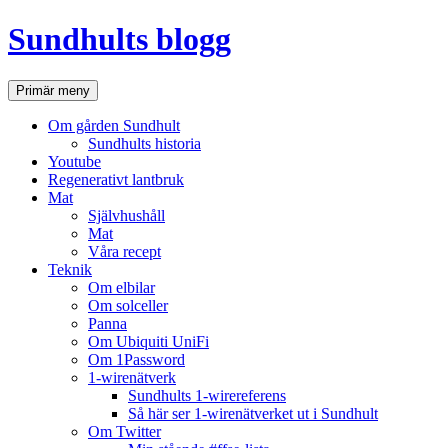
Hoppa
Sundhults blogg
till
innehåll
Sök
Primär meny
Om gården Sundhult
Sundhults historia
Youtube
Regenerativt lantbruk
Mat
Självhushåll
Mat
Våra recept
Teknik
Om elbilar
Om solceller
Panna
Om Ubiquiti UniFi
Om 1Password
1-wirenätverk
Sundhults 1-wirereferens
Så här ser 1-wirenätverket ut i Sundhult
Om Twitter