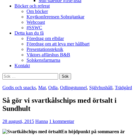
Min stående #ffse-lista
Böcker och referat
Om böcker
Knytkonferensen Sobra|tankar
Webcoast
#SSWC
Detta kan du få
Föredrag om elbilar
Föredrag om att leva mer hållbart
Presentationsteknik
Viktors affärshus B&B
Solskensfarmarna
Kontakt
Sök
efter:
Godis och snacks
,
Mat
,
Odla
,
Odlingstunnel
,
Självhushåll
,
Trädgård
Så gör vi svartkålschips med örtsalt i
Sundhult
28 augusti, 2015
Hanna
1 kommentar
En höjdpunkt på sommaren är