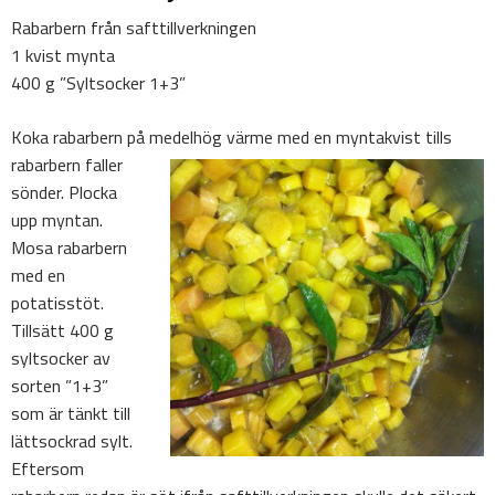
Rabarbern från safttillverkningen
1 kvist mynta
400 g ”Syltsocker 1+3”
Koka rabarbern på medelhög värme med en myntakvist tills
rabarbern faller
sönder. Plocka
upp myntan.
Mosa rabarbern
med en
potatisstöt.
Tillsätt 400 g
syltsocker av
sorten ”1+3”
som är tänkt till
lättsockrad sylt.
Eftersom