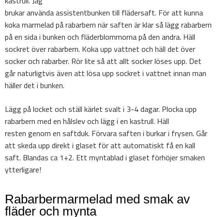
kastrull. Jag
brukar använda assistentbunken till flädersaft. För att kunna
koka marmelad på rabarbern när saften är klar så lägg rabarbern
på en sida i bunken och fläderblommorna på den andra. Häll
sockret över rabarbern. Koka upp vattnet och häll det över
socker och rabarber. Rör lite så att allt socker löses upp. Det
går naturligtvis även att lösa upp sockret i vattnet innan man
häller det i bunken.
Lägg på locket och ställ kärlet svalt i 3-4 dagar. Plocka upp
rabarbern med en hålslev och lägg i en kastrull. Häll
resten genom en saftduk. Förvara saften i burkar i frysen. Går
att skeda upp direkt i glaset för att automatiskt få en kall
saft. Blandas ca 1+2. Ett myntablad i glaset förhöjer smaken
ytterligare!
Rabarbermarmelad med smak av
fläder och mynta