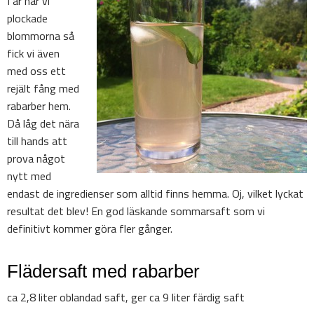
I år när vi
plockade
blommorna så
fick vi även
med oss ett
rejält fång med
rabarber hem.
Då låg det nära
till hands att
prova något
nytt med
endast de ingredienser som alltid finns hemma. Oj, vilket lyckat
resultat det blev! En god läskande sommarsaft som vi
definitivt kommer göra fler gånger.
Flädersaft med rabarber
ca 2,8 liter oblandad saft, ger ca 9 liter färdig saft