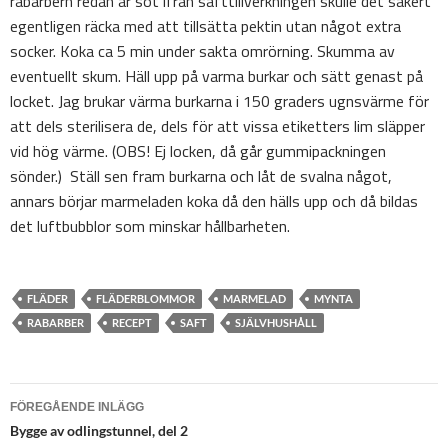
rabarbern redan är söt ifrån safttillverkningen skulle det säkert
egentligen räcka med att tillsätta pektin utan något extra
socker. Koka ca 5 min under sakta omrörning. Skumma av
eventuellt skum. Häll upp på varma burkar och sätt genast på
locket. Jag brukar värma burkarna i 150 graders ugnsvärme för
att dels sterilisera de, dels för att vissa etiketters lim släpper
vid hög värme. (OBS! Ej locken, då går gummipackningen
sönder.) Ställ sen fram burkarna och låt de svalna något,
annars börjar marmeladen koka då den hälls upp och då bildas
det luftbubblor som minskar hållbarheten.
FLÄDER
FLÄDERBLOMMOR
MARMELAD
MYNTA
RABARBER
RECEPT
SAFT
SJÄLVHUSHÅLL
Inläggsnavigering
FÖREGÅENDE INLÄGG
Bygge av odlingstunnel, del 2