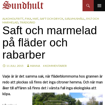
Sundhults blogg
Hoppa
Sök
till
PRIMÄR
innehåll
MENY
ALKOHOLFRITT
FIKA
MAT
SAFT OCH DRYCK
SJÄLVHUSHÅLL
SYLT OCH
,
,
,
,
,
MARMELAD
TRÄDGÅRD
,
Saft och marmelad
på fläder och
rabarber
11 JULI, 2015
HANNA
4 KOMMENTARER
Varje är är det samma sak, när fläderblommorna hos grannen är
redo att plockas så finns det inga citroner hemma. Och när man
åker till affären så finns det i värsta fall inga ekologiska att
köpa.