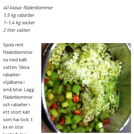
40 klasar fläderblommor
1,5 kg rabarber
1-1,4 kg socker
2 liter vatten
Spola rent
fläderblommor
na med kallt
vatten. Skiva
rabarber-
stjälkarna i
små bitar. Lägg
fläderblommor
och rabarber i
ett stort kärl
som har lock, t
ex en stor