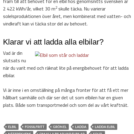
fram till att behovet för en elbil hos genomsnitts svensken är
2
2 422 kWh/år, vilket 30 m
skulle täcka. Nu varierar
solelsproduktionen över året, men kombinerat med vatten- och
vindkraft kan vi täcka stor del av behovet.
Klarar vi att ladda alla elbilar?
Vad är din
slutsats nu
när du varit med och räknat lite på energibehovet för att ladda
elbilar.
Vi är inne i en omställning på många fronter för att få ett mer
hållbart samhälle och där ser det ut som elbilen har en given
plats. Både som transportmedel och som del av vårt kraftnät.
ELBIL
FOSSILFRITT
GRÖN EL
LADDA
LADDA ELBIL
NÄTFREKVENS
OM ALLA BILAR VAR ELBILAR
SOLEL