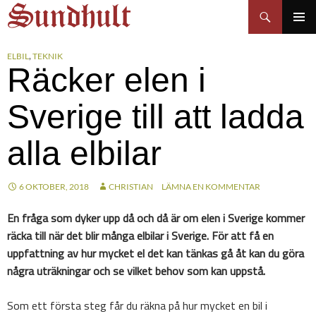
Sundhults blogg
Hoppa
Sök
till
PRIMÄR
innehåll
MENY
ELBIL
,
TEKNIK
Räcker elen i
Sverige till att ladda
alla elbilar
6 OKTOBER, 2018
CHRISTIAN
LÄMNA EN KOMMENTAR
En fråga som dyker upp då och då är om elen i Sverige kommer
räcka till när det blir många elbilar i Sverige. För att få en
uppfattning av hur mycket el det kan tänkas gå åt kan du göra
några uträkningar och se vilket behov som kan uppstå.
Som ett första steg får du räkna på hur mycket en bil i