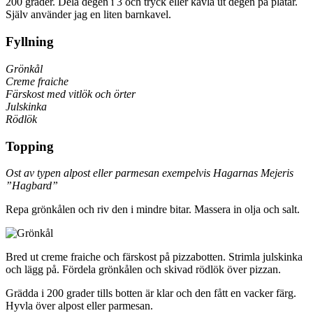
200 grader. Dela degen i 3 och tryck eller kavla ut degen på plåtar.
Själv använder jag en liten barnkavel.
Fyllning
Grönkål
Creme fraiche
Färskost med vitlök och örter
Julskinka
Rödlök
Topping
Ost av typen alpost eller parmesan exempelvis Hagarnas Mejeris
”Hagbard”
Repa grönkålen och riv den i mindre bitar. Massera in olja och salt.
Bred ut creme fraiche och färskost på pizzabotten. Strimla julskinka
och lägg på. Fördela grönkålen och skivad rödlök över pizzan.
Grädda i 200 grader tills botten är klar och den fått en vacker färg.
Hyvla över alpost eller parmesan.