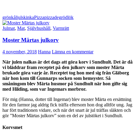
grönkål
julskinka
Pizza
pizzadeg
rödlök
Julmat
,
Mat
,
Självhushåll
,
Varmrätt
Moster Märtas julkorv
4 november, 2018
Hanna
Lämna en kommentar
När julen nalkas är det dags att göra korv i Sundhult. Det är då
vi bläddrar fram receptet på den julkorv som moster Märta
brukade göra varje år.
Receptet tog hon med sig från Gläborg
när hon kom till Gunnarps socken som hemsyster. Så
småningom blev Märta husmor på Sundhult när hon gifte sig
med Hilding, som var Ingemars morbror.
För mig (Hanna, dotter till Ingemar) blev moster Märta en ersättning
för den farmor jag aldrig fick träffa eftersom hon dog alltför ung. Jag
har fört traditionen vidare, och när det snart är jul träffas släkten och
gör ”Moster Märtas julkorv” som en del av julstöket i Sundhult.
Korvsmet