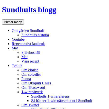
Hoppa
Sundhults blogg
till
innehåll
Sök
Primär meny
Om gården Sundhult
Sundhults historia
Youtube
Regenerativt lantbruk
Mat
Självhushåll
Mat
Våra recept
Teknik
Om elbilar
Om solceller
Panna
Om Ubiquiti UniFi
Om 1Password
1-wirenätverk
Sundhults 1-wirereferens
Så här ser 1-wirenätverket ut i Sundhult
Om Twitter