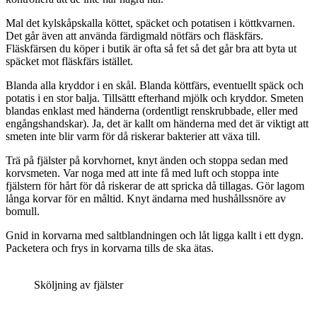
Mal det kylskåpskalla köttet, späcket och potatisen i köttkvarnen.
Det går även att använda färdigmald nötfärs och fläskfärs.
Fläskfärsen du köper i butik är ofta så fet så det går bra att byta ut
späcket mot fläskfärs istället.
Blanda alla kryddor i en skål. Blanda köttfärs, eventuellt späck och
potatis i en stor balja. Tillsättt efterhand mjölk och kryddor. Smeten
blandas enklast med händerna (ordentligt renskrubbade, eller med
engångshandskar). Ja, det är kallt om händerna med det är viktigt att
smeten inte blir varm för då riskerar bakterier att växa till.
Trä på fjälster på korvhornet, knyt änden och stoppa sedan med
korvsmeten. Var noga med att inte få med luft och stoppa inte
fjälstern för hårt för då riskerar de att spricka då tillagas. Gör lagom
långa korvar för en måltid. Knyt ändarna med hushållssnöre av
bomull.
Gnid in korvarna med saltblandningen och låt ligga kallt i ett dygn.
Packetera och frys in korvarna tills de ska ätas.
Sköljning av fjälster