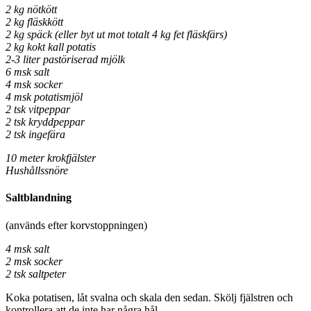
2 kg nötkött
2 kg fläskkött
2 kg späck (eller byt ut mot totalt 4 kg fet fläskfärs)
2 kg kokt kall potatis
2-3 liter pastöriserad mjölk
6 msk salt
4 msk socker
4 msk potatismjöl
2 tsk vitpeppar
2 tsk kryddpeppar
2 tsk ingefära
10 meter krokfjälster
Hushållssnöre
Saltblandning
(används efter korvstoppningen)
4 msk salt
2 msk socker
2 tsk saltpeter
Koka potatisen, låt svalna och skala den sedan. Skölj fjälstren och
kontrollera att de inte har några hål.