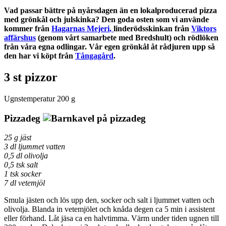
Vad passar bättre på nyårsdagen än en lokalproducerad pizza
med
grönkål och julskinka? Den goda osten som vi använde
kommer från
Hagarnas Mejeri
,
linderödsskinkan från
Viktors
affärshus
(genom vårt samarbete med Bredshult) och rödlöken
från våra egna odlingar. Vår egen grönkål åt rådjuren upp så
den har vi köpt från
Tångagård
.
3 st pizzor
Ugnstemperatur 200 g
Pizzadeg
25 g jäst
3 dl ljummet vatten
0,5 dl olivolja
0,5 tsk salt
1 tsk socker
7 dl vetemjöl
Smula jästen och lös upp den, socker och salt i ljummet vatten och
olivolja. Blanda in vetemjölet och knåda degen ca 5 min i assistent
eller förhand. Låt jäsa ca en halvtimma. Värm under tiden ugnen till