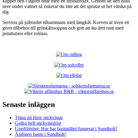
klipper den i lagom bitar med en hushållssax. Genom att den hålls
nere under vattnet så riskerar du inte att det sprutar ut het vätska på
dig
Servera på julbordet tillsammans med långkål. Korven är även ett
givet tillbehör till grönkålssoppan och gott att äta året runt med
potatismos eller rotmos.
Senaste inläggen
Tjäna på färre stickvägar
Gallra helt stickvägslöst
Uppföljning: Hur har bastutältet fungerat i Sundhult?
Äntligen bastu i Sundhult!