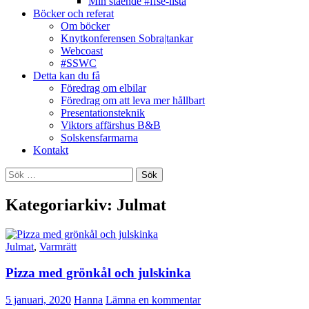
Min stående #ffse-lista
Böcker och referat
Om böcker
Knytkonferensen Sobra|tankar
Webcoast
#SSWC
Detta kan du få
Föredrag om elbilar
Föredrag om att leva mer hållbart
Presentationsteknik
Viktors affärshus B&B
Solskensfarmarna
Kontakt
Sök
efter:
Kategoriarkiv: Julmat
Julmat
,
Varmrätt
Pizza med grönkål och julskinka
5 januari, 2020
Hanna
Lämna en kommentar