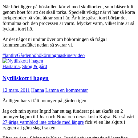
När höet ligger på höskullen kör vi med skulltorken, som blåser luft
genom höet för att det skall torka. Speciellt viktigt när vi har så korta
torkperioder på våra åkrar som i år. Är inte gräset torrt börjar det
förmultna och den processen är varm. Mycket varm, vilket inte är så
lyckat i torrt hö.
Är det något ni undrar över om hökörningen så fråga i
kommentarsfältet nedan så svarar vi.
#lantliv
Gården
hö
hökörning
maskiner
video
Hästarna
,
Skog & gård
Nytillskott i hagen
12 mars, 2011
Hanna
Lämna en kommentar
Äntligen har vi fått ponnyer på gården igen.
Jag och min syster Ingrid har ett tag funderat på att skaffa en 2
ponnyer lagom till Joar och Nora och deras kusin Kajsa. När så vårt
27-åriga varmblod inte orkade med längre
fick vi en lite skjuts i
ryggen att göra slag i saken.