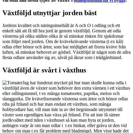
vill odla alla dessa typer av växter i
odlingstunnlarna vi byggt
!
Växtföljd utnyttjar jorden bäst
Jordens kvalitet och näringsinnehåll är A och O i odling och ett
enkelt sätt att få till bra jord är genom växtföljd. Genom att odla
växterna på olika ställen olika år så minskar risken för sjukdomar
som följer med jorden. Om de kvävekrävande växterna (t ex kål)
odlas efter bönor och ärtor, som har möjlighet att fixera kväve från
luften, så minskar behovet av gödsel. Växtföljd är något som de allra
flesta odlare använder sig av, såväl på åkrar som i trädgårdsland.
Växtföljd är svårt i växthus
Jag har funderat mycket på hur man skulle kunna odla i
växtföljd även de växter som behöver den extra värmen i ett växthus
eller odlingstunnel, t ex många tomatsorter, paprika, melon och
slanggurka. De kvävefixerande växterna som ärtor och bönor odlas
ofta på friland och har man endast ett växthus, som många
hobbyodlare har, vill man inte ta av det begränsade utrymmet till
växter som egentligen kan växa på friland. För att inte få sämre
jordkvalitet med tiden i växthuset så kan man byta ut jorden,
antingen varje år om man odlar i t ex hinkar, eller gräva ut den vid
behov om man t ex får problem med bladmögel. Men visst hade det