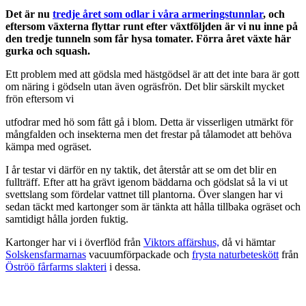
Det är nu
tredje året som odlar i våra armeringstunnlar
, och
eftersom växterna flyttar runt efter växtföljden är vi nu inne på
den tredje tunneln som får hysa tomater. Förra året växte här
gurka och squash.
Ett problem med att gödsla med hästgödsel är att det inte bara är gott
om näring i gödseln utan även ogräsfrön. Det blir särskilt mycket
frön eftersom vi
utfodrar med hö som fått gå i blom. Detta är visserligen utmärkt för
mångfalden och insekterna men det frestar på tålamodet att behöva
kämpa med ogräset.
I år testar vi därför en ny taktik, det återstår att se om det blir en
fullträff. Efter att ha grävt igenom bäddarna och gödslat så la vi ut
svettslang som fördelar vattnet till plantorna. Över slangen har vi
sedan täckt med kartonger som är tänkta att hålla tillbaka ogräset och
samtidigt hålla jorden fuktig.
Kartonger har vi i överflöd från
Viktors affärshus,
då vi hämtar
Solskensfarmarnas
vacuumförpackade och
frysta naturbeteskött
från
Öströö fårfarms slakteri
i dessa.