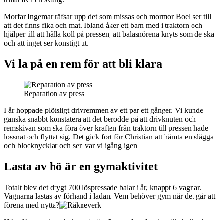
Morfar Ingemar räfsar upp det som missas och mormor Boel ser till
att det finns fika och mat. Ibland åker ett barn med i traktorn och
hjälper till att hålla koll på pressen, att balasnörena knyts som de ska
och att inget ser konstigt ut.
Vi la på en rem för att bli klara
Reparation av press
I år hoppade plötsligt drivremmen av ett par ett gånger. Vi kunde
ganska snabbt konstatera att det berodde på att drivknuten och
remskivan som ska föra över kraften från traktorn till pressen hade
lossnat och flyttat sig. Det gick fort för Christian att hämta en slägga
och blocknycklar och sen var vi igång igen.
Lasta av hö är en gymaktivitet
Totalt blev det drygt 700 löspressade balar i år, knappt 6 vagnar.
Vagnarna lastas av förhand i ladan. Vem behöver gym när det går att
förena med nytta?