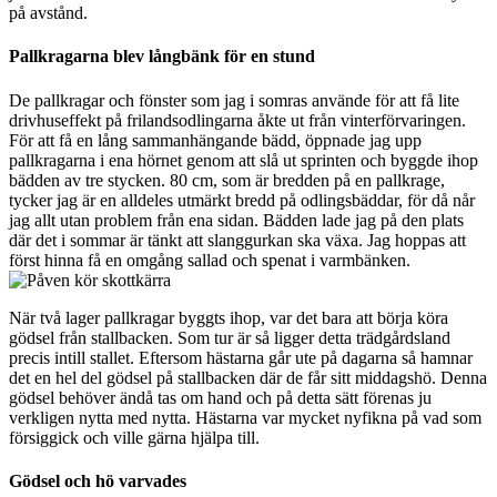
på avstånd.
Pallkragarna blev långbänk för en stund
De pallkragar och fönster som jag i somras använde för att få lite
drivhuseffekt på frilandsodlingarna åkte ut från vinterförvaringen.
För att få en lång sammanhängande bädd, öppnade jag upp
pallkragarna i ena hörnet genom att slå ut sprinten och byggde ihop
bädden av tre stycken. 80 cm, som är bredden på en pallkrage,
tycker jag är en alldeles utmärkt bredd på odlingsbäddar, för då når
jag allt utan problem från ena sidan. Bädden lade jag på den plats
där det i sommar är tänkt att slanggurkan ska växa. Jag hoppas att
först hinna få en omgång sallad och spenat i varmbänken.
När två lager pallkragar byggts ihop, var det bara att börja köra
gödsel från stallbacken. Som tur är så ligger detta trädgårdsland
precis intill stallet. Eftersom hästarna går ute på dagarna så hamnar
det en hel del gödsel på stallbacken där de får sitt middagshö. Denna
gödsel behöver ändå tas om hand och på detta sätt förenas ju
verkligen nytta med nytta. Hästarna var mycket nyfikna på vad som
försiggick och ville gärna hjälpa till.
Gödsel och hö varvades