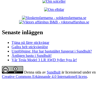
Senaste inläggen
Tjäna på färre stickvägar
Gallra helt stickvägslöst
Uppföljning: Hur har bastutältet fungerat i Sundhult?
Äntligen bastu i Sundhult!
Vår Tesla Model 3 LR AWD fyller fyra år!
Denna sida
av
Sundhult
är licensierad under en
Creative Commons Erkännande 4.0 Internationell licens
.