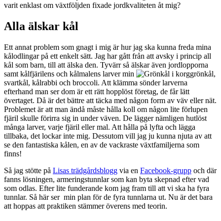
varit enklast om växtföljden fixade jordkvaliteten åt mig?
Alla älskar kål
Ett annat problem som gnagt i mig är hur jag ska kunna freda mina
kålodlingar på ett enkelt sätt. Jag har gått från att avsky i princip all
kål som barn, till att älska den. Tyvärr så älskar även jordlopporna
samt kålfjärilens och kålmalens larver min
grönkål,
svartkål, kålrabbi och broccoli. Att klämma sönder larverna
efterhand man ser dom är ett rätt hopplöst företag, de får lätt
övertaget. Då är det bättre att täcka med någon form av väv eller nät.
Problemet är att man ändå måste hålla koll om någon lite förlupen
fjäril skulle förirra sig in under väven. De lägger nämligen hutlöst
många larver, varje fjäril eller mal. Att hålla på lyfta och lägga
tillbaka, det lockar inte mig. Dessutom vill jag ju kunna njuta av att
se den fantastiska kålen, en av de vackraste växtfamiljerna som
finns!
Så jag stötte på
Lisas trädgårdsblogg
via en
Facebook-grupp
och där
fanns lösningen, armeringstunnlar som kan byta skepnad efter vad
som odlas. Efter lite funderande kom jag fram till att vi ska ha fyra
tunnlar. Så här ser min plan för de fyra tunnlarna ut. Nu är det bara
att hoppas att praktiken stämmer överens med teorin.