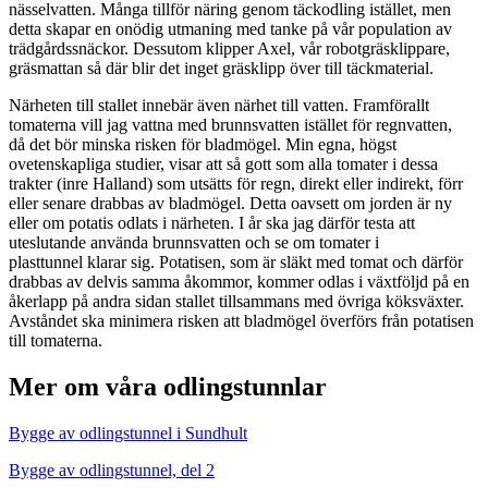
nässelvatten. Många tillför näring genom täckodling istället, men
detta skapar en onödig utmaning med tanke på vår population av
trädgårdssnäckor. Dessutom klipper Axel, vår robotgräsklippare,
gräsmattan så där blir det inget gräsklipp över till täckmaterial.
Närheten till stallet innebär även närhet till vatten. Framförallt
tomaterna vill jag vattna med brunnsvatten istället för regnvatten,
då det bör minska risken för bladmögel. Min egna, högst
ovetenskapliga studier, visar att så gott som alla tomater i dessa
trakter (inre Halland) som utsätts för regn, direkt eller indirekt, förr
eller senare drabbas av bladmögel. Detta oavsett om jorden är ny
eller om potatis odlats i närheten. I år ska jag därför testa att
uteslutande använda brunnsvatten och se om tomater i
plasttunnel klarar sig. Potatisen, som är släkt med tomat och därför
drabbas av delvis samma åkommor, kommer odlas i växtföljd på en
åkerlapp på andra sidan stallet tillsammans med övriga köksväxter.
Avståndet ska minimera risken att bladmögel överförs från potatisen
till tomaterna.
Mer om våra odlingstunnlar
Bygge av odlingstunnel i Sundhult
Bygge av odlingstunnel, del 2