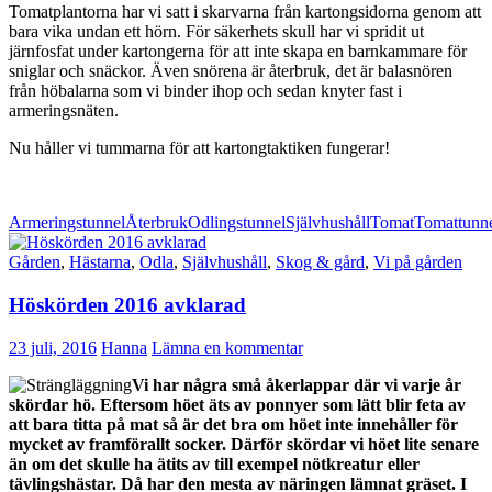
Tomatplantorna har vi satt i skarvarna från kartongsidorna genom att
bara vika undan ett hörn. För säkerhets skull har vi spridit ut
järnfosfat under kartongerna för att inte skapa en barnkammare för
sniglar och snäckor. Även snörena är återbruk, det är balasnören
från höbalarna som vi binder ihop och sedan knyter fast i
armeringsnäten.
Nu håller vi tummarna för att kartongtaktiken fungerar!
Armeringstunnel
Återbruk
Odlingstunnel
Självhushåll
Tomat
Tomattunn
Gården
,
Hästarna
,
Odla
,
Självhushåll
,
Skog & gård
,
Vi på gården
Höskörden 2016 avklarad
23 juli, 2016
Hanna
Lämna en kommentar
Vi har några små åkerlappar där vi varje år
skördar hö. Eftersom höet äts av ponnyer som lätt blir feta av
att bara titta på mat så är det bra om höet inte innehåller för
mycket av framförallt socker. Därför skördar vi höet lite senare
än om det skulle ha ätits av till exempel nötkreatur eller
tävlingshästar. Då har den mesta av näringen lämnat gräset. I