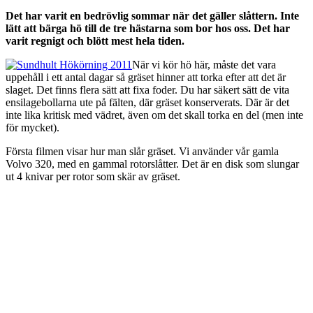
Det har varit en bedrövlig sommar när det gäller slåttern. Inte
lätt att bärga hö till de tre hästarna som bor hos oss. Det har
varit regnigt och blött mest hela tiden.
När vi kör hö här, måste det vara
uppehåll i ett antal dagar så gräset hinner att torka efter att det är
slaget. Det finns flera sätt att fixa foder. Du har säkert sätt de vita
ensilagebollarna ute på fälten, där gräset konserverats. Där är det
inte lika kritisk med vädret, även om det skall torka en del (men inte
för mycket).
Första filmen visar hur man slår gräset. Vi använder vår gamla
Volvo 320, med en gammal rotorslåtter. Det är en disk som slungar
ut 4 knivar per rotor som skär av gräset.