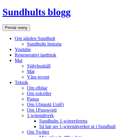
Hoppa
Sundhults blogg
till
innehåll
Sök
Primär meny
Om gården Sundhult
Sundhults historia
Youtube
Regenerativt lantbruk
Mat
Självhushåll
Mat
Våra recept
Teknik
Om elbilar
Om solceller
Panna
Om Ubiquiti UniFi
Om 1Password
1-wirenätverk
Sundhults 1-wirereferens
Så här ser 1-wirenätverket ut i Sundhult
Om Twitter