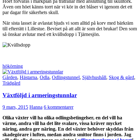
Höet förvaras i markplan på trätrallar med anslutning till skulltork.
Även om höet känns torrt när vi kör in det blåser vi igenom det ett
par dagar för säkerhets skull.
När sista lasset är avlastat bjuds vi som alltid på korv med bärkräm
till efterrätt i Lillestue. Beviset på att allt är som det brukar! Den som
så önskar avlutar med ett kvällsdopp i Tjärnesjön.
hökörning
Gården
,
Hästarna
,
Odla
,
Odlingstunnel
,
Självhushåll
,
Skog & gård
,
Trädgård
Växtföljd i armeringstunnlar
9 mars, 2015
Hanna
6 kommentarer
Olika växter vill ha olika odlingsbetingelser, en del vill ha
värme, andra vill ha det lite svalare, vissa kräver mycket
näring, andra ger näring. En del växter behöver skyddas från
skadegörare i luften, medan andra smittor finns i jorden. Jag