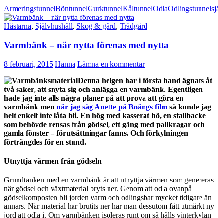
Armeringstunnel
Böntunnel
Gurktunnel
Kåltunnel
Odla
Odlingstunnel
sj
Hästarna
,
Självhushåll
,
Skog & gård
,
Trädgård
Varmbänk – när nytta förenas med nytta
8 februari, 2015
Hanna
Lämna en kommentar
Denna helgen har i första hand ägnats åt
två saker, att snyta sig och anlägga en varmbänk. Egentligen
hade jag inte alls några planer på att prova att göra en
varmbänk men
när jag såg Anette på Boängs film
så kunde jag
helt enkelt inte låta bli. En hög med kasserat hö, en stallbacke
som behövde rensas från gödsel, ett gäng med pallkragar och
gamla fönster – förutsättningar fanns. Och förkylningen
förträngdes för en stund.
Utnyttja värmen från gödseln
Grundtanken med en varmbänk är att utnyttja värmen som genereras
när gödsel och växtmaterial bryts ner. Genom att odla ovanpå
gödselkomposten bli jorden varm och odlingsbar mycket tidigare än
annars. När material har brutits ner har man dessutom fått utmärkt ny
jord att odla i. Om varmbänken isoleras runt om så hålls vinterkylan