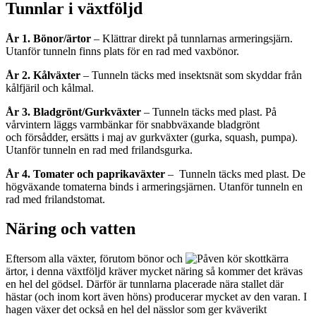
Tunnlar i växtföljd
År 1. Bönor/ärtor
– Klättrar direkt på tunnlarnas armeringsjärn.
Utanför tunneln finns plats för en rad med vaxbönor.
År 2. Kålväxter
– Tunneln täcks med insektsnät som skyddar från
kålfjäril och kålmal.
År 3. Bladgrönt/Gurkväxter
– Tunneln täcks med plast. På
vårvintern läggs varmbänkar för snabbväxande bladgrönt
och försådder, ersätts i maj av gurkväxter (gurka, squash, pumpa).
Utanför tunneln en rad med frilandsgurka.
År 4. Tomater och paprikaväxter
– Tunneln täcks med plast. De
högväxande tomaterna binds i armeringsjärnen. Utanför tunneln en
rad med frilandstomat.
Näring och vatten
Eftersom alla växter, förutom bönor och
ärtor, i denna växtföljd kräver mycket näring så kommer det krävas
en hel del gödsel. Därför är tunnlarna placerade nära stallet där
hästar (och inom kort även höns) producerar mycket av den varan. I
hagen växer det också en hel del nässlor som ger kväverikt