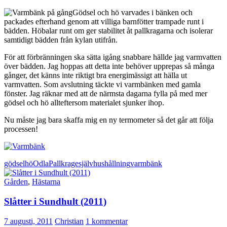
Gödsel och hö varvades i bänken och
packades efterhand genom att villiga barnfötter trampade runt i
bädden. Höbalar runt om ger stabilitet åt pallkragarna och isolerar
samtidigt bädden från kylan utifrån.
För att förbränningen ska sätta igång snabbare hällde jag varmvatten
över bädden. Jag hoppas att detta inte behöver upprepas så många
gånger, det känns inte riktigt bra energimässigt att hälla ut
varmvatten. Som avslutning täckte vi varmbänken med gamla
fönster. Jag räknar med att de närmsta dagarna fylla på med mer
gödsel och hö allteftersom materialet sjunker ihop.
Nu måste jag bara skaffa mig en ny termometer så det går att följa
processen!
gödsel
hö
Odla
Pallkrage
självhushållning
varmbänk
Gården
,
Hästarna
Slåtter i Sundhult (2011)
7 augusti, 2011
Christian
1 kommentar