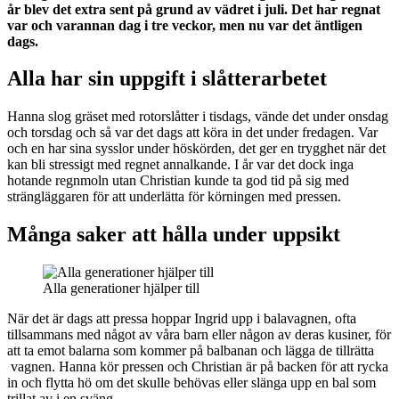
år blev det extra sent på grund av vädret i juli. Det har regnat
var och varannan dag i tre veckor, men nu var det äntligen
dags.
Alla har sin uppgift i slåtterarbetet
Hanna slog gräset med rotorslåtter i tisdags, vände det under onsdag
och torsdag och så var det dags att köra in det under fredagen. Var
och en har sina sysslor under höskörden, det ger en trygghet när det
kan bli stressigt med regnet annalkande. I år var det dock inga
hotande regnmoln utan Christian kunde ta god tid på sig med
strängläggaren för att underlätta för körningen med pressen.
Många saker att hålla under uppsikt
Alla generationer hjälper till
När det är dags att pressa hoppar Ingrid upp i balavagnen, ofta
tillsammans med något av våra barn eller någon av deras kusiner, för
att ta emot balarna som kommer på balbanan och lägga de tillrätta
vagnen. Hanna kör pressen och Christian är på backen för att rycka
in och flytta hö om det skulle behövas eller slänga upp en bal som
trillat av i en sväng.