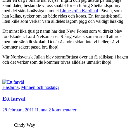
Efter en dag i Skåne när Kajsa, Ingrid och jag tittade på lämpliga
kandidater, bestämde vi oss snabbt för en 6-årig Shetlandsponny
med det ståndsmässiga namnet
Linnestofta Kardinal
. Påven, som
han kallas, tycker om att både ridas och köras. En fantastisk snäll
liten kille som verkar vara alldeles lagom pigg och väldigt läraktig.
Ett minst lika tjusigt namn har den New Forest som vi direkt blev
förälskade i. Lord Nelson är en 9-årig valack som är snäll att rida
men inte särskilt skolad. Det är å andra sidan inte vi heller, så vi
kommer säkert passa bra ihop!
Vår Nordsvensk Jullan blev stormförtjust över att få sällskap i hagen
och det verkar som de kommer trivas alldeles utmärkt ihop!
Hästarna
,
Minnen och nostalgi
Ett farväl
28 februari, 2011
Hanna
2 kommentarer
Cindy Way