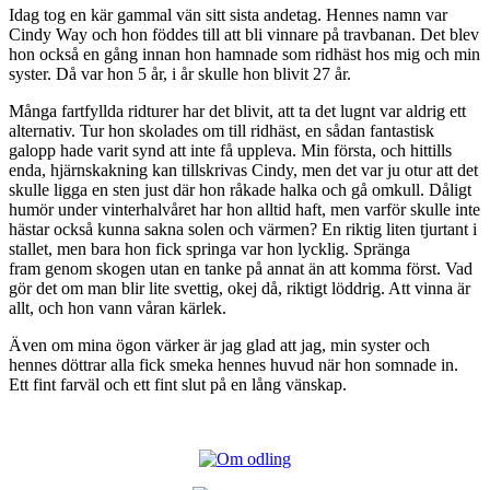
Idag tog en kär gammal vän sitt sista andetag. Hennes namn var
Cindy Way och hon föddes till att bli vinnare på travbanan. Det blev
hon också en gång innan hon hamnade som ridhäst hos mig och min
syster. Då var hon 5 år, i år skulle hon blivit 27 år.
Många fartfyllda ridturer har det blivit, att ta det lugnt var aldrig ett
alternativ. Tur hon skolades om till ridhäst, en sådan fantastisk
galopp hade varit synd att inte få uppleva. Min första, och hittills
enda, hjärnskakning kan tillskrivas Cindy, men det var ju otur att det
skulle ligga en sten just där hon råkade halka och gå omkull. Dåligt
humör under vinterhalvåret har hon alltid haft, men varför skulle inte
hästar också kunna sakna solen och värmen? En riktig liten tjurtant i
stallet, men bara hon fick springa var hon lycklig. Spränga
fram genom skogen utan en tanke på annat än att komma först. Vad
gör det om man blir lite svettig, okej då, riktigt löddrig. Att vinna är
allt, och hon vann våran kärlek.
Även om mina ögon värker är jag glad att jag, min syster och
hennes döttrar alla fick smeka hennes huvud när hon somnade in.
Ett fint farväl och ett fint slut på en lång vänskap.