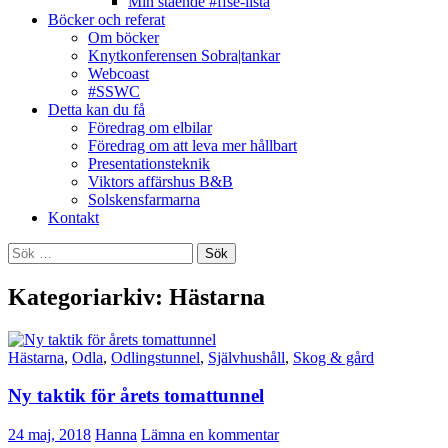
Min stående #ffse-lista
Böcker och referat
Om böcker
Knytkonferensen Sobra|tankar
Webcoast
#SSWC
Detta kan du få
Föredrag om elbilar
Föredrag om att leva mer hållbart
Presentationsteknik
Viktors affärshus B&B
Solskensfarmarna
Kontakt
Sök
efter:
Kategoriarkiv: Hästarna
Hästarna
,
Odla
,
Odlingstunnel
,
Självhushåll
,
Skog & gård
Ny taktik för årets tomattunnel
24 maj, 2018
Hanna
Lämna en kommentar