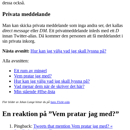
dessa också.
Privata meddelande
Man kan skicka privata meddelande som inga andra ser, det kallas
direct message
eller
DM
. Ett privatmeddelande inleds med ett
D
innan Twitter-alias. Då kommer den personen att få meddelandet i
sin privata inkorg.
Nästa avsnitt:
Hur kan jag välja vad jag skall lyssna på?
Alla avsnitten:
Ett rum av mingel
Vem pratar jag med?
Hur kan jag välja vad jag skall lyssna på?
Vad menar dem när de skriver det här?
Min stående #ffse-lista
Fler bilder av Johan Lange hittar du på
hans Flickr-sida
.
En reaktion på ”Vem pratar jag med?”
Pingback:
Tweets that mention Vem pratar jag med? «