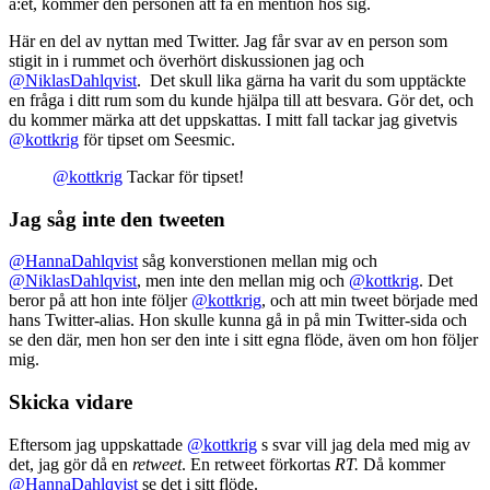
a:et, kommer den personen att få en mention hos sig.
Här en del av nyttan med Twitter. Jag får svar av en person som
stigit in i rummet och överhört diskussionen jag och
@NiklasDahlqvist
. Det skull lika gärna ha varit du som upptäckte
en fråga i ditt rum som du kunde hjälpa till att besvara. Gör det, och
du kommer märka att det uppskattas. I mitt fall tackar jag givetvis
@kottkrig
för tipset om Seesmic.
@kottkrig
Tackar för tipset!
Jag såg inte den tweeten
@HannaDahlqvist
såg konverstionen mellan mig och
@NiklasDahlqvist
, men inte den mellan mig och
@kottkrig
. Det
beror på att hon inte följer
@kottkrig
, och att min tweet började med
hans Twitter-alias. Hon skulle kunna gå in på min Twitter-sida och
se den där, men hon ser den inte i sitt egna flöde, även om hon följer
mig.
Skicka vidare
Eftersom jag uppskattade
@kottkrig
s svar vill jag dela med mig av
det, jag gör då en
retweet
. En retweet förkortas
RT.
Då kommer
@HannaDahlqvist
se det i sitt flöde.