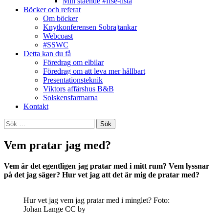
Min stående #ffse-lista
Böcker och referat
Om böcker
Knytkonferensen Sobra|tankar
Webcoast
#SSWC
Detta kan du få
Föredrag om elbilar
Föredrag om att leva mer hållbart
Presentationsteknik
Viktors affärshus B&B
Solskensfarmarna
Kontakt
Sök
efter:
Vem pratar jag med?
Vem är det egentligen jag pratar med i mitt rum? Vem lyssnar
på det jag säger? Hur vet jag att det är mig de pratar med?
Hur vet jag vem jag pratar med i minglet? Foto:
Johan Lange CC by