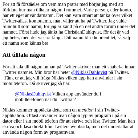
För att få förståelse om vem man pratar med börjar jag med att
förklara hur man tilltalar någon i rummet. Varje person, eller konto,
har ett eget användarnamn. Det kan vara smart att tänka över vilket
Twitter-alias, kontonamn, man väljer att ha på Twitter. Jag valde
Sundhult som namn, för jag är känd på en del andra forum under det
namnet. Först hade jag tänkt ha ChristianDahlqvist, för det är vad
jag heter, men det var för långt. Ditt namn blir din identitet, så välj
ett namn som känns bra.
Att tilltala någon
För att tala till någon annan på Twitter skriver man ett snabel-a innan
Twitter-namnet. Min bror har heter
@NiklasDahlqvist
på Twitter.
Tänk er att jag vill fråga Niklas vilken app han använder i sin
mobiltelefon. Då skriver jag så här:
@NiklasDahlqvist
Vilken app använder du i
mobiltelefonen när du Twittrar?
Niklas kommer upptäcka detta som en
mention
i sin Twitter-
applikation. Oftast använder man någon typ av program i på sin
dator eller i sin mobil telefon för att skriva och läsa Twitter. Man kan
skriva och läsa direkt från Twitters webbsida, men det underlättar att
använda någon form av programvara.