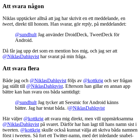
Att svara någon
Niklas upptäcker alltså att jag har skrivit en ett meddelande, en
tweet
, direkt till honom. Han svarar, gör
reply
, på meddelandet:
@sundhult
Jag använder DroidDeck, TweetDeck för
Android.
Då får jag upp det som en mention hos mig, och jag ser att
@NiklasDahlqvist
har svarat på min fråga.
Att svara flera
Både jag och
@NiklasDahlqvist
följs av
@kottkrig
och ser frågan
jag ställt till
@NiklasDahlqvist
. Eftersom han gillar en annan app
bättre kan han svara oss båda samtidigt:
@sundhult
Jag tycker att Seesmic for Android känns
bättre. Jag har testat båda. /
@NiklasDahlqvist
Här väljer
@kottkrig
att svara mig direkt, men vill uppmärksamma
@NiklasDahlqvist
på svaret. Därför har han lagt till hans namn sist i
tweeten.
@kottkrig
skulle också kunnat välja att skriva båda namnen
först i tweeten. Så fort ett Twitter-namn, med det inledande snabel-