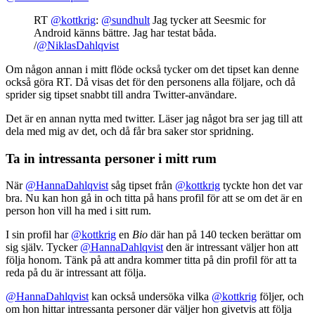
RT
@kottkrig
:
@sundhult
Jag tycker att Seesmic for
Android känns bättre. Jag har testat båda.
/
@NiklasDahlqvist
Om någon annan i mitt flöde också tycker om det tipset kan denne
också göra RT. Då visas det för den personens alla följare, och då
sprider sig tipset snabbt till andra Twitter-användare.
Det är en annan nytta med twitter. Läser jag något bra ser jag till att
dela med mig av det, och då får bra saker stor spridning.
Ta in intressanta personer i mitt rum
När
@HannaDahlqvist
såg tipset från
@kottkrig
tyckte hon det var
bra. Nu kan hon gå in och titta på hans profil för att se om det är en
person hon vill ha med i sitt rum.
I sin profil har
@kottkrig
en
Bio
där han på 140 tecken berättar om
sig själv. Tycker
@HannaDahlqvist
den är intressant väljer hon att
följa honom. Tänk på att andra kommer titta på din profil för att ta
reda på du är intressant att följa.
@HannaDahlqvist
kan också undersöka vilka
@kottkrig
följer, och
om hon hittar intressanta personer där väljer hon givetvis att följa