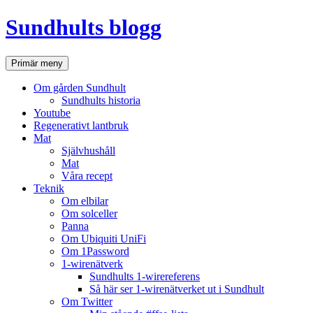
Hoppa
Sundhults blogg
till
innehåll
Sök
Primär meny
Om gården Sundhult
Sundhults historia
Youtube
Regenerativt lantbruk
Mat
Självhushåll
Mat
Våra recept
Teknik
Om elbilar
Om solceller
Panna
Om Ubiquiti UniFi
Om 1Password
1-wirenätverk
Sundhults 1-wirereferens
Så här ser 1-wirenätverket ut i Sundhult
Om Twitter