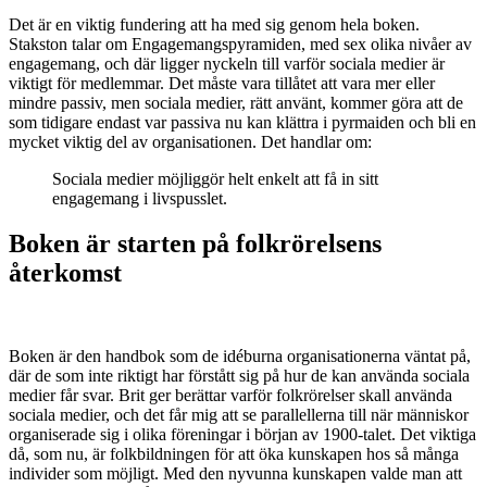
Det är en viktig fundering att ha med sig genom hela boken.
Stakston talar om Engagemangspyramiden, med sex olika nivåer av
engagemang, och där ligger nyckeln till varför sociala medier är
viktigt för medlemmar. Det måste vara tillåtet att vara mer eller
mindre passiv, men sociala medier, rätt använt, kommer göra att de
som tidigare endast var passiva nu kan klättra i pyrmaiden och bli en
mycket viktig del av organisationen. Det handlar om:
Sociala medier möjliggör helt enkelt att få in sitt
engagemang i livspusslet.
Boken är starten på folkrörelsens
återkomst
Boken är den handbok som de idéburna organisationerna väntat på,
där de som inte riktigt har förstått sig på hur de kan använda sociala
medier får svar. Brit ger berättar varför folkrörelser skall använda
sociala medier, och det får mig att se parallellerna till när människor
organiserade sig i olika föreningar i början av 1900-talet. Det viktiga
då, som nu, är folkbildningen för att öka kunskapen hos så många
individer som möjligt. Med den nyvunna kunskapen valde man att