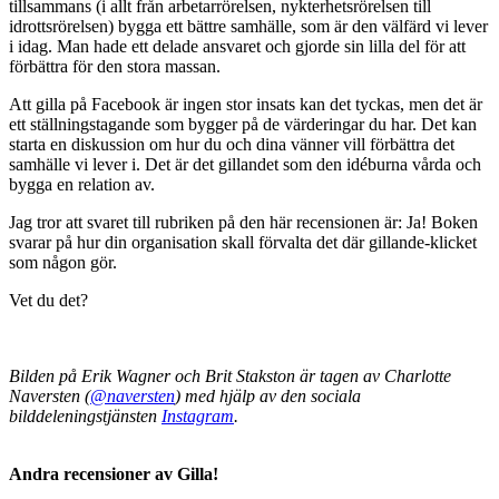
tillsammans (i allt från arbetarrörelsen, nykterhetsrörelsen till
idrottsrörelsen) bygga ett bättre samhälle, som är den välfärd vi lever
i idag. Man hade ett delade ansvaret och gjorde sin lilla del för att
förbättra för den stora massan.
Att gilla på Facebook är ingen stor insats kan det tyckas, men det är
ett ställningstagande som bygger på de värderingar du har. Det kan
starta en diskussion om hur du och dina vänner vill förbättra det
samhälle vi lever i. Det är det gillandet som den idéburna vårda och
bygga en relation av.
Jag tror att svaret till rubriken på den här recensionen är: Ja! Boken
svarar på hur din organisation skall förvalta det där gillande-klicket
som någon gör.
Vet du det?
Bilden på Erik Wagner och Brit Stakston är tagen av Charlotte
Naversten (
@naversten
) med hjälp av den sociala
bilddeleningstjänsten
Instagram
.
Andra recensioner av Gilla!