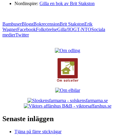
Nordinspire:
Gilla en bok av Brit Stakston
Bambuser
Blogg
Bokrecension
Brit Stakston
Erik
Wagner
Facebook
Folkrörelse
Gilla!
IOGT-NTO
Sociala
medier
Twitter
Senaste inläggen
Tjäna på färre stickvägar