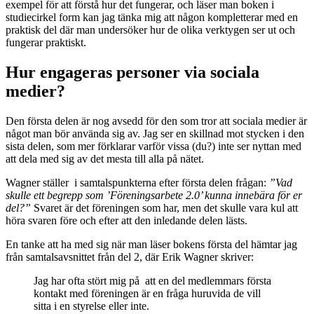
exempel för att förstå hur det fungerar, och läser man boken i
studiecirkel form kan jag tänka mig att någon kompletterar med en
praktisk del där man undersöker hur de olika verktygen ser ut och
fungerar praktiskt.
Hur engageras personer via sociala
medier?
Den första delen är nog avsedd för den som tror att sociala medier är
något man bör använda sig av. Jag ser en skillnad mot stycken i den
sista delen, som mer förklarar varför vissa (du?) inte ser nyttan med
att dela med sig av det mesta till alla på nätet.
Wagner ställer i samtalspunkterna efter första delen frågan:
”Vad
skulle ett begrepp som ’Föreningsarbete 2.0’ kunna innebära för er
del?”
Svaret är det föreningen som har, men det skulle vara kul att
höra svaren före och efter att den inledande delen lästs.
En tanke att ha med sig när man läser bokens första del hämtar jag
från samtalsavsnittet från del 2, där Erik Wagner skriver:
Jag har ofta stört mig på att en del medlemmars första
kontakt med föreningen är en fråga huruvida de vill
sitta i en styrelse eller inte.