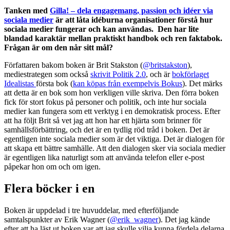
Tanken med
Gilla! – dela engagemang, passion och idéer via
sociala medier
är att låta idéburna organisationer förstå hur
sociala medier fungerar och kan användas. Den har lite
blandad karaktär mellan praktiskt handbok och ren faktabok.
Frågan är om den når sitt mål?
Författaren bakom boken är Brit Stakston (
@britstakston
),
mediestrategen som också
skrivit Politik 2.0
, och är
bokförlaget
Idealistas
första bok (
kan köpas från exempelvis Bokus
). Det märks
att detta är en bok som hon verkligen ville skriva. Den förra boken
fick för stort fokus på personer och politik, och inte hur sociala
medier kan fungera som ett verktyg i en demokratisk process. Efter
att ha följt Brit så vet jag att hon har ett hjärta som brinner för
samhällsförbättring, och det är en tydlig röd tråd i boken. Det är
egentligen inte sociala medier som är det viktiga. Det är dialogen för
att skapa ett bättre samhälle. Att den dialogen sker via sociala medier
är egentligen lika naturligt som att använda telefon eller e-post
påpekar hon om och om igen.
Flera böcker i en
Boken är uppdelad i tre huvuddelar, med efterföljande
samtalspunkter av Erik Wagner (
@erik_wagner
). Det jag kände
efter att ha läst ut boken var att jag skulle vilja kunna fördela delarna