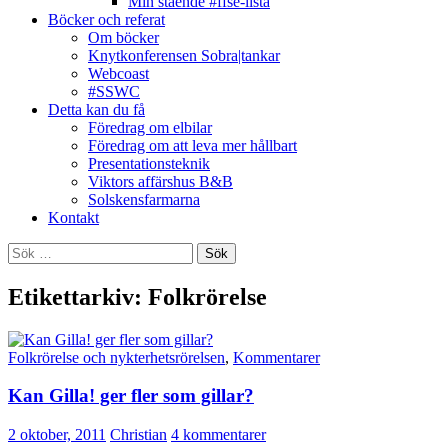
Min stående #ffse-lista
Böcker och referat
Om böcker
Knytkonferensen Sobra|tankar
Webcoast
#SSWC
Detta kan du få
Föredrag om elbilar
Föredrag om att leva mer hållbart
Presentationsteknik
Viktors affärshus B&B
Solskensfarmarna
Kontakt
Sök
efter:
Etikettarkiv: Folkrörelse
Folkrörelse och nykterhetsrörelsen
,
Kommentarer
Kan Gilla! ger fler som gillar?
2 oktober, 2011
Christian
4 kommentarer