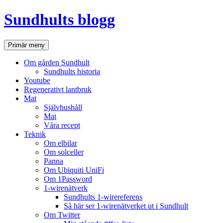
Hoppa
Sundhults blogg
till
innehåll
Sök
Primär meny
Om gården Sundhult
Sundhults historia
Youtube
Regenerativt lantbruk
Mat
Självhushåll
Mat
Våra recept
Teknik
Om elbilar
Om solceller
Panna
Om Ubiquiti UniFi
Om 1Password
1-wirenätverk
Sundhults 1-wirereferens
Så här ser 1-wirenätverket ut i Sundhult
Om Twitter