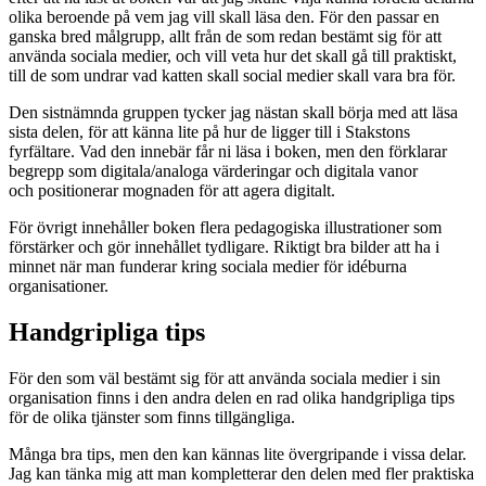
olika beroende på vem jag vill skall läsa den. För den passar en
ganska bred målgrupp, allt från de som redan bestämt sig för att
använda sociala medier, och vill veta hur det skall gå till praktiskt,
till de som undrar vad katten skall social medier skall vara bra för.
Den sistnämnda gruppen tycker jag nästan skall börja med att läsa
sista delen, för att känna lite på hur de ligger till i Stakstons
fyrfältare. Vad den innebär får ni läsa i boken, men den förklarar
begrepp som digitala/analoga värderingar och digitala vanor
och positionerar mognaden för att agera digitalt.
För övrigt innehåller boken flera pedagogiska illustrationer som
förstärker och gör innehållet tydligare. Riktigt bra bilder att ha i
minnet när man funderar kring sociala medier för idéburna
organisationer.
Handgripliga tips
För den som väl bestämt sig för att använda sociala medier i sin
organisation finns i den andra delen en rad olika handgripliga tips
för de olika tjänster som finns tillgängliga.
Många bra tips, men den kan kännas lite övergripande i vissa delar.
Jag kan tänka mig att man kompletterar den delen med fler praktiska