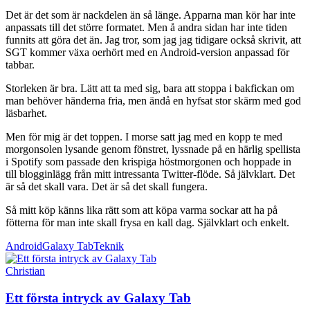
Det är det som är nackdelen än så länge. Apparna man kör har inte
anpassats till det större formatet. Men å andra sidan har inte tiden
funnits att göra det än. Jag tror, som jag jag tidigare också skrivit, att
SGT kommer växa oerhört med en Android-version anpassad för
tabbar.
Storleken är bra. Lätt att ta med sig, bara att stoppa i bakfickan om
man behöver händerna fria, men ändå en hyfsat stor skärm med god
läsbarhet.
Men för mig är det toppen. I morse satt jag med en kopp te med
morgonsolen lysande genom fönstret, lyssnade på en härlig spellista
i Spotify som passade den krispiga höstmorgonen och hoppade in
till blogginlägg från mitt intressanta Twitter-flöde. Så jälvklart. Det
är så det skall vara. Det är så det skall fungera.
Så mitt köp känns lika rätt som att köpa varma sockar att ha på
fötterna för man inte skall frysa en kall dag. Självklart och enkelt.
Android
Galaxy Tab
Teknik
Christian
Ett första intryck av Galaxy Tab