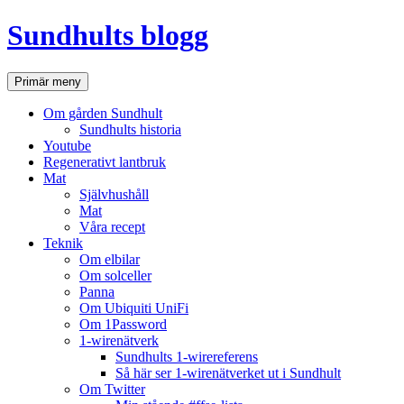
Hoppa
Sundhults blogg
till
innehåll
Sök
Primär meny
Om gården Sundhult
Sundhults historia
Youtube
Regenerativt lantbruk
Mat
Självhushåll
Mat
Våra recept
Teknik
Om elbilar
Om solceller
Panna
Om Ubiquiti UniFi
Om 1Password
1-wirenätverk
Sundhults 1-wirereferens
Så här ser 1-wirenätverket ut i Sundhult
Om Twitter