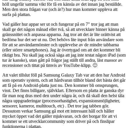
höll ungefär samma vikt för få en känsla av det innan jag beställde.
Men den stora frågan var (och är?) hur man kommer uppleva att
surfa på plattan.
Vad gäller hur appar ser ut och fungerar på en 7″ tror jag att man
skall ge det någon månad eller två, så att utvecklare hinner känna på
gränssnittet och anpassa apparna. Jag tror att det är lite orättvist att
bedöma hur det ser ut nu. Det behövs lite input från användare som
för att se användarmönster och upplevelse av de mindre tabbarna
(eller större smartphones). Jag är övertygad om att det kommer bli
riktigt bra. Nu skall jag också säga att jag inte testat någon iPad (som
tur är kanske), utan gått på frågor jag ställt till andra, läst massor av
recensioner och tittat på timvis av YouTube-klipp. 🙂
Att valet tillslut föll på Samsung Galaxy Tab var att den har Android
som operativ system, och att hårdvaran tillhör bland det bästa det går
att få på en Android-platta just nu. Den kommer bli omsprungen,
visst. Det finns billigare, självklart. Eftersom en platta är ganska dyr
får man nog dras med den under några år, och då skall den helst tåla
några uppgraderingar (processorhastighet, expansionsmöjligheter,
sensorer, kameror, multitouch, etc) . Det tror jag tabben gör.
Dessutom verkar Samsung gå mot ett intressant håll och håller
mycket öppet vad det gäller mjukvaran, och det borgar för att vi
kommer se ett utvecklarcommunity som driver på och finslipar
funktionerna i plattan.