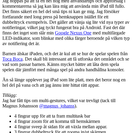
Jag hoppas på att få en hel hög med användartips och appförslag i
kommentarerna så jag kan lära mig att använda min iPad till fullo.
Det finns säkert en hel del små tips ni kan ge mig. Jag försöker
fortfarande med long press på hemknappen istället för ett
dubbeltryck exempelvis. Det gäller att vänja sig lite vid nya typer av
notifieringar, vilket jag tyckt fungerat bra på Android. Fast det där
finns det inget som slår min
Google Nexus One
med multifärgade
LED-indikator, som blinkar med olika färger beroende på vilken typ
av notifiering det är.
Barnen älskar iPaden, och det är kul att se hur de spelar spelen från
Toca Boca
. Det skall bli intressant att få utforska det området och se
vad som passar barnen. Känns mycket bättre att låta dem spela
spelen där jämfört med många spel på andra handhållna konsoler.
Än så länge upplever jag iPad som lite platt, men det beror nog en
hel del på vana och att jag ännu inte hittat rätt appar.
Tillägg:
Jag har fått tips om multi-gestures, vilket var trevligt (tack till
Magnus Johansson
@magnus_johanss
).
4 fingrar upp för att ta fram multitask bar
4 fingrar zoom för att komma till hemskärmen
4 fingrar sveep åt sidan för att växla mellan appar.
3 fingrar dubbeltryck för att zooma in/ut skärmen