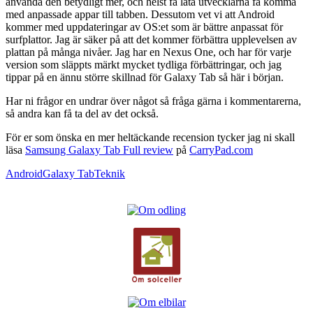
använda den betydligt mer, och helst få låta utvecklarna få komma
med anpassade appar till tabben. Dessutom vet vi att Android
kommer med uppdateringar av OS:et som är bättre anpassat för
surfplattor. Jag är säker på att det kommer förbättra upplevelsen av
plattan på många nivåer. Jag har en Nexus One, och har för varje
version som släppts märkt mycket tydliga förbättringar, och jag
tippar på en ännu större skillnad för Galaxy Tab så här i början.
Har ni frågor en undrar över något så fråga gärna i kommentarerna,
så andra kan få ta del av det också.
För er som önska en mer heltäckande recension tycker jag ni skall
läsa
Samsung Galaxy Tab Full review
på
CarryPad.com
Android
Galaxy Tab
Teknik