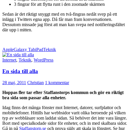
3 fingrar för att flytta runt i den zoomade skärmen
Sedan är det riktigt snyggt med en två-fingras nedåt svep på ett
inlägg i Twitters egna app. Då får man fram konversationen.
Dessutom missade jag först att man kan svepa ned notifieringsfältet
där upp i mitten.
Apple
Galaxy Tab
iPad
Teknik
Internet
,
Teknik
,
WordPress
En sida till alla
28 maj, 2011
Christian
1 kommentar
Hoppas fler tar efter Staffanstorps kommun och gör en riktigt
bra sida som passar alla enheter.
Idag finns det många fönster mot Internet, datorer, surfplattor och
mobiltelefoner. Hittills har webbsidor varit olika beroende på vilken
typ av webbläsare som laddat sidan. Så behöver det inte vara längre.
Bort med specialkodade sidor för enheter, och in med skalbara sidor.
Gå in på
Staffanstorp.se
och prova själv att skala in fönstret. Se hur