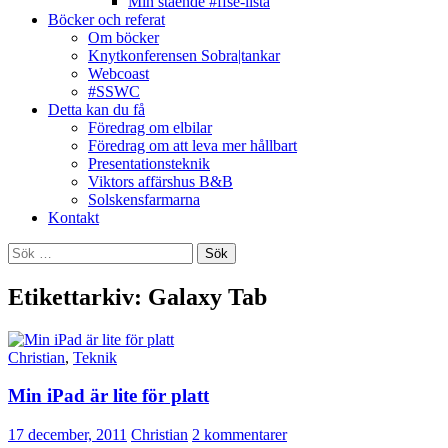
Min stående #ffse-lista
Böcker och referat
Om böcker
Knytkonferensen Sobra|tankar
Webcoast
#SSWC
Detta kan du få
Föredrag om elbilar
Föredrag om att leva mer hållbart
Presentationsteknik
Viktors affärshus B&B
Solskensfarmarna
Kontakt
Sök
efter:
Etikettarkiv: Galaxy Tab
Christian
,
Teknik
Min iPad är lite för platt
17 december, 2011
Christian
2 kommentarer