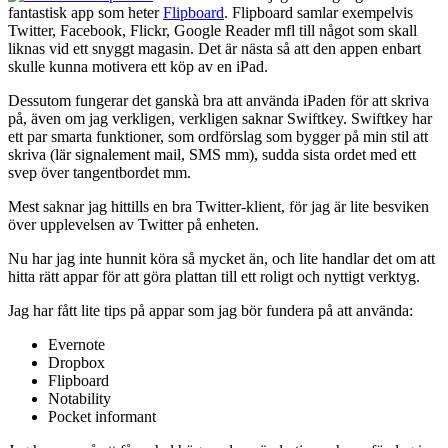
fantastisk app som heter
Flipboard
. Flipboard samlar exempelvis
Twitter, Facebook, Flickr, Google Reader mfl till något som skall
liknas vid ett snyggt magasin. Det är nästa så att den appen enbart
skulle kunna motivera ett köp av en iPad.
Dessutom fungerar det ganskà bra att använda iPaden för att skriva
på, även om jag verkligen, verkligen saknar Swiftkey. Swiftkey har
ett par smarta funktioner, som ordförslag som bygger på min stil att
skriva (lär signalement mail, SMS mm), sudda sista ordet med ett
svep över tangentbordet mm.
Mest saknar jag hittills en bra Twitter-klient, för jag är lite besviken
över upplevelsen av Twitter på enheten.
Nu har jag inte hunnit köra så mycket än, och lite handlar det om att
hitta rätt appar för att göra plattan till ett roligt och nyttigt verktyg.
Jag har fått lite tips på appar som jag bör fundera på att använda:
Evernote
Dropbox
Flipboard
Notability
Pocket informant