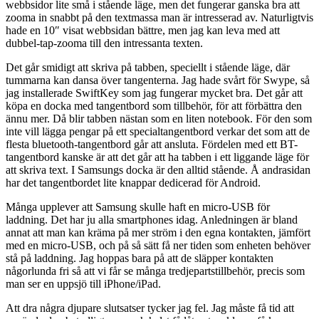
webbsidor lite små i stående läge, men det fungerar ganska bra att
zooma in snabbt på den textmassa man är intresserad av. Naturligtvis
hade en 10″ visat webbsidan bättre, men jag kan leva med att
dubbel-tap-zooma till den intressanta texten.
Det går smidigt att skriva på tabben, speciellt i stående läge, där
tummarna kan dansa över tangenterna. Jag hade svårt för Swype, så
jag installerade SwiftKey som jag fungerar mycket bra. Det går att
köpa en docka med tangentbord som tillbehör, för att förbättra den
ännu mer. Då blir tabben nästan som en liten notebook. För den som
inte vill lägga pengar på ett specialtangentbord verkar det som att de
flesta bluetooth-tangentbord går att ansluta. Fördelen med ett BT-
tangentbord kanske är att det går att ha tabben i ett liggande läge för
att skriva text. I Samsungs docka är den alltid stående. Å andrasidan
har det tangentbordet lite knappar dedicerad för Android.
Många upplever att Samsung skulle haft en micro-USB för
laddning. Det har ju alla smartphones idag. Anledningen är bland
annat att man kan kräma på mer ström i den egna kontakten, jämfört
med en micro-USB, och på så sätt få ner tiden som enheten behöver
stå på laddning. Jag hoppas bara på att de släpper kontakten
någorlunda fri så att vi får se många tredjepartstillbehör, precis som
man ser en uppsjö till iPhone/iPad.
Att dra några djupare slutsatser tycker jag fel. Jag måste få tid att