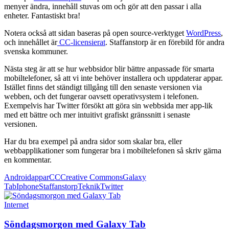
menyer ändra, innehåll stuvas om och gör att den passar i alla
enheter. Fantastiskt bra!
Notera också att sidan baseras på open source-verktyget
WordPress
,
och innehållet är
CC-licensierat
. Staffanstorp är en förebild för andra
svenska kommuner.
Nästa steg är att se hur webbsidor blir bättre anpassade för smarta
mobiltelefoner, så att vi inte behöver installera och uppdaterar appar.
Istället finns det ständigt tillgång till den senaste versionen via
webben, och det fungerar oavsett operativsystem i telefonen.
Exempelvis har Twitter försökt att göra sin webbsida mer app-lik
med ett bättre och mer intuitivt grafiskt gränssnitt i senaste
versionen.
Har du bra exempel på andra sidor som skalar bra, eller
webbapplikationer som fungerar bra i mobiltelefonen så skriv gärna
en kommentar.
Android
appar
CC
Creative Commons
Galaxy
Tab
Iphone
Staffanstorp
Teknik
Twitter
Internet
Söndagsmorgon med Galaxy Tab