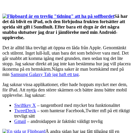
Så har
det då blivit en iPad, och den förbjudna frukten fortsätter att
sprida sitt gift i Sundhult. Efter bara ett dygn är det några
snabba slutsatser jag drar i jämförelse med min Android-
upplevelse.
Det är alltid lika trevligt att öppna en låda från Apple. Genomtänkt
och stilrent. Inget lull-lull, utan bara det som behöver vara med. Det
går snabbt att komma igång med grunden, men sedan tog det lite
stopp. Jag saknar direkt att jag inte kan bestämma hur jag vill placera
ikonerna på en hemskärm.Några saker är man bortskämd med på
min
Samsung Galaxy Tab jag haft ett tag
.
Jag saknar vissa applikationer, eller hade hoppats mycket mer dem,
för iPad. Att nyttja den större skärmen och bättre ännu bättre mobil
upplevelse. Jag saknar:
Swiftkey X
– tangentbord med mycket bra funktionalitet
TweetDeck
– som hanterar Facebook,Twitter mfl på ett riktigt
trevligt sätt
Gmail
– androidappen är faktiskt väldigt trevlig
Å andra sidan har jag fått tillgång till en