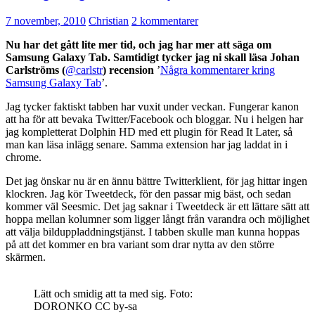
7 november, 2010
Christian
2 kommentarer
Nu har det gått lite mer tid, och jag har mer att säga om
Samsung Galaxy Tab. Samtidigt tycker jag ni skall läsa Johan
Carlströms (
@carlstr
) recension
’
Några kommentarer kring
Samsung Galaxy Tab
’.
Jag tycker faktiskt tabben har vuxit under veckan. Fungerar kanon
att ha för att bevaka Twitter/Facebook och bloggar. Nu i helgen har
jag kompletterat Dolphin HD med ett plugin för Read It Later, så
man kan läsa inlägg senare. Samma extension har jag laddat in i
chrome.
Det jag önskar nu är en ännu bättre Twitterklient, för jag hittar ingen
klockren. Jag kör Tweetdeck, för den passar mig bäst, och sedan
kommer väl Seesmic. Det jag saknar i Tweetdeck är ett lättare sätt att
hoppa mellan kolumner som ligger långt från varandra och möjlighet
att välja bilduppladdningstjänst. I tabben skulle man kunna hoppas
på att det kommer en bra variant som drar nytta av den större
skärmen.
Lätt och smidig att ta med sig. Foto:
DORONKO CC by-sa