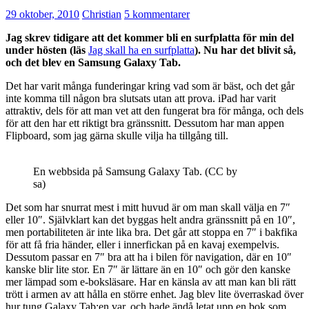
29 oktober, 2010
Christian
5 kommentarer
Jag skrev tidigare att det kommer bli en surfplatta för min del
under hösten (läs
Jag skall ha en surfplatta
). Nu har det blivit så,
och det blev en Samsung Galaxy Tab.
Det har varit många funderingar kring vad som är bäst, och det går
inte komma till någon bra slutsats utan att prova. iPad har varit
attraktiv, dels för att man vet att den fungerat bra för många, och dels
för att den har ett riktigt bra gränssnitt. Dessutom har man appen
Flipboard, som jag gärna skulle vilja ha tillgång till.
En webbsida på Samsung Galaxy Tab. (CC by
sa)
Det som har snurrat mest i mitt huvud är om man skall välja en 7″
eller 10″. Självklart kan det byggas helt andra gränssnitt på en 10″,
men portabiliteten är inte lika bra. Det går att stoppa en 7″ i bakfika
för att få fria händer, eller i innerfickan på en kavaj exempelvis.
Dessutom passar en 7″ bra att ha i bilen för navigation, där en 10″
kanske blir lite stor. En 7″ är lättare än en 10″ och gör den kanske
mer lämpad som e-boksläsare. Har en känsla av att man kan bli rätt
trött i armen av att hålla en större enhet. Jag blev lite överraskad över
hur tung Galaxy Tab:en var, och hade ändå letat upp en bok som