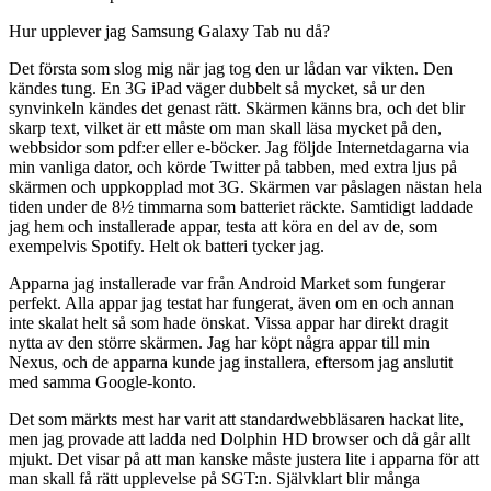
Hur upplever jag Samsung Galaxy Tab nu då?
Det första som slog mig när jag tog den ur lådan var vikten. Den
kändes tung. En 3G iPad väger dubbelt så mycket, så ur den
synvinkeln kändes det genast rätt. Skärmen känns bra, och det blir
skarp text, vilket är ett måste om man skall läsa mycket på den,
webbsidor som pdf:er eller e-böcker. Jag följde Internetdagarna via
min vanliga dator, och körde Twitter på tabben, med extra ljus på
skärmen och uppkopplad mot 3G. Skärmen var påslagen nästan hela
tiden under de 8½ timmarna som batteriet räckte. Samtidigt laddade
jag hem och installerade appar, testa att köra en del av de, som
exempelvis Spotify. Helt ok batteri tycker jag.
Apparna jag installerade var från Android Market som fungerar
perfekt. Alla appar jag testat har fungerat, även om en och annan
inte skalat helt så som hade önskat. Vissa appar har direkt dragit
nytta av den större skärmen. Jag har köpt några appar till min
Nexus, och de apparna kunde jag installera, eftersom jag anslutit
med samma Google-konto.
Det som märkts mest har varit att standardwebbläsaren hackat lite,
men jag provade att ladda ned Dolphin HD browser och då går allt
mjukt. Det visar på att man kanske måste justera lite i apparna för att
man skall få rätt upplevelse på SGT:n. Självklart blir många