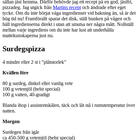
sällan jäst hemma. Därför behövde jag ett recept på en god, jästfri,
pizzadeg. Jag utgick från
Martins recept
och ändrade efter eget
tycke. Om du inte börjat väga ingredienser vid bakning än, så är det
hög tid nu! Framförallt sparar det disk, ställ bunken på vågen och
häll ingredienserna direkt i utan att smutsa ner några mått. Nollställ
mellan varje ingrediens om du inte har lust att underhålla
mattekunskaperna just nu.
Surdegspizza
4 mindre eller 2 st i ”plåtstorlek”
Kvällen före
80 g surdeg, dinkel eller vanlig vete
100 g vetemjöl (helst special)
100 g vatten, 40-gradigt
Blanda ihop i assistentskålen, täck och låt stå i rumstemperatur över
natten.
Morgon
Surdegen från igår
ca 450-500 g vetemjöl (helst special)