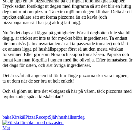
Stjälp upp en av pizzadegarna på ett mjölat teflonbakplåtspapper.
Tryck sedan försiktigt ut degen med fingrarna så att det blir en luftig
degkant runt om pizzan. Ta extra mjöl om degen klibbar. Detta är ett
mycket enklare sätt att forma pizzorna än att kavla (och
pizzabagarnas sätt har jag aldrig lärt mig).
Nu är det dags att lägga på gottigheter. För att degbotten inte ska bli
degig, är tricket att inte ta för mycket blöta ingredienser. Ta endast
lite tomatsås (latmansvarianten är att ta passerade tomater) och låt t
ex ananas ligga på hushållspapper först så att den mesta vätskan
försvinner. Eller gör som Nora och skippa tomatsåsen. Paprika och
tomat kan man förgrilla i ugnen med lite olivolja. Efter tomatsåsen är
det dags för osten, och sist övriga ingredienser.
Det är svårt att ange en tid för hur länge pizzorna ska vara i ugnen,
ta ut dem när de ser bra ut helt enkelt!
Och så glöm nu inte det viktigast så här på våren, täck pizzorna med
nyplockade, späda kirskålsblad!
baka
Kirskål
Pizza
Recept
Självhushåll
surdeg
Mat