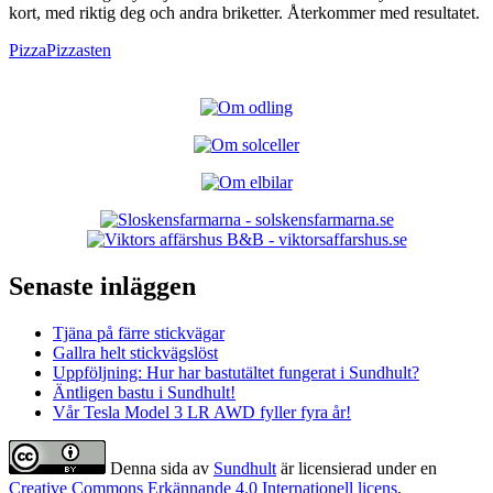
kort, med riktig deg och andra briketter. Återkommer med resultatet.
Pizza
Pizzasten
Senaste inläggen
Tjäna på färre stickvägar
Gallra helt stickvägslöst
Uppföljning: Hur har bastutältet fungerat i Sundhult?
Äntligen bastu i Sundhult!
Vår Tesla Model 3 LR AWD fyller fyra år!
Denna sida
av
Sundhult
är licensierad under en
Creative Commons Erkännande 4.0 Internationell licens
.