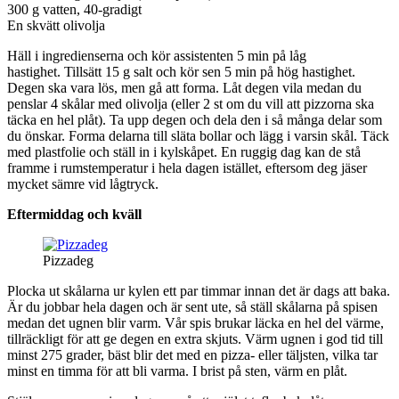
300 g vatten, 40-gradigt
En skvätt olivolja
Häll i ingredienserna och kör assistenten 5 min på låg
hastighet. Tillsätt 15 g salt och kör sen 5 min på hög hastighet.
Degen ska vara lös, men gå att forma. Låt degen vila medan du
penslar 4 skålar med olivolja (eller 2 st om du vill att pizzorna ska
täcka en hel plåt). Ta upp degen och dela den i så många delar som
du önskar. Forma delarna till släta bollar och lägg i varsin skål. Täck
med plastfolie och ställ in i kylskåpet. En ruggig dag kan de stå
framme i rumstemperatur i hela dagen istället, eftersom deg jäser
mycket sämre vid lågtryck.
Eftermiddag och kväll
Pizzadeg
Plocka ut skålarna ur kylen ett par timmar innan det är dags att baka.
Är du jobbar hela dagen och är sent ute, så ställ skålarna på spisen
medan det ugnen blir varm. Vår spis brukar läcka en hel del värme,
tillräckligt för att ge degen en extra skjuts. Värm ugnen i god tid till
minst 275 grader, bäst blir det med en pizza- eller täljsten, vilka tar
minst en timma för att bli varma. I brist på sten, värm en plåt.