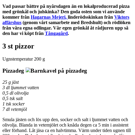
Vad passar bättre på nyårsdagen än en lokalproducerad pizza
med
grönkål och julskinka? Den goda osten som vi använde
kommer från
Hagarnas Mejeri
,
linderödsskinkan från
Viktors
affärshus
(genom vårt samarbete med Bredshult) och rödlöken
från våra egna odlingar. Vår egen grönkål åt rådjuren upp så
den har vi köpt från
Tångagård
.
3 st pizzor
Ugnstemperatur 200 g
Pizzadeg
25 g jäst
3 dl ljummet vatten
0,5 dl olivolja
0,5 tsk salt
1 tsk socker
7 dl vetemjöl
Smula jästen och lös upp den, socker och salt i ljummet vatten och
olivolja. Blanda in vetemjölet och knåda degen ca 5 min i assistent
eller förhand. Låt jäsa ca en halvtimma. Värm under tiden ugnen till