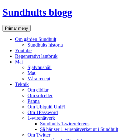
Hoppa
Sundhults blogg
till
innehåll
Sök
Primär meny
Om gården Sundhult
Sundhults historia
Youtube
Regenerativt lantbruk
Mat
Självhushåll
Mat
Våra recept
Teknik
Om elbilar
Om solceller
Panna
Om Ubiquiti UniFi
Om 1Password
1-wirenätverk
Sundhults 1-wirereferens
Så här ser 1-wirenätverket ut i Sundhult
Om Twitter