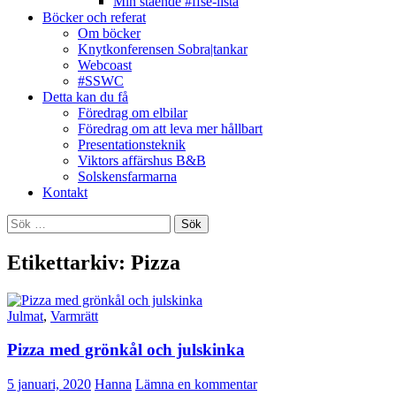
Min stående #ffse-lista
Böcker och referat
Om böcker
Knytkonferensen Sobra|tankar
Webcoast
#SSWC
Detta kan du få
Föredrag om elbilar
Föredrag om att leva mer hållbart
Presentationsteknik
Viktors affärshus B&B
Solskensfarmarna
Kontakt
Sök
efter:
Etikettarkiv: Pizza
Julmat
,
Varmrätt
Pizza med grönkål och julskinka
5 januari, 2020
Hanna
Lämna en kommentar