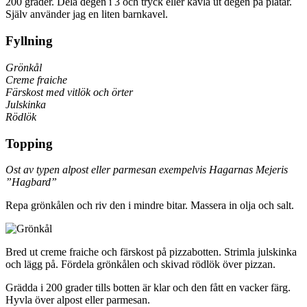
200 grader. Dela degen i 3 och tryck eller kavla ut degen på plåtar.
Själv använder jag en liten barnkavel.
Fyllning
Grönkål
Creme fraiche
Färskost med vitlök och örter
Julskinka
Rödlök
Topping
Ost av typen alpost eller parmesan exempelvis Hagarnas Mejeris
”Hagbard”
Repa grönkålen och riv den i mindre bitar. Massera in olja och salt.
Bred ut creme fraiche och färskost på pizzabotten. Strimla julskinka
och lägg på. Fördela grönkålen och skivad rödlök över pizzan.
Grädda i 200 grader tills botten är klar och den fått en vacker färg.
Hyvla över alpost eller parmesan.