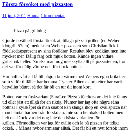
Första försöket med pizzasten
11 juni, 2011
Hanna
1 kommentar
Pizza på grillning
Gjorde ikväll ett första försök att tillaga pizza i grillen (en Weber
klotgrill 57cm) medelst en Weber pizzasten som Christian fick i
födelsedagspresent av sina föräldrar. Resultat blev godkänt men inte
mycket mer. Dålig färg och mjuk botten. Kände ingen vidare
grillsmak heller. Nu ska man nog inte skylla allt på pizzastenen, tror
det var för dålig värme och för tjock botten.
Har haft svårt att få till någon bra värme med Webers egna briketter
som vi för tillfället har hemma. Tycker Biltemas briketter har varit
betydligt bättre, så det får bli en tur dit inom kort.
Botten var en fuskvariant (SaraLee Pizza kit) eftersom det inte fanns
tid eller jäst att tillgå för en riktig. Numer har jag ofta några såna
bottnar i kylskåpet så man snabbt kan slänga ihop en kvällspizza när
man hämtat barnen från förskolan. Inte som hembakad botten men
helt ok. Dock var det nog inte den bästa varianten för
grillen. Förmodligen var jag för otålig och la på pizzan för tidigt
också… Många nybörjarmissar alltså. Det får bli ett nytt försök inom