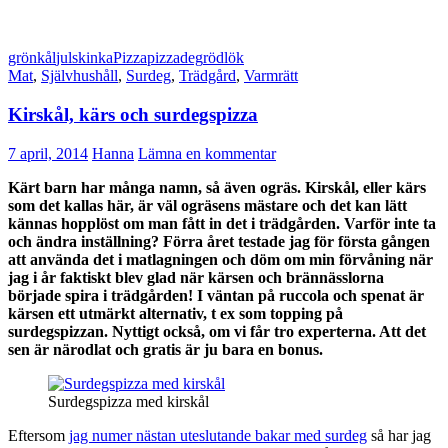
grönkål
julskinka
Pizza
pizzadeg
rödlök
Mat
,
Självhushåll
,
Surdeg
,
Trädgård
,
Varmrätt
Kirskål, kärs och surdegspizza
7 april, 2014
Hanna
Lämna en kommentar
Kärt barn har många namn, så även ogräs. Kirskål, eller kärs
som det kallas här, är väl ogräsens mästare och det kan lätt
kännas hopplöst om man fått in det i trädgården. Varför inte ta
och ändra inställning? Förra året testade jag för första gången
att använda det i matlagningen och döm om min förvåning när
jag i år faktiskt blev glad när kärsen och brännässlorna
började spira i trädgården! I väntan på ruccola och spenat är
kärsen ett utmärkt alternativ, t ex som topping på
surdegspizzan. Nyttigt också, om vi får tro experterna. Att det
sen är närodlat och gratis är ju bara en bonus.
Surdegspizza med kirskål
Eftersom
jag numer nästan uteslutande bakar med surdeg
så har jag