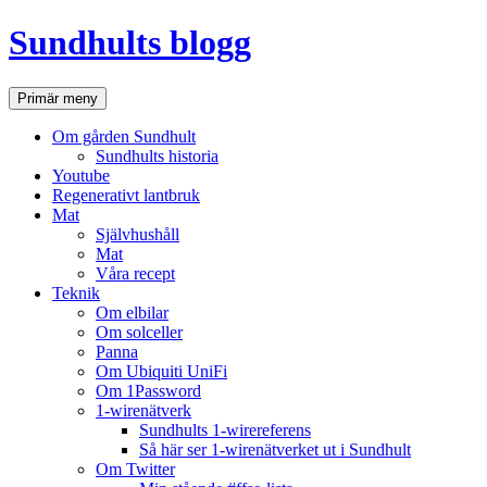
Hoppa
Sundhults blogg
till
innehåll
Sök
Primär meny
Om gården Sundhult
Sundhults historia
Youtube
Regenerativt lantbruk
Mat
Självhushåll
Mat
Våra recept
Teknik
Om elbilar
Om solceller
Panna
Om Ubiquiti UniFi
Om 1Password
1-wirenätverk
Sundhults 1-wirereferens
Så här ser 1-wirenätverket ut i Sundhult
Om Twitter