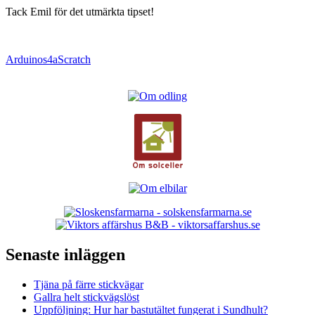
Tack Emil för det utmärkta tipset!
Arduino
s4a
Scratch
Senaste inläggen
Tjäna på färre stickvägar
Gallra helt stickvägslöst
Uppföljning: Hur har bastutältet fungerat i Sundhult?