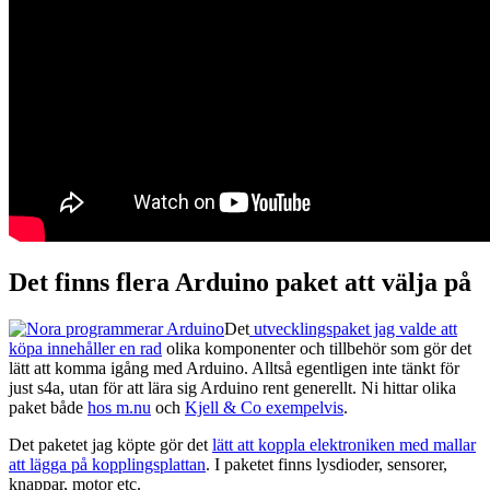
Det finns flera Arduino paket att välja på
Det
utvecklingspaket jag valde att
köpa innehåller en rad
olika komponenter och tillbehör som gör det
lätt att komma igång med Arduino. Alltså egentligen inte tänkt för
just s4a, utan för att lära sig Arduino rent generellt. Ni hittar olika
paket både
hos m.nu
och
Kjell & Co exempelvis
.
Det paketet jag köpte gör det
lätt att koppla elektroniken med mallar
att lägga på kopplingsplattan
. I paketet finns lysdioder, sensorer,
knappar, motor etc.