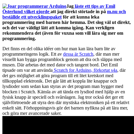
Jag
läste ett tips av Emil
Österlund vilket gjorde
att jag direkt störtade in på
m.nu och
beställde ett utvecklingspaket
för att kunna leka
programmering med barnen här hemma. Det slog väl ut direkt,
och det var väldigt lätt att komma igång. Kan verkligen
rekommendera det (även för vuxna som vill lära sig mer om
programmering.
Det finns en del olika idéer om hur man kan lära barn lite av
programmeringens logik. Ett av
dessa är Scratch
, där man mer
visuellt kan bygga programblock genom att dra och släppa med
musen. Där arbetas det med dator och tangent bord. Det Emil
tipsade om var att använda
Scratch for Arduino, förkortat s4a
, där
det ges möjlighet att göra program till ett litet kretskort med
tillkopplad elektronik. Det går lätt att koppla lite knappar och
lysdioder som sedan kan styras av det program man bygger med
blocken i Scratch. Känsla av att tända en lysdiod med hjälp av en
fysisk knapp är speciell och svårslagen. Jag tror också det ger ett
självförtroende att styra den där mystiska elektroniken på ett relativt
enkelt sätt. Förhoppningsvis gör det barnen nyfikna på att lära mer,
och göra mer avancerade saker.