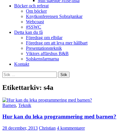
Min stående #ffse-lista
Böcker och referat
Om böcker
Knytkonferensen Sobra|tankar
Webcoast
#SSWC
Detta kan du få
Föredrag om elbilar
Föredrag om att leva mer hållbart
Presentationsteknik
Viktors affärshus B&B
Solskensfarmarna
Kontakt
Sök
efter:
Etikettarkiv: s4a
Barnen
,
Teknik
Hur kan du leka programmering med barnen?
28 december, 2013
Christian
4 kommentarer