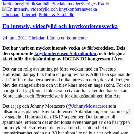
Jardenberg
Politik
Samhälle
Sociala medier
Sveriges Radio
Christian
,
Internet
,
Politik & Samhälle
En intensiv, videofylld och knytkonferensvecka
24 juni, 2011
Christian
Lämna en kommentar
Det har varit en mycket intensiv vecka av förberedelser. Dels
den spännande
knytkonferensen Sobra|tankar
, och dels göra
klart inför direktsändning av IOGT-NTO kongressen i Åre.
Det var en rolig avslutning på förra veckan med en Tweetup
Halmstad, där jag fick träffa ett gäng twittrare. Alltid lika spännande
att få träffa olika personer med olika intressen och yrkesval. Helgen
blev det stängselarbete och vi blev klara med en hage skönt. För det
har gjort att jag kunnat fokusera på två andra saker den här veckan,
Sobra|tankar och förberedelser inför direktsändningen från Åre.
Det är jag och Johnny Mostacero (
@JohnnyMostacero
) som
tillsammans planerar knytkonferensen Sobra|tankar, som kommer gå
av stapeln i Halmstad den 16-17 september. Det kommer bli
spännande, eftersom det är det första evenemanget av den här typen
inom nykterhetsrörelsen. det gör att den har fått en hel del
uppmärksamhet redan nu. Vi har slipat lite på hur, var och vad som