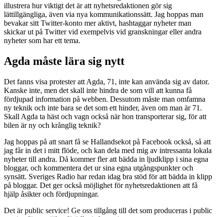
illustrera hur viktigt det är att nyhetsredaktionen gör sig
lättillgängliga, även via nya kommunikationssätt. Jag hoppas man
bevakar sitt Twitter-konto mer aktivt, hashtaggar nyheter man
skickar ut på Twitter vid exempelvis vid granskningar eller andra
nyheter som har ett tema.
Agda måste lära sig nytt
Det fanns visa protester att Agda, 71, inte kan använda sig av dator.
Kanske inte, men det skall inte hindra de som vill att kunna få
fördjupad information på webben. Dessutom måste man omfamna
ny teknik och inte bara se det som ett hinder, även om man är 71.
Skall Agda ta häst och vagn också när hon transporterar sig, för att
bilen är ny och krånglig teknik?
Jag hoppas på att snart få se Hallandsekot på Facebook också, så att
jag får in det i mitt flöde, och kan dela med mig av intressanta lokala
nyheter till andra. Då kommer fler att bädda in ljudklipp i sina egna
bloggar, och kommentera det ur sina egna utgångspunkter och
synsätt. Sveriges Radio har redan idag bra stöd för att bädda in klipp
på bloggar. Det ger också möjlighet för nyhetsredaktionen att få
hjälp åsikter och fördjupningar.
Det är public service! Ge oss tillgång till det som produceras i public