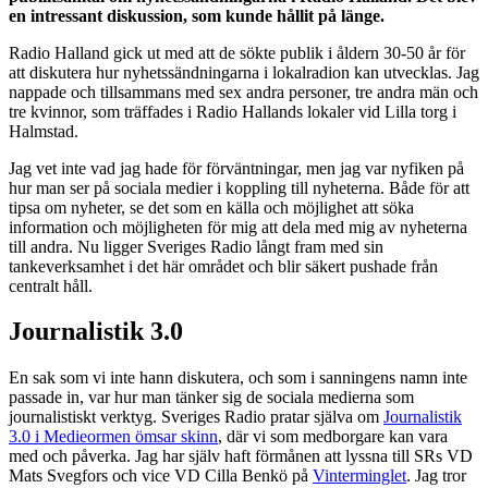
en intressant diskussion, som kunde hållit på länge.
Radio Halland gick ut med att de sökte publik i åldern 30-50 år för
att diskutera hur nyhetssändningarna i lokalradion kan utvecklas. Jag
nappade och tillsammans med sex andra personer, tre andra män och
tre kvinnor, som träffades i Radio Hallands lokaler vid Lilla torg i
Halmstad.
Jag vet inte vad jag hade för förväntningar, men jag var nyfiken på
hur man ser på sociala medier i koppling till nyheterna. Både för att
tipsa om nyheter, se det som en källa och möjlighet att söka
information och möjligheten för mig att dela med mig av nyheterna
till andra. Nu ligger Sveriges Radio långt fram med sin
tankeverksamhet i det här området och blir säkert pushade från
centralt håll.
Journalistik 3.0
En sak som vi inte hann diskutera, och som i sanningens namn inte
passade in, var hur man tänker sig de sociala medierna som
journalistiskt verktyg. Sveriges Radio pratar själva om
Journalistik
3.0 i Medieormen ömsar skinn
, där vi som medborgare kan vara
med och påverka. Jag har själv haft förmånen att lyssna till SRs VD
Mats Svegfors och vice VD Cilla Benkö på
Vinterminglet
. Jag tror