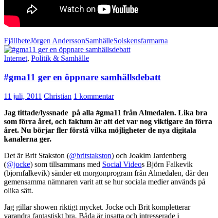
Fjällbete
Jörgen Andersson
Samhälle
Solskensfarmarna
Internet
,
Politik & Samhälle
#gma11 ger en öppnare samhällsdebatt
11 juli, 2011
Christian
1 kommentar
Jag tittade/lyssnade på alla #gma11 från Almedalen. Lika bra
som förra året, och faktum är att det var nog viktigare än förra
året. Nu börjar fler förstå vilka möjligheter de nya digitala
kanalerna ger.
Det är Brit Stakston (
@britstakston
) och Joakim Jardenberg
(
@jocke
) som tillsammans med
Social Video
s Björn Falkevik
(bjornfalkevik) sänder ett morgonprogram från Almedalen, där den
gemensamma nämnaren varit att se hur sociala medier används på
olika sätt.
Jag gillar showen riktigt mycket. Jocke och Brit kompletterar
varandra fantastiskt bra. Båda är insatta och intresserade i