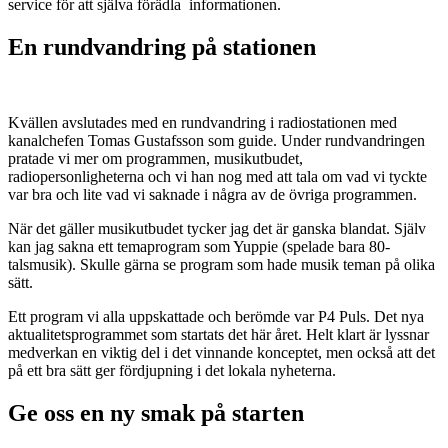
service för att själva förädla informationen.
En rundvandring på stationen
Kvällen avslutades med en rundvandring i radiostationen med
kanalchefen Tomas Gustafsson som guide. Under rundvandringen
pratade vi mer om programmen, musikutbudet,
radiopersonligheterna och vi han nog med att tala om vad vi tyckte
var bra och lite vad vi saknade i några av de övriga programmen.
När det gäller musikutbudet tycker jag det är ganska blandat. Själv
kan jag sakna ett temaprogram som Yuppie (spelade bara 80-
talsmusik). Skulle gärna se program som hade musik teman på olika
sätt.
Ett program vi alla uppskattade och berömde var P4 Puls. Det nya
aktualitetsprogrammet som startats det här året. Helt klart är lyssnar
medverkan en viktig del i det vinnande konceptet, men också att det
på ett bra sätt ger fördjupning i det lokala nyheterna.
Ge oss en ny smak på starten