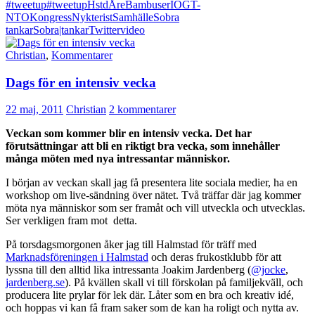
#tweetup
#tweetupHstd
Åre
Bambuser
IOGT-
NTO
Kongress
Nykterist
Samhälle
Sobra
tankar
Sobra|tankar
Twitter
video
Christian
,
Kommentarer
Dags för en intensiv vecka
22 maj, 2011
Christian
2 kommentarer
Veckan som kommer blir en intensiv vecka. Det har
förutsättningar att bli en riktigt bra vecka, som innehåller
många möten med nya intressantar människor.
I början av veckan skall jag få presentera lite sociala medier, ha en
workshop om live-sändning över nätet. Två träffar där jag kommer
möta nya människor som ser framåt och vill utveckla och utvecklas.
Ser verkligen fram mot detta.
På torsdagsmorgonen åker jag till Halmstad för träff med
Marknadsföreningen i Halmstad
och deras frukostklubb för att
lyssna till den alltid lika intressanta Joakim Jardenberg (
@jocke
,
jardenberg.se
). På kvällen skall vi till förskolan på familjekväll, och
producera lite prylar för lek där. Låter som en bra och kreativ idé,
och hoppas vi kan få fram saker som de kan ha roligt och nytta av.