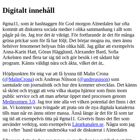
Digitalt innehåll
#gma11, som är hashtaggen för God morgon Almedalen har ofta
kommit att diskutera sociala medier i olika sammanhang i allt som
pågår på ön. Jag tror det är viktigt. För fortfarande är det för många
gröna prickar som för få har följt. Det börjar mogna nu, men ännu
behöver fenomenet belysas från olika håll. Jag gillar att exempelvis
Anna-Karin Hatt, Göran Hägglund, Alexander Bard, Sofia
Arkelsten med flera tar sig tid och gör besök i ett sådant här
program. Känns väldigt nära och äkta, vilket det är,.
Höjdpunkten för mig var att få lyssna till Malin Crona
(
@MalinCrona
) och Andreas Nilsson (
@andreasnson
) som
samtalade om journalistik och hur den kommer utvecklas. Det känns
så skönt och tryggt att veta vilka skarpa hjärnor som finns inom
public service och att man arbetar öppet med processen genom
Medieormen 3.0
. Jag tror inte alla vet vilken potential det finns i det
än. Vi kommer vara tvingade att prata om de nya digitala kanalerna
tills man når en ännu större massa. Änså länge är det för få som tar
sig tid att exempelvis titta på #gma11. Givetvis finns det fler som
använder verktyg, som exempelvis
Lärarkanalen.se
. Några som jag
nu i efter ´hand tänker undersöka vad de diskuterat i Almedalen