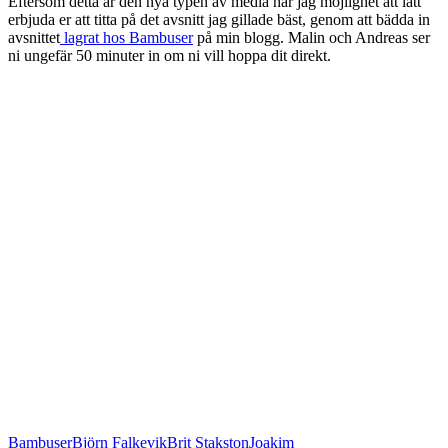
Eftersom detta är den nya typen av media har jag möjlighet att lätt
erbjuda er att titta på det avsnitt jag gillade bäst, genom att bädda in
avsnittet
lagrat hos Bambuser
på min blogg. Malin och Andreas ser
ni ungefär 50 minuter in om ni vill hoppa dit direkt.
Bambuser
Björn Falkevik
Brit Stakston
Joakim