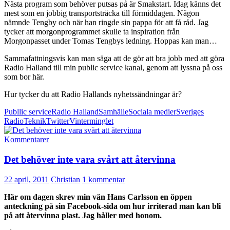
Nästa program som behöver putsas på är Smakstart. Idag känns det
mest som en jobbig transportsträcka till förmiddagen. Någon
nämnde Tengby och när han ringde sin pappa för att få råd. Jag
tycker att morgonprogrammet skulle ta inspiration från
Morgonpasset under Tomas Tengbys ledning. Hoppas kan man…
Sammafattningsvis kan man säga att de gör att bra jobb med att göra
Radio Halland till min public service kanal, genom att lyssna på oss
som bor här.
Hur tycker du att Radio Hallands nyhetssändningar är?
Publlic service
Radio Halland
Samhälle
Sociala medier
Sveriges
Radio
Teknik
Twitter
Vinterminglet
Kommentarer
Det behöver inte vara svårt att återvinna
22 april, 2011
Christian
1 kommentar
Här om dagen skrev min vän Hans Carlsson en öppen
anteckning på sin Facebook-sida om hur irriterad man kan bli
på att återvinna plast. Jag håller med honom.