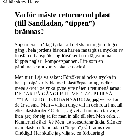
Så här skrev Hans:
Varför måste returnerad plast
(till Sandladan, ”tippen”)
brännas?
Sopsorterar ni? Jag tycker att det ska man göra. Ingen
gång i hela jordens historia har en ras tagit så mycket av
biosfären i anspråk. Jag försöker t o m lägga mina
klippta naglar i kompostspannen. Lite som en
påminnelse om vart vi ska sen också…
Men nu till själva saken: Försöker ni också trycka in
hela plastpåsar fyllda med plastförpackningar eller
metallskrot i de ynka-pytte-ytte hålen i returbehållarna?
DET ÄR FÅ GÅNGER I LIVET JAG BLIR SÅ
J**LA HELIGT FÖRBANNAD!!! Ja, jag vet varför
de är så små. Men – vilken unge vill in och rota i metall
eller plastskroten? Och ja, jag vet att om man tar varje
liten grej för sig så får man in alla till slut. Men orka…
Känner mig ägd. 😉 Men jag sopsorterar ändå. Slänger
man plasten i Sandladan (”tippen”) så bränns den.
Onödigt! Här skulle jag vilja se en förbättring!