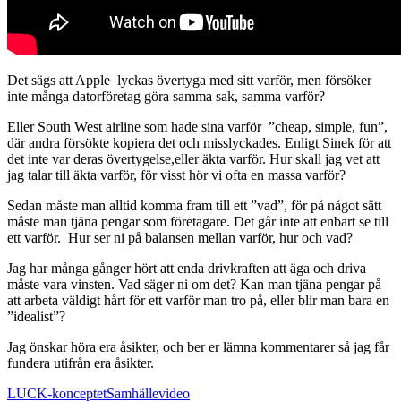
Det sägs att Apple lyckas övertyga med sitt varför, men försöker
inte många datorföretag göra samma sak, samma varför?
Eller South West airline som hade sina varför ”cheap, simple, fun”,
där andra försökte kopiera det och misslyckades. Enligt Sinek för att
det inte var deras övertygelse,eller äkta varför. Hur skall jag vet att
jag talar till äkta varför, för visst hör vi ofta en massa varför?
Sedan måste man alltid komma fram till ett ”vad”, för på något sätt
måste man tjäna pengar som företagare. Det går inte att enbart se till
ett varför. Hur ser ni på balansen mellan varför, hur och vad?
Jag har många gånger hört att enda drivkraften att äga och driva
måste vara vinsten. Vad säger ni om det? Kan man tjäna pengar på
att arbeta väldigt hårt för ett varför man tro på, eller blir man bara en
”idealist”?
Jag önskar höra era åsikter, och ber er lämna kommentarer så jag får
fundera utifrån era åsikter.
LUCK-konceptet
Samhälle
video