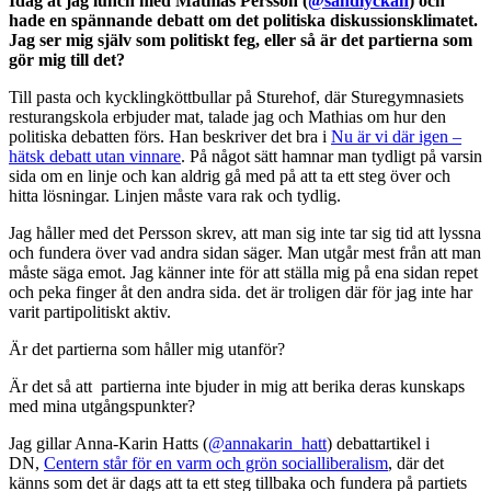
Idag åt jag lunch med Mathias Persson (
@sandlyckan
) och
hade en spännande debatt om det politiska diskussionsklimatet.
Jag ser mig själv som politiskt feg, eller så är det partierna som
gör mig till det?
Till pasta och kycklingköttbullar på Sturehof, där Sturegymnasiets
resturangskola erbjuder mat, talade jag och Mathias om hur den
politiska debatten förs. Han beskriver det bra i
Nu är vi där igen –
hätsk debatt utan vinnare
. På något sätt hamnar man tydligt på varsin
sida om en linje och kan aldrig gå med på att ta ett steg över och
hitta lösningar. Linjen måste vara rak och tydlig.
Jag håller med det Persson skrev, att man sig inte tar sig tid att lyssna
och fundera över vad andra sidan säger. Man utgår mest från att man
måste säga emot. Jag känner inte för att ställa mig på ena sidan repet
och peka finger åt den andra sida. det är troligen där för jag inte har
varit partipolitiskt aktiv.
Är det partierna som håller mig utanför?
Är det så att partierna inte bjuder in mig att berika deras kunskaps
med mina utgångspunkter?
Jag gillar Anna-Karin Hatts (
@annakarin_hatt
) debattartikel i
DN,
Centern står för en varm och grön socialliberalism
, där det
känns som det är dags att ta ett steg tillbaka och fundera på partiets