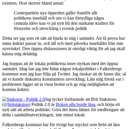
existens. Hon skriver bland annat:
Centerpartiets nya öppenhet gäller framför allt
politikens innehåll och om vi kan förtydliga några
centrala idéer kan vi på nytt bli den starkaste kraften för
förnyelse och utveckling i svensk politik
Detta ser jag som ett sätt att bjuda in mig i samtalet. Att få prova hur
mina åsikter passar in, och till och med påverka innehållet från min
synvinkel. Den öppna diskussionen är otroligt viktig för att jag skall
känna mig delaktig.
Jag hoppas att de lokala politikerna inser styrkan med det öppna
samtalet. Idag har jag inte hittat någon lokalpolitiker i Falkenbergs
kommun som jag kan följa på Twitter. Jag önskar att de fanns där, så
att vi kunde diskutera kommunens utveckling. Låta mig förstå var i
problemen ligger att ta vissa beslut och ge mig möjligheten att
komma åsikter.
Jag tycker fortfarande att Brit Stakstons
(
@britstakston
) Politik 2.0 är
Boken alla borde läsa
, och börja ett
nytt sätt att arbeta politiskt. Göra det ännu lättare för medborgare att
delta i samhällsutvecklingen, inte minst lokalt.
Falkenbergs kommun har för övrigt hur mycket som helst att lära