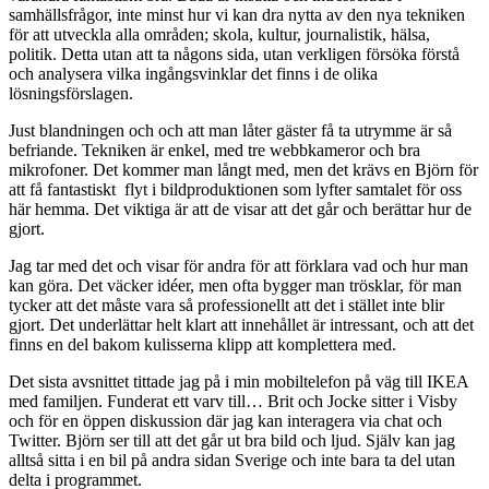
samhällsfrågor, inte minst hur vi kan dra nytta av den nya tekniken
för att utveckla alla områden; skola, kultur, journalistik, hälsa,
politik. Detta utan att ta någons sida, utan verkligen försöka förstå
och analysera vilka ingångsvinklar det finns i de olika
lösningsförslagen.
Just blandningen och och att man låter gäster få ta utrymme är så
befriande. Tekniken är enkel, med tre webbkameror och bra
mikrofoner. Det kommer man långt med, men det krävs en Björn för
att få fantastiskt flyt i bildproduktionen som lyfter samtalet för oss
här hemma. Det viktiga är att de visar att det går och berättar hur de
gjort.
Jag tar med det och visar för andra för att förklara vad och hur man
kan göra. Det väcker idéer, men ofta bygger man trösklar, för man
tycker att det måste vara så professionellt att det i stället inte blir
gjort. Det underlättar helt klart att innehållet är intressant, och att det
finns en del bakom kulisserna klipp att komplettera med.
Det sista avsnittet tittade jag på i min mobiltelefon på väg till IKEA
med familjen. Funderat ett varv till… Brit och Jocke sitter i Visby
och för en öppen diskussion där jag kan interagera via chat och
Twitter. Björn ser till att det går ut bra bild och ljud. Själv kan jag
alltså sitta i en bil på andra sidan Sverige och inte bara ta del utan
delta i programmet.