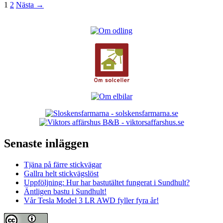
Inläggsnavigering
1
2
Nästa →
Senaste inläggen
Tjäna på färre stickvägar
Gallra helt stickvägslöst
Uppföljning: Hur har bastutältet fungerat i Sundhult?
Äntligen bastu i Sundhult!
Vår Tesla Model 3 LR AWD fyller fyra år!