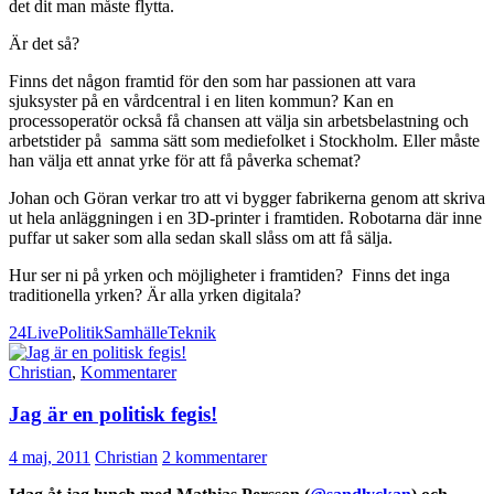
det dit man måste flytta.
Är det så?
Finns det någon framtid för den som har passionen att vara
sjuksyster på en vårdcentral i en liten kommun? Kan en
processoperatör också få chansen att välja sin arbetsbelastning och
arbetstider på samma sätt som mediefolket i Stockholm. Eller måste
han välja ett annat yrke för att få påverka schemat?
Johan och Göran verkar tro att vi bygger fabrikerna genom att skriva
ut hela anläggningen i en 3D-printer i framtiden. Robotarna där inne
puffar ut saker som alla sedan skall slåss om att få sälja.
Hur ser ni på yrken och möjligheter i framtiden? Finns det inga
traditionella yrken? Är alla yrken digitala?
24Live
Politik
Samhälle
Teknik
Christian
,
Kommentarer
Jag är en politisk fegis!
4 maj, 2011
Christian
2 kommentarer