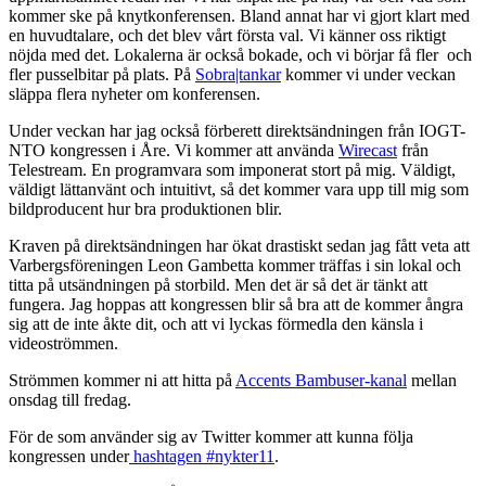
kommer ske på knytkonferensen. Bland annat har vi gjort klart med
en huvudtalare, och det blev vårt första val. Vi känner oss riktigt
nöjda med det. Lokalerna är också bokade, och vi börjar få fler och
fler pusselbitar på plats. På
Sobra|tankar
kommer vi under veckan
släppa flera nyheter om konferensen.
Under veckan har jag också förberett direktsändningen från IOGT-
NTO kongressen i Åre. Vi kommer att använda
Wirecast
från
Telestream. En programvara som imponerat stort på mig. Väldigt,
väldigt lättanvänt och intuitivt, så det kommer vara upp till mig som
bildproducent hur bra produktionen blir.
Kraven på direktsändningen har ökat drastiskt sedan jag fått veta att
Varbergsföreningen Leon Gambetta kommer träffas i sin lokal och
titta på utsändningen på storbild. Men det är så det är tänkt att
fungera. Jag hoppas att kongressen blir så bra att de kommer ångra
sig att de inte åkte dit, och att vi lyckas förmedla den känsla i
videoströmmen.
Strömmen kommer ni att hitta på
Accents Bambuser-kanal
mellan
onsdag till fredag.
För de som använder sig av Twitter kommer att kunna följa
kongressen under
hashtagen #nykter11
.