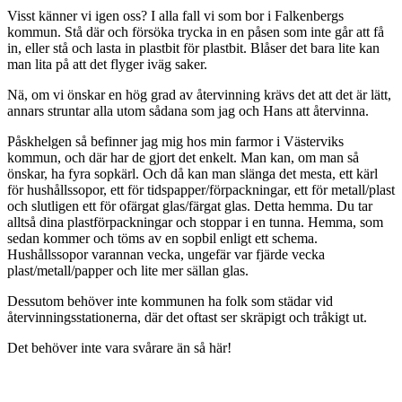
Visst känner vi igen oss? I alla fall vi som bor i Falkenbergs
kommun. Stå där och försöka trycka in en påsen som inte går att få
in, eller stå och lasta in plastbit för plastbit. Blåser det bara lite kan
man lita på att det flyger iväg saker.
Nä, om vi önskar en hög grad av återvinning krävs det att det är lätt,
annars struntar alla utom sådana som jag och Hans att återvinna.
Påskhelgen så befinner jag mig hos min farmor i Västerviks
kommun, och där har de gjort det enkelt. Man kan, om man så
önskar, ha fyra sopkärl. Och då kan man slänga det mesta, ett kärl
för hushållssopor, ett för tidspapper/förpackningar, ett för metall/plast
och slutligen ett för ofärgat glas/färgat glas. Detta hemma. Du tar
alltså dina plastförpackningar och stoppar i en tunna. Hemma, som
sedan kommer och töms av en sopbil enligt ett schema.
Hushållssopor varannan vecka, ungefär var fjärde vecka
plast/metall/papper och lite mer sällan glas.
Dessutom behöver inte kommunen ha folk som städar vid
återvinningsstationerna, där det oftast ser skräpigt och tråkigt ut.
Det behöver inte vara svårare än så här!