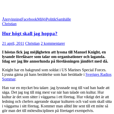
Återvinning
Facebook
Miljö
Politik
Samhälle
Christian
Hur högt skall jag hoppa?
21 april, 2011
Christian
2 kommentarer
I höstas fick jag möjligheten att lyssna till Manuel Knight, en
lysande föreläsare som talar om organisationer och laganda.
Idag ser jag lite annorlunda på föreläsningen jämfört med då.
Knight har en bakgrund som soldat i US Marines Special Forces.
Lyssna gärna på hans berättelse som han berättade i
Sveriges Radios
Sommar
.
Han var en mycket bra talare. jag lyssnade nog till vad han hade att
säga. Det jag tog till mig mest var när han talade om kultur. Hur
kultur är det som sitter i väggarna i ett företag. Hur viktigt det är att
ledning och chefers agerande skapar kulturen och vad som skall sitta
i väggarna i sitt företag. Kommer man alltid lite sent till ett möte så
gör man det till mötesdisciplinen på företaget exempelvis.