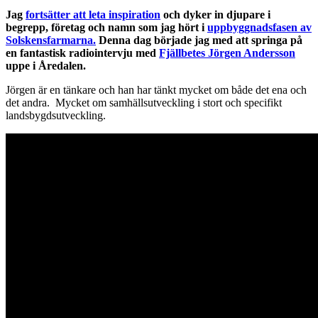
Jag
fortsätter att leta inspiration
och dyker in djupare i
begrepp, företag och namn som jag hört i
uppbyggnadsfasen av
Solskensfarmarna.
Denna dag började jag med att springa på
en fantastisk radiointervju med
Fjällbetes Jörgen Andersson
uppe i Åredalen.
Jörgen är en tänkare och han har tänkt mycket om både det ena och
det andra. Mycket om samhällsutveckling i stort och specifikt
landsbygdsutveckling.