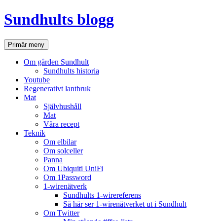
Hoppa
Sundhults blogg
till
innehåll
Sök
Primär meny
Om gården Sundhult
Sundhults historia
Youtube
Regenerativt lantbruk
Mat
Självhushåll
Mat
Våra recept
Teknik
Om elbilar
Om solceller
Panna
Om Ubiquiti UniFi
Om 1Password
1-wirenätverk
Sundhults 1-wirereferens
Så här ser 1-wirenätverket ut i Sundhult
Om Twitter