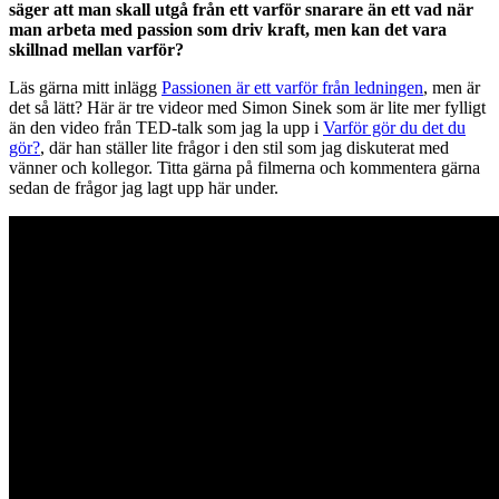
säger att man skall utgå från ett varför snarare än ett vad när
man arbeta med passion som driv kraft, men kan det vara
skillnad mellan varför?
Läs gärna mitt inlägg
Passionen är ett varför från ledningen
, men är
det så lätt? Här är tre videor med Simon Sinek som är lite mer fylligt
än den video från TED-talk som jag la upp i
Varför gör du det du
gör?
, där han ställer lite frågor i den stil som jag diskuterat med
vänner och kollegor. Titta gärna på filmerna och kommentera gärna
sedan de frågor jag lagt upp här under.