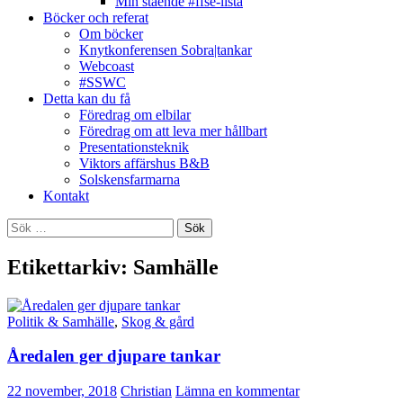
Min stående #ffse-lista
Böcker och referat
Om böcker
Knytkonferensen Sobra|tankar
Webcoast
#SSWC
Detta kan du få
Föredrag om elbilar
Föredrag om att leva mer hållbart
Presentationsteknik
Viktors affärshus B&B
Solskensfarmarna
Kontakt
Sök
efter:
Etikettarkiv: Samhälle
Politik & Samhälle
,
Skog & gård
Åredalen ger djupare tankar
22 november, 2018
Christian
Lämna en kommentar