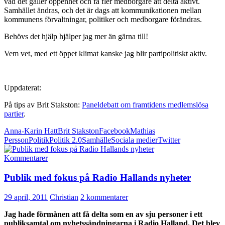
vad det gäller öppenhet och få fler medborgare att delta aktivt.
Samhället ändras, och det är dags att kommunikationen mellan
kommunens förvaltningar, politiker och medborgare förändras.
Behövs det hjälp hjälper jag mer än gärna till!
Vem vet, med ett öppet klimat kanske jag blir partipolitiskt aktiv.
Uppdaterat:
På tips av Brit Stakston:
Paneldebatt om framtidens medlemslösa
partier
.
Anna-Karin Hatt
Brit Stakston
Facebook
Mathias
Persson
Politik
Politik 2.0
Samhälle
Sociala medier
Twitter
Kommentarer
Publik med fokus på Radio Hallands nyheter
29 april, 2011
Christian
2 kommentarer
Jag hade förmånen att få delta som en av sju personer i ett
publiksamtal om nyhetssändningarna i Radio Halland. Det blev