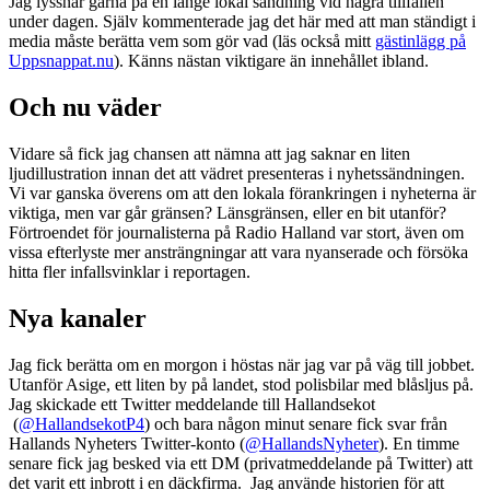
Jag lyssnar gärna på en länge lokal sändning vid några tillfällen
under dagen. Själv kommenterade jag det här med att man ständigt i
media måste berätta vem som gör vad (läs också mitt
gästinlägg på
Uppsnappat.nu
). Känns nästan viktigare än innehållet ibland.
Och nu väder
Vidare så fick jag chansen att nämna att jag saknar en liten
ljudillustration innan det att vädret presenteras i nyhetssändningen.
Vi var ganska överens om att den lokala förankringen i nyheterna är
viktiga, men var går gränsen? Länsgränsen, eller en bit utanför?
Förtroendet för journalisterna på Radio Halland var stort, även om
vissa efterlyste mer ansträngningar att vara nyanserade och försöka
hitta fler infallsvinklar i reportagen.
Nya kanaler
Jag fick berätta om en morgon i höstas när jag var på väg till jobbet.
Utanför Asige, ett liten by på landet, stod polisbilar med blåsljus på.
Jag skickade ett Twitter meddelande till Hallandsekot
(
@HallandsekotP4
) och bara någon minut senare fick svar från
Hallands Nyheters Twitter-konto (
@HallandsNyheter
). En timme
senare fick jag besked via ett DM (privatmeddelande på Twitter) att
det varit ett inbrott i en däckfirma. Jag använde historien för att