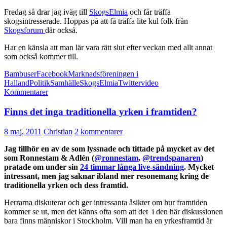
Fredag så drar jag iväg till
SkogsElmia
och får träffa
skogsintresserade. Hoppas på att få träffa lite kul folk från
Skogsforum
där också.
Har en känsla att man lär vara rätt slut efter veckan med allt annat
som också kommer till.
Bambuser
Facebook
Marknadsföreningen i
Halland
Politik
Samhälle
SkogsElmia
Twitter
video
Kommentarer
Finns det inga traditionella yrken i framtiden?
8 maj, 2011
Christian
2 kommentarer
Jag tillhör en av de som lyssnade och tittade på mycket av det
som Ronnestam & Adlén (
@ronnestam
,
@trendspanaren
)
pratade om under sin
24 timmar långa live-sändning
. Mycket
intressant, men jag saknar ibland mer resonemang kring de
traditionella yrken och dess framtid.
Herrarna diskuterar och ger intressanta åsikter om hur framtiden
kommer se ut, men det känns ofta som att det i den här diskussionen
bara finns människor i Stockholm. Vill man ha en yrkesframtid är