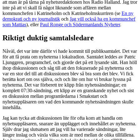
att man är på tårna på nyhetsredaktionen hos Radio Halland. Jag tror
inte på att vi skall få något liknande som affären mellan
kommunchefen i Katrineholm och Katrineholmskurriren (se
En ny
demokrati och ny journalistik
och
Jag vill också ha en kommunchef
som Mattias
), eller
Paul Ronge och Södermanlands Nyheter
.
Riktigt duktig samtalsledare
Nåväl, det var inte därför vi hade kommit till publiksamtalet. Det var
för att få prata om nyheterna i lokalradion. Samtalet leddes av Patric
Ljunggren, programchef, och gjorde det på ett lysande sätt. Han höll
ihop diskussionen och såg till att den fokuserade på nyheterna och
var en stor del till att diskussionen blev så bra som det blev. Vi fick
berätta kort om oss själva, och och lite om hur vi brukar lyssna på
nyheterna. Det var förberett tre klipp från nyhetssändningar; en
komplett 07:30-sändning, ett klipp av en granskande nyhet och sist
en diskussion mellan programledarna i Smakstart och
nyhetsuppläsaren om vad den kommande nyhetssändningen skulle
innehålla.
Jag kan tycka att diskussionen lite för ofta kom att handla om
nyhetsuppläsaren, snarare än upplägget och innehållet av nyheterna.
Själv drar jag slutsatsen att jag vill ha varierade sändningar, lite
längre inslag och växla vilka som är med mellan de olika tillfällena.