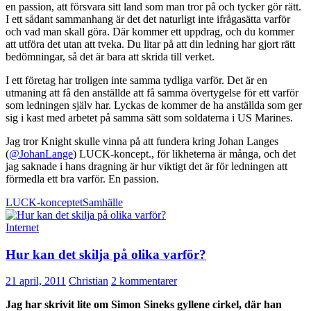
en passion, att försvara sitt land som man tror på och tycker gör rätt.
I ett sådant sammanhang är det det naturligt inte ifrågasätta varför
och vad man skall göra. Där kommer ett uppdrag, och du kommer
att utföra det utan att tveka. Du litar på att din ledning har gjort rätt
bedömningar, så det är bara att skrida till verket.
I ett företag har troligen inte samma tydliga varför. Det är en
utmaning att få den anställde att få samma övertygelse för ett varför
som ledningen själv har. Lyckas de kommer de ha anställda som ger
sig i kast med arbetet på samma sätt som soldaterna i US Marines.
Jag tror Knight skulle vinna på att fundera kring Johan Langes
(
@JohanLange
) LUCK-koncept., för likheterna är många, och det
jag saknade i hans dragning är hur viktigt det är för ledningen att
förmedla ett bra varför. En passion.
LUCK-konceptet
Samhälle
Internet
Hur kan det skilja på olika varför?
21 april, 2011
Christian
2 kommentarer
Jag har skrivit lite om Simon Sineks gyllene cirkel, där han