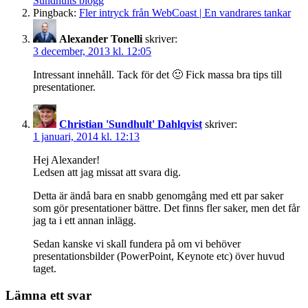
Sundhults blogg
Pingback:
Fler intryck från WebCoast | En vandrares tankar
Alexander Tonelli
skriver:
3 december, 2013 kl. 12:05
Intressant innehåll. Tack för det 🙂 Fick massa bra tips till
presentationer.
Christian 'Sundhult' Dahlqvist
skriver:
1 januari, 2014 kl. 12:13
Hej Alexander!
Ledsen att jag missat att svara dig.
Detta är ändå bara en snabb genomgång med ett par saker
som gör presentationer bättre. Det finns fler saker, men det får
jag ta i ett annan inlägg.
Sedan kanske vi skall fundera på om vi behöver
presentationsbilder (PowerPoint, Keynote etc) över huvud
taget.
Lämna ett svar