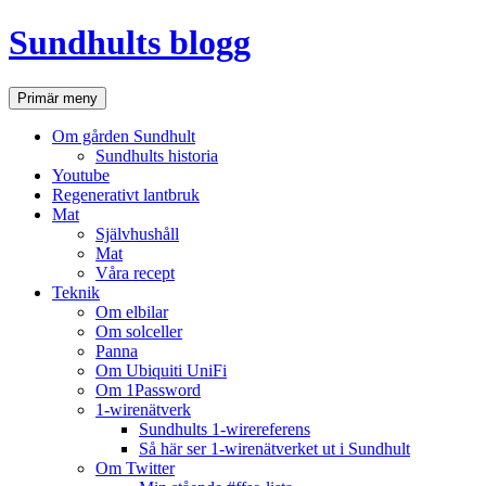
Hoppa
Sundhults blogg
till
innehåll
Sök
Primär meny
Om gården Sundhult
Sundhults historia
Youtube
Regenerativt lantbruk
Mat
Självhushåll
Mat
Våra recept
Teknik
Om elbilar
Om solceller
Panna
Om Ubiquiti UniFi
Om 1Password
1-wirenätverk
Sundhults 1-wirereferens
Så här ser 1-wirenätverket ut i Sundhult
Om Twitter