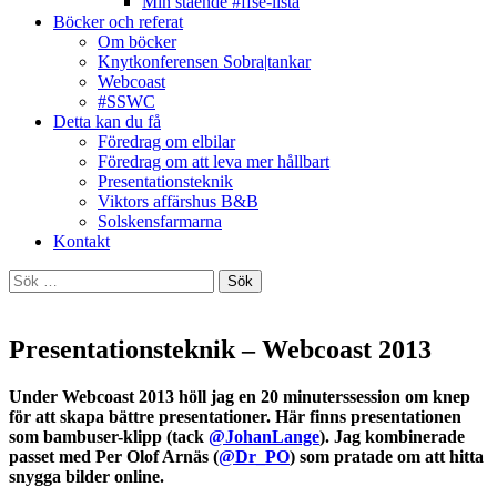
Min stående #ffse-lista
Böcker och referat
Om böcker
Knytkonferensen Sobra|tankar
Webcoast
#SSWC
Detta kan du få
Föredrag om elbilar
Föredrag om att leva mer hållbart
Presentationsteknik
Viktors affärshus B&B
Solskensfarmarna
Kontakt
Sök
efter:
Presentationsteknik – Webcoast 2013
Under Webcoast 2013 höll jag en 20 minuterssession om knep
för att skapa bättre presentationer. Här finns presentationen
som bambuser-klipp (tack
@JohanLange
). Jag kombinerade
passet med Per Olof Arnäs (
@Dr_PO
) som pratade om att hitta
snygga bilder online.