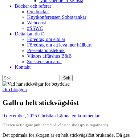
Min stående #ffse-lista
Böcker och referat
Om böcker
Knytkonferensen Sobra|tankar
Webcoast
#SSWC
Detta kan du få
Föredrag om elbilar
Föredrag om att leva mer hållbart
Presentationsteknik
Viktors affärshus B&B
Solskensfarmarna
Kontakt
Sök
efter:
Om bloggen
Gallra helt stickvägslöst
9 december, 2025
Christian
Lämna en kommentar
(Texten är tidigare publicerad på vår sida skogspysslingarna.se)
Det optimala för skogen är ett helt stickvägslöst brukande. Då ges