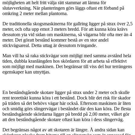
möjligheten att helt fritt välja rätt stammar att lämna för
slutavverkning. När planteringen görs läggs oftast ett förband på
omkring 2 meter mellan plantorna.
De traditionella skogsmaskinerna för gallring ligger på strax över 2,5
meter, och ofta upp emot 3 meters bredd. För att kunna köra krävs
dessutom yta vid sidan om maskinerna, så vägarna blir ofta mer än 4
meter. Det göratt bestånd kommer bestå av en stor andel
stickvägsareal. Detta uttag är dessutom tvingande.
Man vill ha så raka stickvägar som möjligt med samma avstånd hela
tiden, dubbla kranlängden hos skördaren för att arbeta så effektivt
som möjligt med maskinen. Det begränsar till viss del hur terrängens
egenskaper kan utnyttjas.
En beståndsgående skotare ligger på strax under 2 meter och skulle
rent teoretiskt kunna köra i ett bestånd. Dock blir det risk för skador
på träden så det behövs vägar här också. Eftersom maskinen är liten
och smidig görs slingervägar i beståndet där den kan köra. De flesta
beståndsgående skördarna ligger på bredd på 2,00 meter, vilket gör
att den beståndsgående skotare oftast kan köra i dess slingerväg.
Det begränsas något av att skotaren är längre. Å andra sidan kan