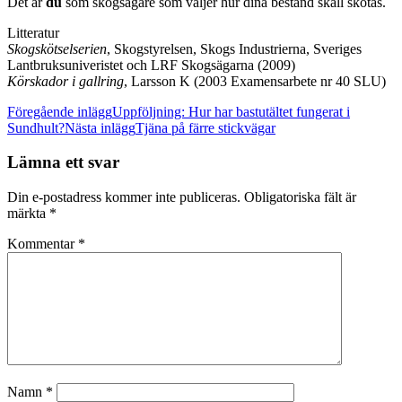
Det är
du
som skogsägare som väljer hur dina bestånd skall skötas.
Litteratur
Skogskötselserien
, Skogstyrelsen, Skogs Industrierna, Sveriges
Lantbruksuniveristet och LRF Skogsägarna (2009)
Körskador i gallring
, Larsson K (2003 Examensarbete nr 40 SLU)
Inläggsnavigering
Föregående inlägg
Uppföljning: Hur har bastutältet fungerat i
Sundhult?
Nästa inlägg
Tjäna på färre stickvägar
Lämna ett svar
Din e-postadress kommer inte publiceras.
Obligatoriska fält är
märkta
*
Kommentar
*
Namn
*