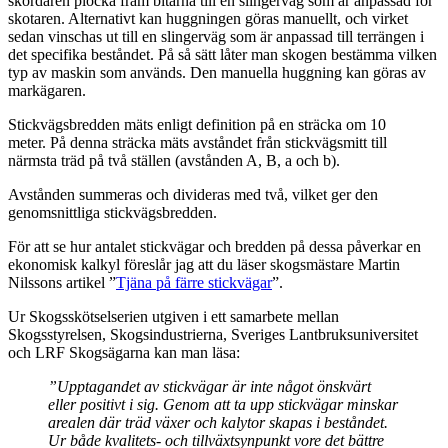
skördaren plocka fram bitarna till en slingerväg som är anpassad för
skotaren. Alternativt kan huggningen göras manuellt, och virket
sedan vinschas ut till en slingerväg som är anpassad till terrängen i
det specifika beståndet. På så sätt låter man skogen bestämma vilken
typ av maskin som används. Den manuella huggning kan göras av
markägaren.
Stickvägsbredden mäts enligt definition på en sträcka om 10
meter. På denna sträcka mäts avståndet från stickvägsmitt till
närmsta träd på två ställen (avstånden A, B, a och b).
Avstånden summeras och divideras med två, vilket ger den
genomsnittliga stickvägsbredden.
För att se hur antalet stickvägar och bredden på dessa påverkar en
ekonomisk kalkyl föreslår jag att du läser skogsmästare Martin
Nilssons artikel ”
Tjäna på färre stickvägar
”.
Ur Skogsskötselserien utgiven i ett samarbete mellan
Skogsstyrelsen, Skogsindustrierna, Sveriges Lantbruksuniversitet
och LRF Skogsägarna kan man läsa:
”Upptagandet av stickvägar är inte något önskvärt
eller positivt i sig. Genom att ta upp stickvägar minskar
arealen där träd växer och kalytor skapas i beståndet.
Ur både kvalitets- och tillväxtsynpunkt vore det bättre