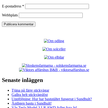
E-postadress
*
Webbplats
Senaste inläggen
Tjäna på färre stickvägar
Gallra helt stickvägslöst
Uppföljning: Hur har bastutältet fungerat i Sundhult?
Äntligen bastu i Sundhult!
Vår Tesla Model 3 LR AWD fyller fyra år!