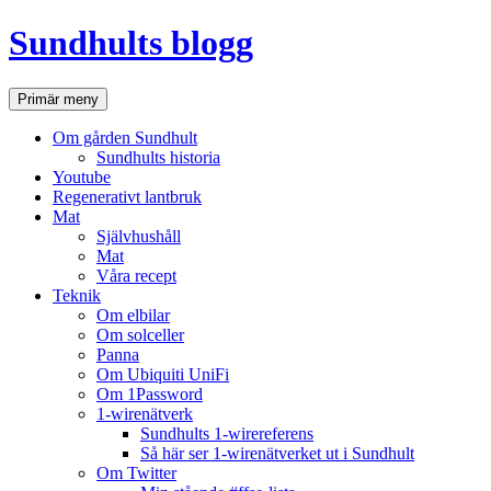
Hoppa
Sundhults blogg
till
innehåll
Sök
Primär meny
Om gården Sundhult
Sundhults historia
Youtube
Regenerativt lantbruk
Mat
Självhushåll
Mat
Våra recept
Teknik
Om elbilar
Om solceller
Panna
Om Ubiquiti UniFi
Om 1Password
1-wirenätverk
Sundhults 1-wirereferens
Så här ser 1-wirenätverket ut i Sundhult
Om Twitter