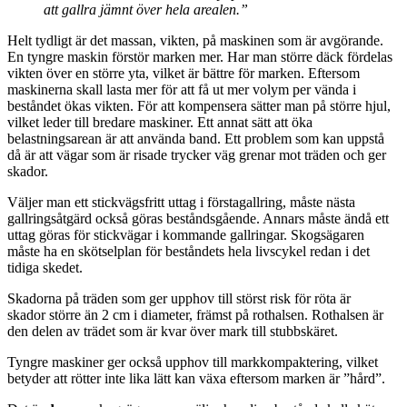
att
gallra jämnt över hela arealen.”
Helt tydligt är det massan, vikten, på maskinen som är avgörande.
En tyngre maskin förstör marken mer. Har man större däck fördelas
vikten över en större yta, vilket är bättre för marken. Eftersom
maskinerna skall lasta mer för att få ut mer volym per vända i
beståndet ökas vikten. För att kompensera sätter man på större hjul,
vilket leder till bredare maskiner. Ett annat sätt att öka
belastningsarean är att använda band. Ett problem som kan uppstå
då är att vägar som är risade trycker väg grenar mot träden och ger
skador.
Väljer man ett stickvägsfritt uttag i förstagallring, måste nästa
gallringsåtgärd också göras beståndsgående. Annars måste ändå ett
uttag göras för stickvägar i kommande gallringar. Skogsägaren
måste ha en skötselplan för beståndets hela livscykel redan i det
tidiga skedet.
Skadorna på träden som ger upphov till störst risk för röta är
skador större än 2 cm i diameter, främst på rothalsen. Rothalsen är
den delen av trädet som är kvar över mark till stubbskäret.
Tyngre maskiner ger också upphov till markkompaktering, vilket
betyder att rötter inte lika lätt kan växa eftersom marken är ”hård”.