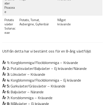
xter
Poacea
e
Potatis
Potatis, Tomat,
Något
växter
Aubergine, Gyllenbär
krävande
Solanac
eae
Utifrån detta har vi bestämt oss för en 8-årig växtföljd:
År 1:
Korgblommiga/Flockblommiga – Krävande
År 2:
Potatisväxter/Baljväxter – Ej krävande/Närande
År 3:
Lökväxter – Krävande
År 4:
Korgblommiga/Flockblommiga – Ej krävande
År 5:
Gurkväxter/Gräsväxter – Krävande
År 6:
Baljväxter – Närande
År 7:
Korsblommiga – Krävande
År 8:
Mållväxter – Ej krävande