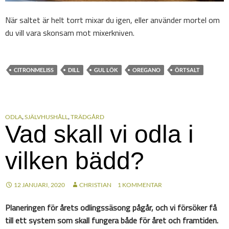
När saltet är helt torrt mixar du igen, eller använder mortel om
du vill vara skonsam mot mixerkniven.
CITRONMELISS
DILL
GUL LÖK
OREGANO
ÖRTSALT
ODLA
,
SJÄLVHUSHÅLL
,
TRÄDGÅRD
Vad skall vi odla i
vilken bädd?
12 JANUARI, 2020
CHRISTIAN
1 KOMMENTAR
Planeringen för årets odlingssäsong pågår, och vi försöker få
till ett system som skall fungera både för året och framtiden.