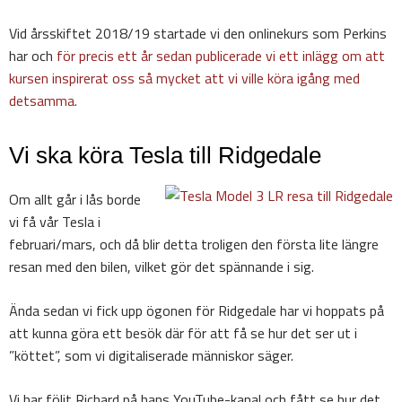
Vid årsskiftet 2018/19 startade vi den onlinekurs som Perkins
har och
för precis ett år sedan publicerade vi ett inlägg om att
kursen inspirerat oss så mycket att vi ville köra igång med
detsamma.
Vi ska köra Tesla till Ridgedale
Om allt går i lås borde
vi få vår Tesla i
februari/mars, och då blir detta troligen den första lite längre
resan med den bilen, vilket gör det spännande i sig.
Ända sedan vi fick upp ögonen för Ridgedale har vi hoppats på
att kunna göra ett besök där för att få se hur det ser ut i
”köttet”, som vi digitaliserade människor säger.
Vi har följt Richard på hans YouTube-kanal och fått se hur det