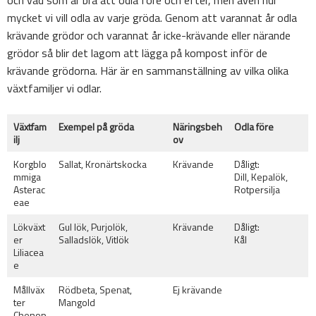
och vad som är bra att odla före och efter, men även hur
mycket vi vill odla av varje gröda. Genom att varannat år odla
krävande grödor och varannat år icke-krävande eller närande
grödor så blir det lagom att lägga på kompost inför de
krävande grödorna. Här är en sammanställning av vilka olika
växtfamiljer vi odlar.
Växtfam
Exempel på gröda
Näringsbeh
Odla före
ilj
ov
Korgblo
Sallat, Kronärtskocka
Krävande
Dåligt:
mmiga
Dill, Kepalök,
Asterac
Rotpersilja
eae
Lökväxt
Gul lök, Purjolök,
Krävande
Dåligt:
er
Salladslök, Vitlök
Kål
Liliacea
e
Mållväx
Rödbeta, Spenat,
Ej krävande
ter
Mangold
Chenop