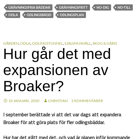
GRÄVNINGSFRIA BÄDDAR
GRÄVNINGSFRITT
NO-DIG
NO-TILL
ODLA
ODLINGSBÄDD
ODLINGSPLAN
GÅRDEN
,
ODLA
,
ODLINGSTUNNEL
,
SJÄLVHUSHÅLL
,
SKOG & GÅRD
Hur går det med
expansionen av
Broaker?
10 JANUARI, 2020
CHRISTIAN
2 KOMMENTARER
I september berättade vi att det var dags att expandera
Broaker för att göra plats för fler odlingsbäddar.
Hur har det gått med det, och vad är planen inför kommande