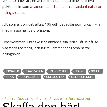
vilket kommer att ersättas med tio bäddar inne i den nya
polytunneln som är
anpassad efter samma standardmått för
odlingsbäddar.
Allt som allt blir det alltså 106 odlingsbäddar som vi kan fylla
med massa härliga grönsaker.
Dock kommer vi kanske inte använda alla redan i år. Vi får se
vad tiden räcker till, och hur vi kommer att formera vår
odlingsplan.
BROAKER
GRÄVMASKIN
MILJÖSCHAKT
NO-DIG
NO-TILL
ODLA
ODLINGSBÄDD
ODLINGSPLAN
ODLINGSTUNNEL
GÅRDEN
,
HÖNS
,
ODLA
,
SJÄLVHUSHÅLL
,
SKOG & GÅRD
,
TRÄDGÅRD
Skaffa den här!