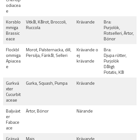
odiacea
e
Korsblo
Vitkål, Kålrot, Broccoli,
Krävande
Bra:
mmiga
Ruccola
Purjolök,
Brassic
Rotselleri, Ärtor,
eace
Bönor
Flockbl
Morot, Palsternacka, dill,
Krävande o
Bra:
ommiga
Persilja, Fänkål, Selleri
ej
Djupa rötter,
Apiacea
krävande
Purjolök
e
Dåligt:
Potatis, Kål
Gurkvä
Gurka, Squash, Pumpa
Krävande
xter
Cucurbit
aceae
Baljväxt
Ärtor, Bönor
Närande
er
Fabace
ace
Gräsvä
Majs
Krävande