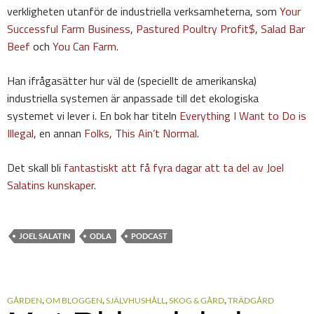
verkligheten utanför de industriella verksamheterna, som
Your
Successful Farm Business
,
Pastured Poultry Profit$
,
Salad Bar
Beef
och
You Can Farm
.
Han ifrågasätter hur väl de (speciellt de amerikanska)
industriella systemen är anpassade till det ekologiska
systemet vi lever i. En bok har titeln
Everything I Want to Do is
Illegal
, en annan
Folks, This Ain’t Normal
.
Det skall bli
fantastiskt att få fyra dagar att ta del av Joel
Salatins kunskaper
.
JOEL SALATIN
ODLA
PODCAST
GÅRDEN
,
OM BLOGGEN
,
SJÄLVHUSHÅLL
,
SKOG & GÅRD
,
TRÄDGÅRD