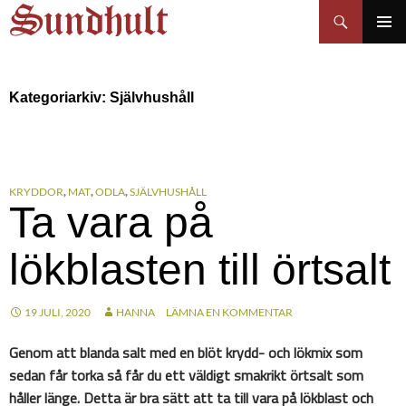
Sundhults blogg
Hoppa
Sök
till
PRIMÄR
innehåll
MENY
Kategoriarkiv: Självhushåll
KRYDDOR
,
MAT
,
ODLA
,
SJÄLVHUSHÅLL
Ta vara på
lökblasten till örtsalt
19 JULI, 2020
HANNA
LÄMNA EN KOMMENTAR
Genom att blanda salt med en blöt krydd- och lökmix som
sedan får torka så får du ett väldigt smakrikt örtsalt som
håller länge. Detta är bra sätt att ta till vara på lökblast och