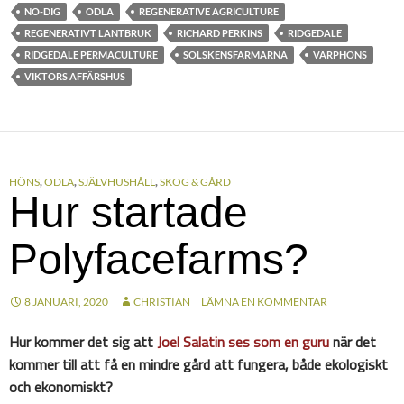
NO-DIG
ODLA
REGENERATIVE AGRICULTURE
REGENERATIVT LANTBRUK
RICHARD PERKINS
RIDGEDALE
RIDGEDALE PERMACULTURE
SOLSKENSFARMARNA
VÄRPHÖNS
VIKTORS AFFÄRSHUS
HÖNS
,
ODLA
,
SJÄLVHUSHÅLL
,
SKOG & GÅRD
Hur startade
Polyfacefarms?
8 JANUARI, 2020
CHRISTIAN
LÄMNA EN KOMMENTAR
Hur kommer det sig att
Joel Salatin ses som en guru
när det
kommer till att få en mindre gård att fungera, både ekologiskt
och ekonomiskt?