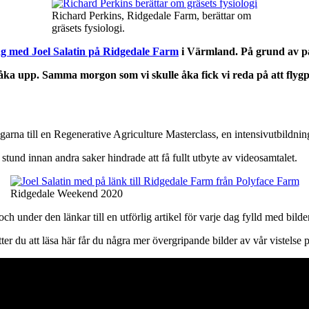
Richard Perkins, Ridgedale Farm, berättar om
gräsets fysiologi.
ng med Joel Salatin på Ridgedale Farm
i Värmland. På grund av pa
t åka upp. Samma morgon som vi skulle åka fick vi reda på att flyg
na till en Regenerative Agriculture Masterclass, en intensivutbildning 
 stund innan andra saker hindrade att få fullt utbyte av videosamtalet.
Ridgedale Weekend 2020
ch under den länkar till en utförlig artikel för varje dag fylld med bild
sätter du att läsa här får du några mer övergripande bilder av vår vistelse