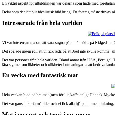
En viktig aspekt för utbildningen var delarna som hade med företagand
Delar som det lätt blir idealistisk bild kring. Ett företag måste drivas 
Intresserade från hela världen
Vi var inte ensamma om att vara sugna på att få mötas på Ridgedale för 
Det spelade ingen roll att vi fick reda på att Joel inte skulle komma, al
Det var personer från hela världen. Bland annat från USA, Portugal, 
lära sig mer om likheter och olikheter i utmaningarna att bedriva lantb
En vecka med fantastisk mat
Hela veckan bjöd på bra mat (men för lite kaffe enligt Hanna). Mycket
Det var ganska korta måltider och vi fick alla hjälpa till med duknin
Mat i en yurt och teori i en annan