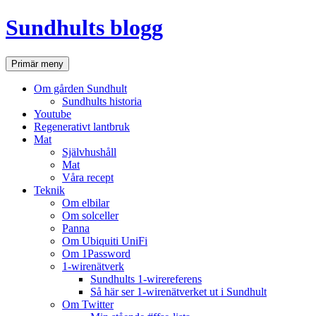
Hoppa
Sundhults blogg
till
innehåll
Sök
Primär meny
Om gården Sundhult
Sundhults historia
Youtube
Regenerativt lantbruk
Mat
Självhushåll
Mat
Våra recept
Teknik
Om elbilar
Om solceller
Panna
Om Ubiquiti UniFi
Om 1Password
1-wirenätverk
Sundhults 1-wirereferens
Så här ser 1-wirenätverket ut i Sundhult
Om Twitter