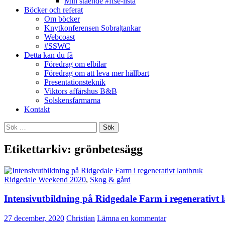
Min stående #ffse-lista
Böcker och referat
Om böcker
Knytkonferensen Sobra|tankar
Webcoast
#SSWC
Detta kan du få
Föredrag om elbilar
Föredrag om att leva mer hållbart
Presentationsteknik
Viktors affärshus B&B
Solskensfarmarna
Kontakt
Sök
efter:
Etikettarkiv: grönbetesägg
Ridgedale Weekend 2020
,
Skog & gård
Intensivutbildning på Ridgedale Farm i regenerativt 
27 december, 2020
Christian
Lämna en kommentar