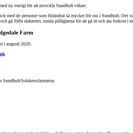
ed ny energi för att utveckla Sundhult vidare.
 och med de personer som förändrat så mycket för oss i Sundhult. Det var nä
h gå förbi slakteriet, runda påfåglarna för att gå in och äta frukost i m
idgedale Farm
m i augusti 2020.
ruk
k
m Sundhult/Solskensfarmarna