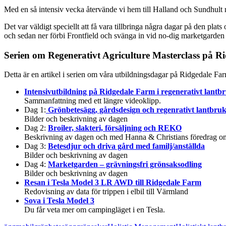
Med en så intensiv vecka återvände vi hem till Halland och Sundhult m
Det var väldigt speciellt att få vara tillbringa några dagar på den plats
och sedan ner förbi Frontfield och svänga in vid no-dig marketgarden oc
Serien om Regenerativt Agriculture Masterclass på R
Detta är en artikel i serien om våra utbildningsdagar på Ridgedale Far
Intensivutbildning på Ridgedale Farm i regenerativt lantb
Sammanfattning med ett längre videoklipp.
Dag 1:
Grönbetesägg, gårdsdesign och regenrativt lantbru
Bilder och beskrivning av dagen
Dag 2:
Broiler, slakteri, försäljning och REKO
Beskrivning av dagen och med Hanna & Christians föredrag o
Dag 3:
Betesdjur och driva gård med familj/anställda
Bilder och beskrivning av dagen
Dag 4:
Marketgarden – grävningsfri grönsaksodling
Bilder och beskrivning av dagen
Resan i Tesla Model 3 LR AWD till Ridgedale Farm
Redovisning av data för trippen i elbil till Värmland
Sova i Tesla Model 3
Du får veta mer om campingläget i en Tesla.