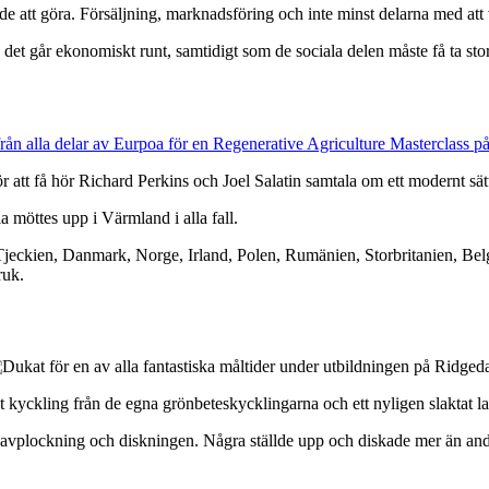
e att göra. Försäljning, marknadsföring och inte minst delarna med att 
så det går ekonomiskt runt, samtidigt som de sociala delen måste få ta stor
att få hör Richard Perkins och Joel Salatin samtala om ett modernt sätt 
la möttes upp i Värmland i alla fall.
Tjeckien, Danmark, Norge, Irland, Polen, Rumänien, Storbritanien, Belg
ruk.
 kyckling från de egna grönbeteskycklingarna och ett nyligen slaktat la
g, avplockning och diskningen. Några ställde upp och diskade mer än andr