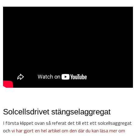
Solcellsdrivet stängselaggregat
I första klippet ovan så referat det till ett ett solcellsaggregat
och
vi har gjort en hel artikel om den där du kan läsa mer om