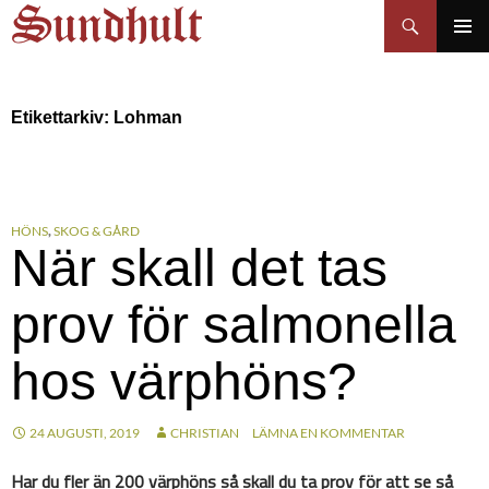
Sundhults blogg
Hoppa
Sök
till
PRIMÄR
innehåll
MENY
Etikettarkiv: Lohman
HÖNS
,
SKOG & GÅRD
När skall det tas
prov för salmonella
hos värphöns?
24 AUGUSTI, 2019
CHRISTIAN
LÄMNA EN KOMMENTAR
Har du fler än 200 värphöns så skall du ta prov för att se så