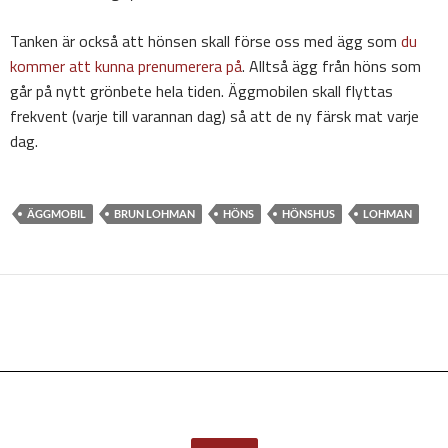
Tanken är också att hönsen skall förse oss med ägg som
du
kommer att kunna prenumerera på
. Alltså ägg från höns som
går på nytt grönbete hela tiden. Äggmobilen skall flyttas
frekvent (varje till varannan dag) så att de ny färsk mat varje
dag.
ÄGGMOBIL
BRUN LOHMAN
HÖNS
HÖNSHUS
LOHMAN