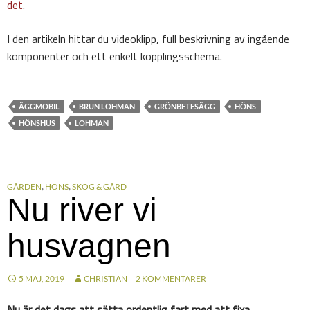
det
.
I den artikeln hittar du videoklipp, full beskrivning av ingående
komponenter och ett enkelt kopplingsschema.
ÄGGMOBIL
BRUN LOHMAN
GRÖNBETESÄGG
HÖNS
HÖNSHUS
LOHMAN
GÅRDEN
,
HÖNS
,
SKOG & GÅRD
Nu river vi
husvagnen
5 MAJ, 2019
CHRISTIAN
2 KOMMENTARER
Nu är det dags att sätta ordentlig fart med att fixa