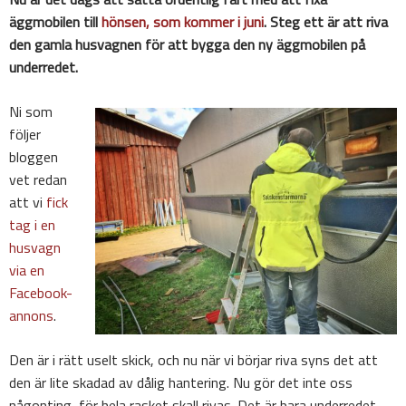
äggmobilen till
hönsen, som kommer i juni
. Steg ett är att riva
den gamla husvagnen för att bygga den ny äggmobilen på
underredet.
Ni som
följer
bloggen
vet redan
att vi
fick
tag i en
husvagn
via en
Facebook-
annons
.
Den är i rätt uselt skick, och nu när vi börjar riva syns det att
den är lite skadad av dålig hantering. Nu gör det inte oss
någonting, för hela rasket skall rivas. Det är bara underredet