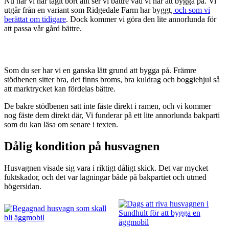
Nu när vi har tagit bort allt ser vi bättre vad vi har att bygga på. Vi
utgår från en variant som Ridgedale Farm har byggt,
och som vi
berättat om tidigare
. Dock kommer vi göra den lite annorlunda för
att passa vår gård bättre.
Som du ser har vi en ganska lätt grund att bygga på. Främre
stödbenen sitter bra, det finns broms, bra kuldrag och boggiehjul så
att marktrycket kan fördelas bättre.
De bakre stödbenen satt inte fäste direkt i ramen, och vi kommer
nog fäste dem direkt där, Vi funderar på ett lite annorlunda bakparti
som du kan läsa om senare i texten.
Dålig kondition på husvagnen
Husvagnen visade sig vara i riktigt dåligt skick. Det var mycket
fuktskador, och det var lagningar både på bakpartiet och utmed
högersidan.