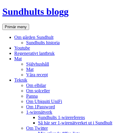
Hoppa
Sundhults blogg
till
innehåll
Sök
Primär meny
Om gården Sundhult
Sundhults historia
Youtube
Regenerativt lantbruk
Mat
Självhushåll
Mat
Våra recept
Teknik
Om elbilar
Om solceller
Panna
Om Ubiquiti UniFi
Om 1Password
1-wirenätverk
Sundhults 1-wirereferens
Så här ser 1-wirenätverket ut i Sundhult
Om Twitter