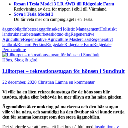
Resan i Tesla Model 3 LR AWD till Ridgedale Farm
Redovisning av data för trippen i elbil till Värmland
Sova i Tesla Model 3
Du får veta mer om campingläget i en Tesla.
äggmobil
grönbetesägg
grönsaker
Holistic Management
Holistiskt
lantbruk
naturbete
naturbeteskött
no-dig
Regenerative
Agriculture
Regenerative Agriculture Masterclass
Regenerativt
lantbruk
Richard Perkins
Ridgedale
Ridgedale Farm
Ridgedale
Permaculture
Höns
,
Skog & gård
Lilltorpet – rekreationsstugan för hönsen i Sundhult
22 december, 2020
Christian
Lämna en kommentar
Vi ville ha en liten rekreationsstuga för de höns som blir
utstötta, sjuka eller behövde ha mer tillsyn att ha nära gården.
Äggmobilen åker omkring på markerna och den här stugan
ville vi ha nära, och samtidigt ha den flyttbar så vi kunde nyttja
den för samma koncept som den stora äggmobilen.
Det vi gjorde var att bygga ett litet hus på hjul med
inspiration av