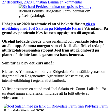
27 december, 2020
Christian
Lämna en kommentar
Richard Perkins, Ridgedale Farm, berättar om
gräsets fysiologi.
I början av 2020 berättade vi att vi bokade för att
gå en
utbildning med Joel Salatin på Ridgedale Farm
i Värmland. På
grund av pandemin blev kursen uppskjuten till augusti.
Otroligt laddade gjorde vi oss iordning och packade bilen för
att åka upp. Samma morgon som vi skulle åka fick vi reda på
att flygplatspersonalen stoppat Joel från att gå ombord på
planet då de inte kunde garantera hans hemresa.
Som tur är blev det kurs ändå!
Richard & Yohanna, som driver Ridgedale Farm, ställde genast om
dagarna till en Regenerative Agriculture Masterclass, en
intensivutbildning i regenerativt lantbruk.
Vi fick dessutom en stund med Joel Salatin via Zoom. I alla fall för
en stund innan andra saker hindrade att få fullt utbyte av
videosamtalet.
Ridgedale Weekend 2020