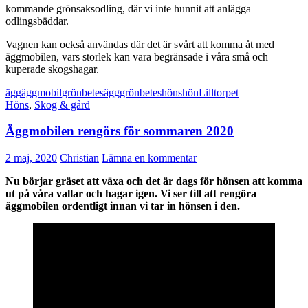
kommande grönsaksodling, där vi inte hunnit att anlägga
odlingsbäddar.
Vagnen kan också användas där det är svårt att komma åt med
äggmobilen, vars storlek kan vara begränsade i våra små och
kuperade skogshagar.
ägg
äggmobil
grönbetesägg
grönbeteshöns
hön
Lilltorpet
Höns
,
Skog & gård
Äggmobilen rengörs för sommaren 2020
2 maj, 2020
Christian
Lämna en kommentar
Nu börjar gräset att växa och det är dags för hönsen att komma
ut på våra vallar och hagar igen. Vi ser till att rengöra
äggmobilen ordentligt innan vi tar in hönsen i den.