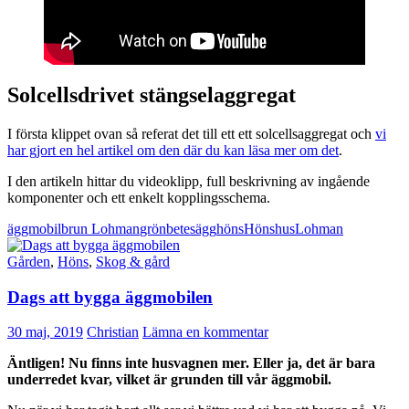
Solcellsdrivet stängselaggregat
I första klippet ovan så referat det till ett ett solcellsaggregat och
vi
har gjort en hel artikel om den där du kan läsa mer om det
.
I den artikeln hittar du videoklipp, full beskrivning av ingående
komponenter och ett enkelt kopplingsschema.
äggmobil
brun Lohman
grönbetesägg
höns
Hönshus
Lohman
Gården
,
Höns
,
Skog & gård
Dags att bygga äggmobilen
30 maj, 2019
Christian
Lämna en kommentar
Äntligen! Nu finns inte husvagnen mer. Eller ja, det är bara
underredet kvar, vilket är grunden till vår äggmobil.