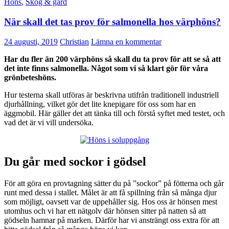
Höns
,
Skog & gård
När skall det tas prov för salmonella hos värphöns?
24 augusti, 2019
Christian
Lämna en kommentar
Har du fler än 200 värphöns så skall du ta prov för att se så att
det inte finns salmonella. Något som vi så klart gör för våra
grönbeteshöns.
Hur testerna skall utföras är beskrivna utifrån traditionell industriell
djurhållning, vilket gör det lite knepigare för oss som har en
äggmobil. Här gäller det att tänka till och förstå syftet med testet, och
vad det är vi vill undersöka.
Du går med sockor i gödsel
För att göra en provtagning sätter du på ”sockor” på fötterna och går
runt med dessa i stallet. Målet är att få spillning från så många djur
som möjligt, oavsett var de uppehåller sig. Hos oss är hönsen mest
utomhus och vi har ett nätgolv där hönsen sitter på natten så att
gödseln hamnar på marken. Därför har vi ansträngt oss extra för att