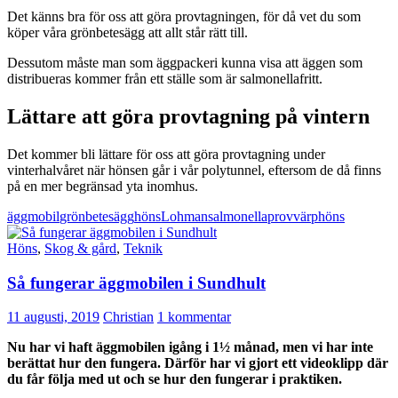
Det känns bra för oss att göra provtagningen, för då vet du som
köper våra grönbetesägg att allt står rätt till.
Dessutom måste man som äggpackeri kunna visa att äggen som
distribueras kommer från ett ställe som är salmonellafritt.
Lättare att göra provtagning på vintern
Det kommer bli lättare för oss att göra provtagning under
vinterhalvåret när hönsen går i vår polytunnel, eftersom de då finns
på en mer begränsad yta inomhus.
äggmobil
grönbetesägg
höns
Lohman
salmonellaprov
värphöns
Höns
,
Skog & gård
,
Teknik
Så fungerar äggmobilen i Sundhult
11 augusti, 2019
Christian
1 kommentar
Nu har vi haft äggmobilen igång i 1½ månad, men vi har inte
berättat hur den fungera. Därför har vi gjort ett videoklipp där
du får följa med ut och se hur den fungerar i praktiken.