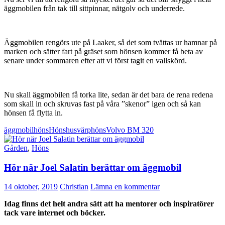
äggmobilen från tak till sittpinnar, nätgolv och underrede.
Äggmobilen rengörs ute på Laaker, så det som tvättas ur hamnar på
marken och sätter fart på gräset som hönsen kommer få beta av
senare under sommaren efter att vi först tagit en vallskörd.
Nu skall äggmobilen få torka lite, sedan är det bara de rena redena
som skall in och skruvas fast på våra ”skenor” igen och så kan
hönsen få flytta in.
äggmobil
höns
Hönshus
värphöns
Volvo BM 320
Gården
,
Höns
Hör när Joel Salatin berättar om äggmobil
14 oktober, 2019
Christian
Lämna en kommentar
Idag finns det helt andra sätt att ha mentorer och inspiratörer
tack vare internet och böcker.