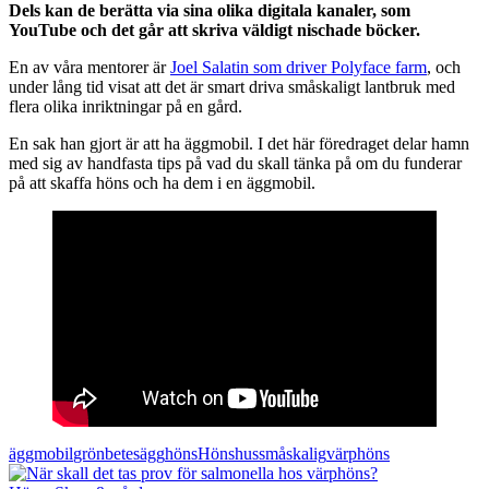
Dels kan de berätta via sina olika digitala kanaler, som
YouTube och det går att skriva väldigt nischade böcker.
En av våra mentorer är
Joel Salatin som driver Polyface farm
, och
under lång tid visat att det är smart driva småskaligt lantbruk med
flera olika inriktningar på en gård.
En sak han gjort är att ha äggmobil. I det här föredraget delar hamn
med sig av handfasta tips på vad du skall tänka på om du funderar
på att skaffa höns och ha dem i en äggmobil.
äggmobil
grönbetesägg
höns
Hönshus
småskalig
värphöns