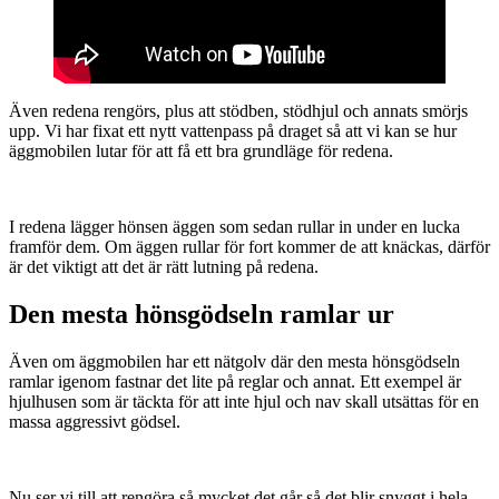
Även redena rengörs, plus att stödben, stödhjul och annats smörjs
upp. Vi har fixat ett nytt vattenpass på draget så att vi kan se hur
äggmobilen lutar för att få ett bra grundläge för redena.
I redena lägger hönsen äggen som sedan rullar in under en lucka
framför dem. Om äggen rullar för fort kommer de att knäckas, därför
är det viktigt att det är rätt lutning på redena.
Den mesta hönsgödseln ramlar ur
Även om äggmobilen har ett nätgolv där den mesta hönsgödseln
ramlar igenom fastnar det lite på reglar och annat. Ett exempel är
hjulhusen som är täckta för att inte hjul och nav skall utsättas för en
massa aggressivt gödsel.
Nu ser vi till att rengöra så mycket det går så det blir snyggt i hela