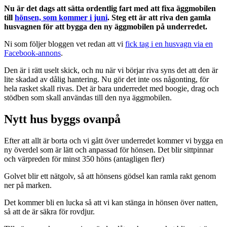
Nu är det dags att sätta ordentlig fart med att fixa äggmobilen
till
hönsen, som kommer i juni
. Steg ett är att riva den gamla
husvagnen för att bygga den ny äggmobilen på underredet.
Ni som följer bloggen vet redan att vi
fick tag i en husvagn via en
Facebook-annons
.
Den är i rätt uselt skick, och nu när vi börjar riva syns det att den är
lite skadad av dålig hantering. Nu gör det inte oss någonting, för
hela rasket skall rivas. Det är bara underredet med boogie, drag och
stödben som skall användas till den nya äggmobilen.
Nytt hus byggs ovanpå
Efter att allt är borta och vi gått över underredet kommer vi bygga en
ny överdel som är lätt och anpassad för hönsen. Det blir sittpinnar
och värpreden för minst 350 höns (antagligen fler)
Golvet blir ett nätgolv, så att hönsens gödsel kan ramla rakt genom
ner på marken.
Det kommer bli en lucka så att vi kan stänga in hönsen över natten,
så att de är säkra för rovdjur.