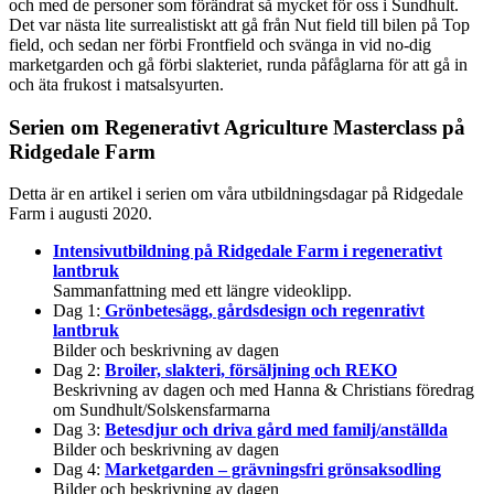
och med de personer som förändrat så mycket för oss i Sundhult.
Det var nästa lite surrealistiskt att gå från Nut field till bilen på Top
field, och sedan ner förbi Frontfield och svänga in vid no-dig
marketgarden och gå förbi slakteriet, runda påfåglarna för att gå in
och äta frukost i matsalsyurten.
Serien om Regenerativt Agriculture Masterclass på
Ridgedale Farm
Detta är en artikel i serien om våra utbildningsdagar på Ridgedale
Farm i augusti 2020.
Intensivutbildning på Ridgedale Farm i regenerativt
lantbruk
Sammanfattning med ett längre videoklipp.
Dag 1:
Grönbetesägg, gårdsdesign och regenrativt
lantbruk
Bilder och beskrivning av dagen
Dag 2:
Broiler, slakteri, försäljning och REKO
Beskrivning av dagen och med Hanna & Christians föredrag
om Sundhult/Solskensfarmarna
Dag 3:
Betesdjur och driva gård med familj/anställda
Bilder och beskrivning av dagen
Dag 4:
Marketgarden – grävningsfri grönsaksodling
Bilder och beskrivning av dagen