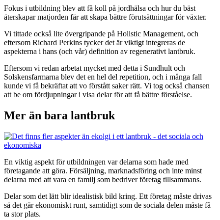
Fokus i utbildning blev att få koll på jordhälsa och hur du bäst
återskapar matjorden får att skapa bättre förutsättningar för växter.
Vi tittade också lite övergripande på Holistic Management, och
eftersom Richard Perkins tycker det är viktigt integreras de
aspekterna i hans (och vår) definition av regenerativt lantbruk.
Eftersom vi redan arbetat mycket med detta i Sundhult och
Solskensfarmarna blev det en hel del repetition, och i många fall
kunde vi få bekräftat att vo förstått saker rätt. Vi tog också chansen
att be om fördjupningar i visa delar för att få bättre förståelse.
Mer än bara lantbruk
En viktig aspekt för utbildningen var delarna som hade med
företagande att göra. Försäljning, marknadsföring och inte minst
delarna med att vara en familj som bedriver företag tillsammans.
Delar som det lätt blir idealistisk bild kring. Ett företag måste drivas
så det går ekonomiskt runt, samtidigt som de sociala delen måste få
ta stor plats.