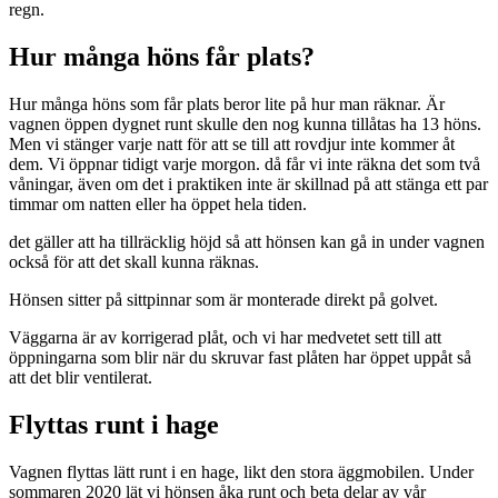
regn.
Hur många höns får plats?
Hur många höns som får plats beror lite på hur man räknar. Är
vagnen öppen dygnet runt skulle den nog kunna tillåtas ha 13 höns.
Men vi stänger varje natt för att se till att rovdjur inte kommer åt
dem. Vi öppnar tidigt varje morgon. då får vi inte räkna det som två
våningar, även om det i praktiken inte är skillnad på att stänga ett par
timmar om natten eller ha öppet hela tiden.
det gäller att ha tillräcklig höjd så att hönsen kan gå in under vagnen
också för att det skall kunna räknas.
Hönsen sitter på sittpinnar som är monterade direkt på golvet.
Väggarna är av korrigerad plåt, och vi har medvetet sett till att
öppningarna som blir när du skruvar fast plåten har öppet uppåt så
att det blir ventilerat.
Flyttas runt i hage
Vagnen flyttas lätt runt i en hage, likt den stora äggmobilen. Under
sommaren 2020 lät vi hönsen åka runt och beta delar av vår