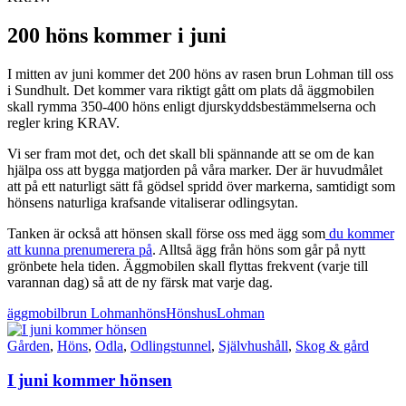
200 höns kommer i juni
I mitten av juni kommer det 200 höns av rasen brun Lohman till oss
i Sundhult. Det kommer vara riktigt gått om plats då äggmobilen
skall rymma 350-400 höns enligt djurskyddsbestämmelserna och
regler kring KRAV.
Vi ser fram mot det, och det skall bli spännande att se om de kan
hjälpa oss att bygga matjorden på våra marker. Der är huvudmålet
att på ett naturligt sätt få gödsel spridd över markerna, samtidigt som
hönsens naturliga krafsande vitaliserar odlingsytan.
Tanken är också att hönsen skall förse oss med ägg som
du kommer
att kunna prenumerera på
. Alltså ägg från höns som går på nytt
grönbete hela tiden. Äggmobilen skall flyttas frekvent (varje till
varannan dag) så att de ny färsk mat varje dag.
äggmobil
brun Lohman
höns
Hönshus
Lohman
Gården
,
Höns
,
Odla
,
Odlingstunnel
,
Självhushåll
,
Skog & gård
I juni kommer hönsen