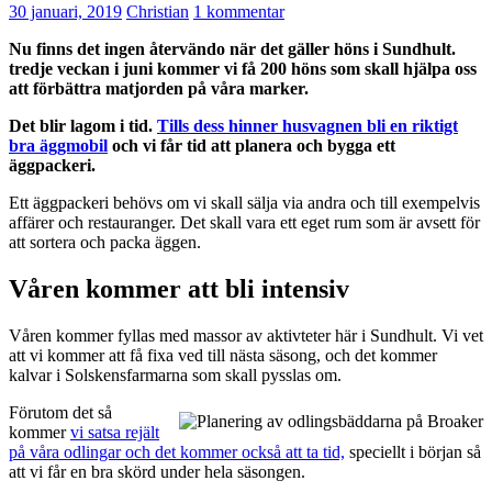
30 januari, 2019
Christian
1 kommentar
Nu finns det ingen återvändo när det gäller höns i Sundhult.
tredje veckan i juni kommer vi få 200 höns som skall hjälpa oss
att förbättra matjorden på våra marker.
Det blir lagom i tid.
Tills dess hinner husvagnen bli en riktigt
bra äggmobil
och vi får tid att planera och bygga ett
äggpackeri.
Ett äggpackeri behövs om vi skall sälja via andra och till exempelvis
affärer och restauranger. Det skall vara ett eget rum som är avsett för
att sortera och packa äggen.
Våren kommer att bli intensiv
Våren kommer fyllas med massor av aktivteter här i Sundhult. Vi vet
att vi kommer att få fixa ved till nästa säsong, och det kommer
kalvar i Solskensfarmarna som skall pysslas om.
Förutom det så
kommer
vi satsa rejält
på våra odlingar och det kommer också att ta tid,
speciellt i början så
att vi får en bra skörd under hela säsongen.