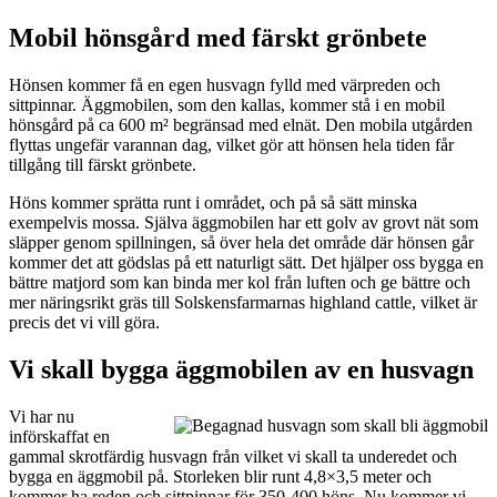
Mobil hönsgård med färskt grönbete
Hönsen kommer få en egen husvagn fylld med värpreden och
sittpinnar. Äggmobilen, som den kallas, kommer stå i en mobil
hönsgård på ca 600 m² begränsad med elnät. Den mobila utgården
flyttas ungefär varannan dag, vilket gör att hönsen hela tiden får
tillgång till färskt grönbete.
Höns kommer sprätta runt i området, och på så sätt minska
exempelvis mossa. Själva äggmobilen har ett golv av grovt nät som
släpper genom spillningen, så över hela det område där hönsen går
kommer det att gödslas på ett naturligt sätt. Det hjälper oss bygga en
bättre matjord som kan binda mer kol från luften och ge bättre och
mer näringsrikt gräs till Solskensfarmarnas highland cattle, vilket är
precis det vi vill göra.
Vi skall bygga äggmobilen av en husvagn
Vi har nu
införskaffat en
gammal skrotfärdig husvagn från vilket vi skall ta underedet och
bygga en äggmobil på. Storleken blir runt 4,8×3,5 meter och
kommer ha reden och sittpinnar för 350-400 höns. Nu kommer vi