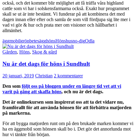
också, och det kommer blir möjlighet att få träffa våra highland
cattle som vi har i solskensfarmarna också. Exakt hur programmet
skall se ut är inte bestämt. Vi funderar på att kombinera det med
dagen innan eller efter och samla de som vill fördjupa sig lite mer i
vad vi gör & hur och prata mer om visioner och hållbarhet i
allmänhet.
äggmobil
grönbetesägg
höns
Hönshus
no-dig
Odla
Gården
,
Höns
,
Skog & gård
Nu är det dags för höns i Sundhult
20 januari, 2019
Christian
2 kommentarer
Den som
följt oss på bloggen under en längre tid vet att vi
varit på gång att skaffa höns
, och nu är det dags.
Det är onlinekursen som inspirerat oss att ta det vidare nu,
framförallt för att använda hönsen för att förbättra matjorden
på markerna.
För att bygga matjorden runt om på den brukade marken kommer vi
ha en äggmobil som hönsen skall bo i. Det gör det annorlunda mot
hur vi tänkte från början.