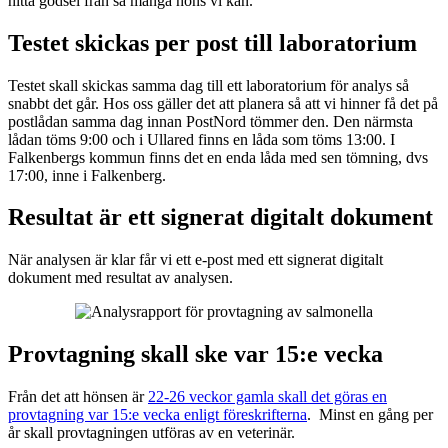
hitta gödsel från så många höns vi kan.
Testet skickas per post till laboratorium
Testet skall skickas samma dag till ett laboratorium för analys så
snabbt det går. Hos oss gäller det att planera så att vi hinner få det på
postlådan samma dag innan PostNord tömmer den. Den närmsta
lådan töms 9:00 och i Ullared finns en låda som töms 13:00. I
Falkenbergs kommun finns det en enda låda med sen tömning, dvs
17:00, inne i Falkenberg.
Resultat är ett signerat digitalt dokument
När analysen är klar får vi ett e-post med ett signerat digitalt
dokument med resultat av analysen.
Provtagning skall ske var 15:e vecka
Från det att hönsen är
22-26 veckor gamla skall det göras en
provtagning var 15:e vecka enligt föreskrifterna
. Minst en gång per
år skall provtagningen utföras av en veterinär.