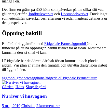
många i en.
Det finns en gräns på 350 höns som påverkar på lite olika sätt vad
gäller regler från
Jordbruksverket
och
Livsmedelsverket
. Dock inget
som egentligen påverkar oss, eftersom vi redan hanterat det mesta ur
det perspektivet.
Öppning baktill
En förändring jämfört med
Ridgedale Farms äggmobil
är att vi
funderar på att ha öppningen baktill istället för åt sidan. Mest för att
kunna ha den så smal vi kan.
I Ridgedale har de dörren där bak för att komma in och plocka
äggen. Vår plan är att ha den framtill, och utnyttja draget som insteg
till äggmobilen.
äggmobil
grönbetesägg
höns
Ridgedale
Ridgedale Permaculture
Gården
,
Höns
,
Skog & gård
Nu river vi husvagnen
5 maj, 2019
Christian
2 kommentarer