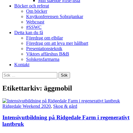
Min stående #ffse-lista
Böcker och referat
Om böcker
Knytkonferensen Sobra|tankar
Webcoast
#SSWC
Detta kan du få
Föredrag om elbilar
Föredrag om att leva mer hållbart
Presentationsteknik
Viktors affärshus B&B
Solskensfarmarna
Kontakt
Sök
efter:
Etikettarkiv: äggmobil
Ridgedale Weekend 2020
,
Skog & gård
Intensivutbildning på Ridgedale Farm i regenerativt
lantbruk