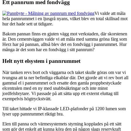
Ett pannrum med fondvägg
Vi valde att måla
hela pannrummet i en ljusgrå nyans, vilket blev en total skillnad mot
hur det hade sett ut tidigare.
Bakom pannan finns en gjuten vägg mot verkstaden, där skorstenen
är. Den cementväggen valde vi att måla med samma gröna färg som
Herz har på pannan, alltså blev det en fondvägg i pannrummet. Hur
många är det som har en fondvägg i sitt pannrum?
Helt nytt elsystem i pannrummet
När tanken revs bort och väggarna och taket skulle göras om var vi
tvungna att ta ner befintliga elkablar där. Det gjorde att vi rev bort all
gammal el i pannrummet och ersatte den gamla proppbestyckade
elcentralen med en ny med snabbsäkringar och inte minst
jordfelsbrytare. Vi passade på att sätta upp ett externt eluttag till
exempelvis högtryckstvätt.
Till taket hittade vi IP-klassade LED-plafonder på 1200 lumen som
lyser upp pannrummet riktigt bra.
Elen till panna och värmesystemets styrning kopplades på ett sätt
som gör det enkelt att kunna köra den på någon slags reservkraft