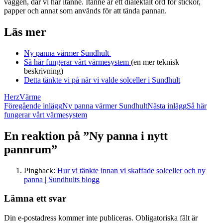
väggen, där vi har itänne. Itänne är ett dialektalt ord för stickor,
papper och annat som används för att tända pannan.
Läs mer
Ny panna värmer Sundhult
Så här fungerar vårt värmesystem
(en mer teknisk
beskrivning)
Detta tänkte vi på när vi valde solceller i Sundhult
Herz
Värme
Inläggsnavigering
Föregående inlägg
Ny panna värmer Sundhult
Nästa inlägg
Så här
fungerar vårt värmesystem
En reaktion på ”Ny panna i nytt
pannrum”
Pingback:
Hur vi tänkte innan vi skaffade solceller och ny
panna | Sundhults blogg
Lämna ett svar
Din e-postadress kommer inte publiceras.
Obligatoriska fält är