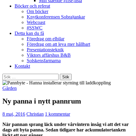
Min stående #ffse-lista
Böcker och referat
Om böcker
Knytkonferensen Sobra|tankar
Webcoast
#SSWC
Detta kan du få
Föredrag om elbilar
Föredrag om att leva mer hållbart
Presentationsteknik
Viktors affärshus B&B
Solskensfarmarna
Kontakt
Sök
efter:
Gården
Ny panna i nytt pannrum
8 maj, 2016
Christian
1 kommentar
När pannan sprang läck under vårvintern insåg vi att det var
dags att byta panna. Sedan tidigare har ackumulatortanken
läckt ett par gånger.