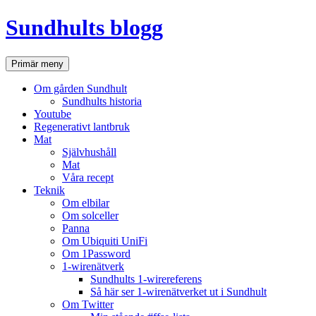
Hoppa
Sundhults blogg
till
innehåll
Sök
Primär meny
Om gården Sundhult
Sundhults historia
Youtube
Regenerativt lantbruk
Mat
Självhushåll
Mat
Våra recept
Teknik
Om elbilar
Om solceller
Panna
Om Ubiquiti UniFi
Om 1Password
1-wirenätverk
Sundhults 1-wirereferens
Så här ser 1-wirenätverket ut i Sundhult
Om Twitter