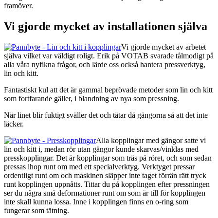
framöver.
Vi gjorde mycket av installationen själva
Vi gjorde mycket av arbetet
själva vilket var väldigt roligt. Erik på VOTAB svarade tålmodigt på
alla våra nyfikna frågor, och lärde oss också hantera pressverktyg,
lin och kitt.
Fantastiskt kul att det är gammal beprövade metoder som lin och kitt
som fortfarande gäller, i blandning av nya som pressning.
När linet blir fuktigt sväller det och tätar då gängorna så att det inte
läcker.
Alla kopplingar med gängor satte vi
lin och kitt i, medan rör utan gängor kunde skarvas/vinklas med
presskopplingar. Det är kopplingar som träs på röret, och som sedan
pressas ihop runt om med ett specialverktyg. Verktyget pressar
ordentligt runt om och maskinen släpper inte taget förrän rätt tryck
runt kopplingen uppnåtts. Tittar du på kopplingen efter pressningen
ser du några små deformationer runt om som är till för kopplingen
inte skall kunna lossa. Inne i kopplingen finns en o-ring som
fungerar som tätning.