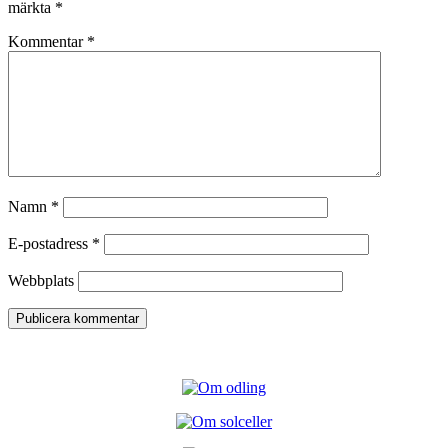
märkta
*
Kommentar
*
Namn
*
E-postadress
*
Webbplats