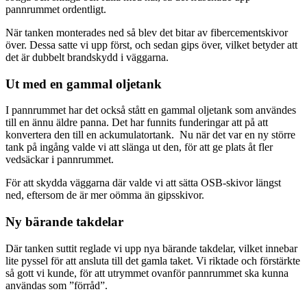
pannrummet ordentligt.
När tanken monterades ned så blev det bitar av fibercementskivor
över. Dessa satte vi upp först, och sedan gips över, vilket betyder att
det är dubbelt brandskydd i väggarna.
Ut med en gammal oljetank
I pannrummet har det också stått en gammal oljetank som användes
till en ännu äldre panna. Det har funnits funderingar att på att
konvertera den till en ackumulatortank. Nu när det var en ny större
tank på ingång valde vi att slänga ut den, för att ge plats åt fler
vedsäckar i pannrummet.
För att skydda väggarna där valde vi att sätta OSB-skivor längst
ned, eftersom de är mer oömma än gipsskivor.
Ny bärande takdelar
Där tanken suttit reglade vi upp nya bärande takdelar, vilket innebar
lite pyssel för att ansluta till det gamla taket. Vi riktade och förstärkte
så gott vi kunde, för att utrymmet ovanför pannrummet ska kunna
användas som ”förråd”.