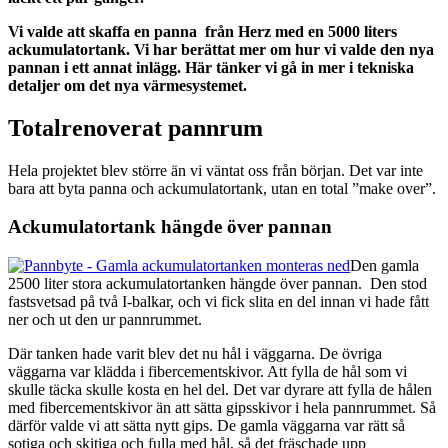
Vi valde att skaffa en panna från Herz med en 5000 liters
ackumulatortank. Vi har berättat mer om hur vi valde den nya
pannan i ett annat inlägg. Här tänker vi gå in mer i tekniska
detaljer om det nya värmesystemet.
Totalrenoverat pannrum
Hela projektet blev större än vi väntat oss från början. Det var inte
bara att byta panna och ackumulatortank, utan en total ”make over”.
Ackumulatortank hängde över pannan
Den gamla
2500 liter stora ackumulatortanken hängde över pannan. Den stod
fastsvetsad på två I-balkar, och vi fick slita en del innan vi hade fått
ner och ut den ur pannrummet.
Där tanken hade varit blev det nu hål i väggarna. De övriga
väggarna var klädda i fibercementskivor. Att fylla de hål som vi
skulle täcka skulle kosta en hel del. Det var dyrare att fylla de hålen
med fibercementskivor än att sätta gipsskivor i hela pannrummet. Så
därför valde vi att sätta nytt gips. De gamla väggarna var rätt så
sotiga och skitiga och fulla med hål, så det fräschade upp