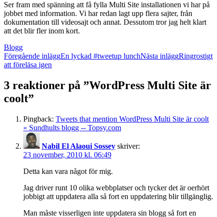
Ser fram med spänning att få fylla Multi Site installationen vi har på
jobbet med information. Vi har redan lagt upp flera sajter, från
dokumentation till videosajt och annat. Dessutom tror jag helt klart
att det blir fler inom kort.
Blogg
Inläggsnavigering
Föregående inlägg
En lyckad #tweetup lunch
Nästa inlägg
Ringrostigt
att föreläsa igen
3 reaktioner på ”WordPress Multi Site är
coolt”
Pingback:
Tweets that mention WordPress Multi Site är coolt
« Sundhults blogg -- Topsy.com
Nabil El Alaoui Sossey
skriver:
23 november, 2010 kl. 06:49
Detta kan vara något för mig.
Jag driver runt 10 olika webbplatser och tycker det är oerhört
jobbigt att uppdatera alla så fort en uppdatering blir tillgänglig.
Man måste visserligen inte uppdatera sin blogg så fort en