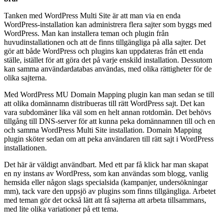
Tanken med WordPress Multi Site är att man via en enda
WordPress-installation kan administrera flera sajter som byggs med
WordPress. Man kan installera teman och plugin från
huvudinstallationen och att de finns tillgängliga på alla sajter. Det
gör att både WordPress och plugins kan uppdateras från ett enda
ställe, istället för att göra det på varje enskild installation. Dessutom
kan samma användardatabas användas, med olika rättigheter för de
olika sajterna.
Med WordPress MU Domain Mapping plugin kan man sedan se till
att olika domännamn distribueras till rätt WordPress sajt. Det kan
vara subdomäner lika väl som en helt annan rotdomän. Det behövs
tillgång till DNS-server för att kunna peka domännamnen till och en
och samma WordPress Multi Site installation. Domain Mapping
plugin sköter sedan om att peka användaren till rätt sajt i WordPress
installationen.
Det här är väldigt användbart. Med ett par få klick har man skapat
en ny instans av WordPress, som kan användas som blogg, vanlig
hemsida eller någon slags specialsida (kampanjer, undersökningar
mm), tack vare den uppsjö av plugins som finns tillgängliga. Arbetet
med teman gör det också lätt att få sajterna att arbeta tillsammans,
med lite olika variationer på ett tema.