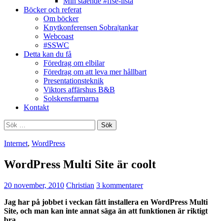
Min stående #ffse-lista
Böcker och referat
Om böcker
Knytkonferensen Sobra|tankar
Webcoast
#SSWC
Detta kan du få
Föredrag om elbilar
Föredrag om att leva mer hållbart
Presentationsteknik
Viktors affärshus B&B
Solskensfarmarna
Kontakt
Sök
efter:
Internet
,
WordPress
WordPress Multi Site är coolt
20 november, 2010
Christian
3 kommentarer
Jag har på jobbet i veckan fått installera en WordPress Multi
Site, och man kan inte annat säga än att funktionen är riktigt
bra.