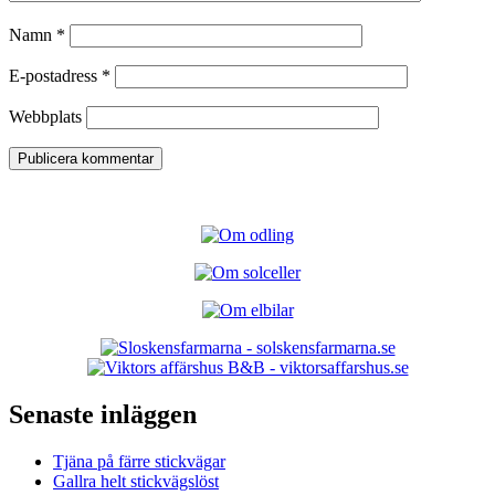
Namn
*
E-postadress
*
Webbplats
Senaste inläggen
Tjäna på färre stickvägar
Gallra helt stickvägslöst