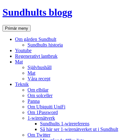
Hoppa
Sundhults blogg
till
innehåll
Sök
Primär meny
Om gården Sundhult
Sundhults historia
Youtube
Regenerativt lantbruk
Mat
Självhushåll
Mat
Våra recept
Teknik
Om elbilar
Om solceller
Panna
Om Ubiquiti UniFi
Om 1Password
1-wirenätverk
Sundhults 1-wirereferens
Så här ser 1-wirenätverket ut i Sundhult
Om Twitter