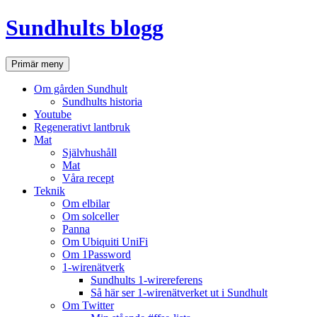
Hoppa
Sundhults blogg
till
innehåll
Sök
Primär meny
Om gården Sundhult
Sundhults historia
Youtube
Regenerativt lantbruk
Mat
Självhushåll
Mat
Våra recept
Teknik
Om elbilar
Om solceller
Panna
Om Ubiquiti UniFi
Om 1Password
1-wirenätverk
Sundhults 1-wirereferens
Så här ser 1-wirenätverket ut i Sundhult
Om Twitter