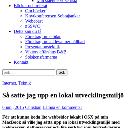
Min stående #ffse-lista
Böcker och referat
Om böcker
Knytkonferensen Sobra|tankar
Webcoast
#SSWC
Detta kan du få
Föredrag om elbilar
Föredrag om att leva mer hållbart
Presentationsteknik
Viktors affärshus B&B
Solskensfarmarna
Kontakt
Sök
efter:
Internet
,
Teknik
Så satte jag upp en lokal utvecklingsmiljö
6 juni, 2015
Christian
Lämna en kommentar
För att kunna koda lite webbsidor lokalt i OSX på min
MacBook så ville jag sätta upp en lokal utvecklingsmiljö med
webbserver, datbasserver och lite verktyg som textredigerare