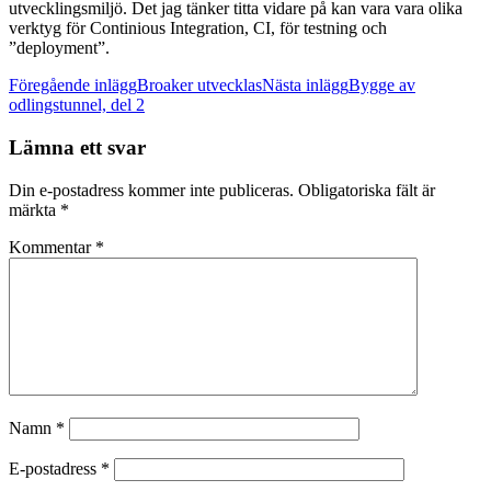
utvecklingsmiljö. Det jag tänker titta vidare på kan vara vara olika
verktyg för Continious Integration, CI, för testning och
”deployment”.
Inläggsnavigering
Föregående inlägg
Broaker utvecklas
Nästa inlägg
Bygge av
odlingstunnel, del 2
Lämna ett svar
Din e-postadress kommer inte publiceras.
Obligatoriska fält är
märkta
*
Kommentar
*
Namn
*
E-postadress
*