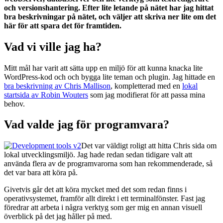
och versionshantering. Efter lite letande på nätet har jag hittat
bra beskrivningar på nätet, och väljer att skriva ner lite om det
här för att spara det för framtiden.
Vad vi ville jag ha?
Mitt mål har varit att sätta upp en miljö för att kunna knacka lite
WordPress-kod och och bygga lite teman och plugin. Jag hittade en
bra beskrivning av Chris Mallison
, kompletterad med en
lokal
startsida av Robin Wouters
som jag modifierat för att passa mina
behov.
Vad valde jag för programvara?
Det var väldigt roligt att hitta Chris sida om
lokal utvecklingsmiljö. Jag hade redan sedan tidigare valt att
använda flera av de programvarorna som han rekommenderade, så
det var bara att köra på.
Givetvis går det att köra mycket med det som redan finns i
operativsystemet, framför allt direkt i ett terminalfönster. Fast jag
föredrar att arbeta i några verktyg som ger mig en annan visuell
överblick på det jag håller på med.