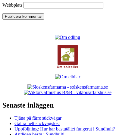
Webbplats
Senaste inläggen
Tjäna på färre stickvägar
Gallra helt stickvägslöst
Uppföljning: Hur har bastutältet fungerat i Sundhult?
Äntligen bastu i Sundhult!