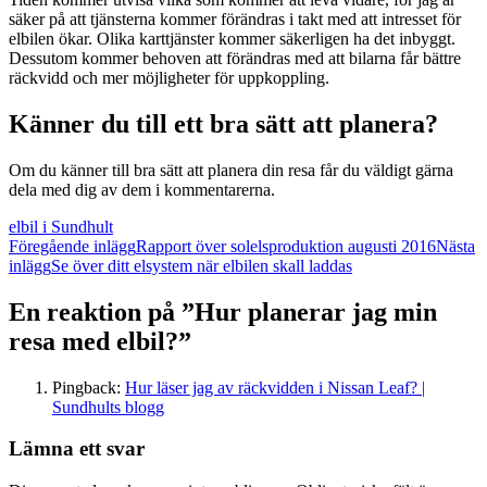
säker på att tjänsterna kommer förändras i takt med att intresset för
elbilen ökar. Olika karttjänster kommer säkerligen ha det inbyggt.
Dessutom kommer behoven att förändras med att bilarna får bättre
räckvidd och mer möjligheter för uppkoppling.
Känner du till ett bra sätt att planera?
Om du känner till bra sätt att planera din resa får du väldigt gärna
dela med dig av dem i kommentarerna.
elbil i Sundhult
Inläggsnavigering
Föregående inlägg
Rapport över solelsproduktion augusti 2016
Nästa
inlägg
Se över ditt elsystem när elbilen skall laddas
En reaktion på ”Hur planerar jag min
resa med elbil?”
Pingback:
Hur läser jag av räckvidden i Nissan Leaf? |
Sundhults blogg
Lämna ett svar