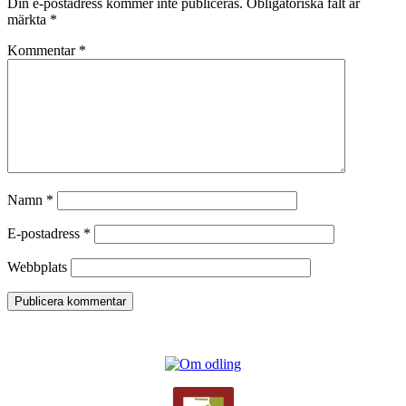
Din e-postadress kommer inte publiceras.
Obligatoriska fält är
märkta
*
Kommentar
*
Namn
*
E-postadress
*
Webbplats