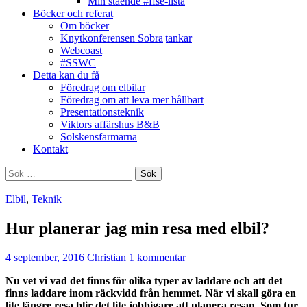
Min stående #ffse-lista
Böcker och referat
Om böcker
Knytkonferensen Sobra|tankar
Webcoast
#SSWC
Detta kan du få
Föredrag om elbilar
Föredrag om att leva mer hållbart
Presentationsteknik
Viktors affärshus B&B
Solskensfarmarna
Kontakt
Sök
efter:
Elbil
,
Teknik
Hur planerar jag min resa med elbil?
4 september, 2016
Christian
1 kommentar
Nu vet vi vad det finns för olika typer av laddare och att det
finns laddare inom räckvidd från hemmet. När vi skall göra en
lite längre resa blir det lite jobbigare att planera resan. Som tur