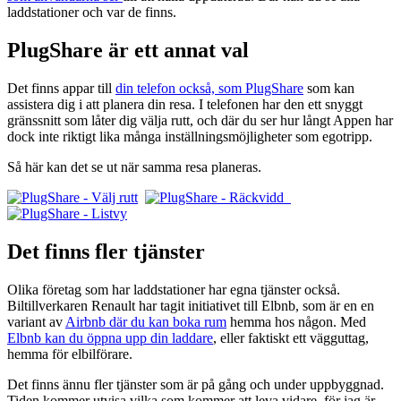
laddstationer och var de finns.
PlugShare är ett annat val
Det finns appar till
din telefon också, som PlugShare
som kan
assistera dig i att planera din resa. I telefonen har den ett snyggt
gränssnitt som låter dig välja rutt, och där du ser hur långt Appen har
dock inte riktigt lika många inställningsmöjligheter som egotripp.
Så här kan det se ut när samma resa planeras.
Det finns fler tjänster
Olika företag som har laddstationer har egna tjänster också.
Biltillverkaren Renault har tagit initiativet till Elbnb, som är en en
variant av
Airbnb där du kan boka rum
hemma hos någon. Med
Elbnb kan du öppna upp din laddare
, eller faktiskt ett vägguttag,
hemma för elbilförare.
Det finns ännu fler tjänster som är på gång och under uppbyggnad.
Tiden kommer utvisa vilka som kommer att leva vidare, för jag är