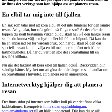
är finns det verktyg som kan hjälpa oss att planera resan.
En elbil tar mig inte till fjällen
En sak som talar mot att köra elbil att det inte fungerar för den längre
resan. Ärligt talat, hur ofta gör du så långa resor? Är det efter den
toppen du skall bestämma vilken bil du skall ha? På den längre resan
skulle du kunna välja en hyrbil eller bil från en bilpool. Då kan du
ha en anpassad bil för vardagsbruk, och när du skall på den där
speciella resan kan du välja en bil med mer komfort och bättre
lastmöjligheter. Då har du varit en stor del i omställning till en
fossilfri bilflotta.
Nu går det faktiskt att köra elbil till fjällen också. Räckvidden blir
ständigt bättre. Mycket om att göra den där längre resan handlar om
en omställning i huvudet, att planera resan annorlunda.
Internetverktyg hjälper dig att planera
resan
Det finns sidor på internet som håller koll på var det finns olika
laddstationer. Exempelvis
finns sidan uppladdning.nu,
som användarna ser
till att hålla uppdaterad. Där kan du se alla