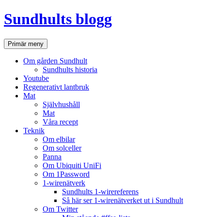
Hoppa
Sundhults blogg
till
innehåll
Sök
Primär meny
Om gården Sundhult
Sundhults historia
Youtube
Regenerativt lantbruk
Mat
Självhushåll
Mat
Våra recept
Teknik
Om elbilar
Om solceller
Panna
Om Ubiquiti UniFi
Om 1Password
1-wirenätverk
Sundhults 1-wirereferens
Så här ser 1-wirenätverket ut i Sundhult
Om Twitter