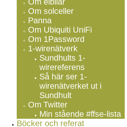
Om elbilar
Om solceller
Panna
Om Ubiquiti UniFi
Om 1Password
1-wirenätverk
Sundhults 1-
wirereferens
Så här ser 1-
wirenätverket ut i
Sundhult
Om Twitter
Min stående #ffse-lista
Böcker och referat