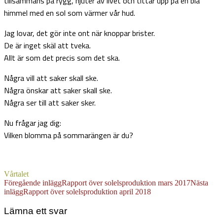
tillsammans på rygg, njuter av livet och tittar upp på en blå
himmel med en sol som värmer vår hud.
Jag lovar, det gör inte ont när knoppar brister.
De är inget skäl att tveka.
Allt är som det precis som det ska.
Några vill att saker skall ske.
Några önskar att saker skall ske.
Några ser till att saker sker.
Nu frågar jag dig:
Vilken blomma på sommarängen är du?
Vårtalet
Inläggsnavigering
Föregående inlägg
Rapport över solelsproduktion mars 2017
Nästa
inlägg
Rapport över solelsproduktion april 2018
Lämna ett svar