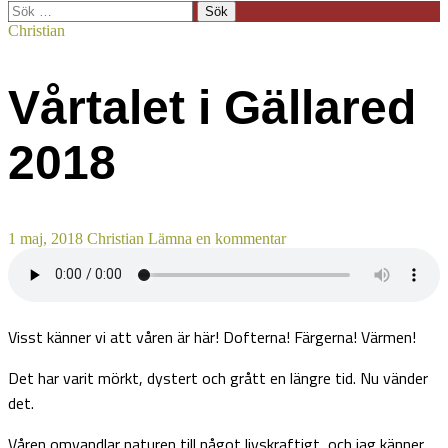
Sök
efter:
Christian
Vårtalet i Gällared
2018
1 maj, 2018
Christian
Lämna en kommentar
Visst känner vi att våren är här! Dofterna! Färgerna! Värmen!
Det har varit mörkt, dystert och grått en längre tid. Nu vänder
det.
Våren omvandlar naturen till något livskraftigt, och jag känner