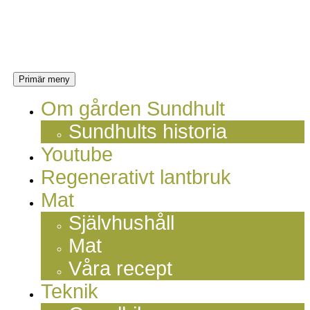
Hoppa
Sundhults
till
innehåll
blogg
Sök
Primär meny
Om gården Sundhult
Sundhults historia
Youtube
Regenerativt lantbruk
Mat
Självhushåll
Mat
Våra recept
Teknik