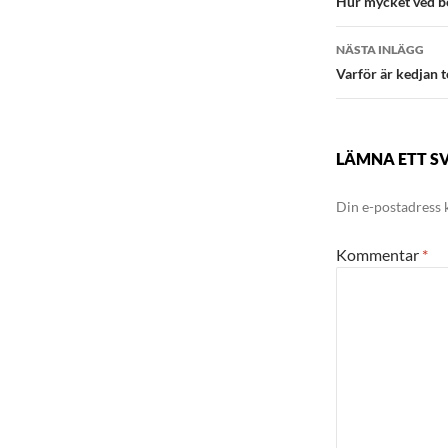
Hur mycket ved be
NÄSTA INLÄGG
Varför är kedjan 
LÄMNA ETT S
Din e-postadress 
Kommentar
*