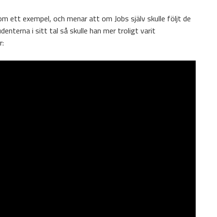
om ett exempel, och menar att om Jobs själv skulle följt de
enterna i sitt tal så skulle han mer troligt varit
r: