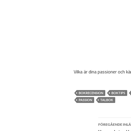
Vilka är dina passioner och k
BOKRECENSION
BOKTIPS
PASSION
TALBOK
Inlä
FÖREGÅENDE INL