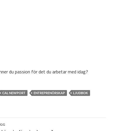
änner du passion för det du arbetar med idag?
CAL NEWPORT
ENTREPRENÖRSKAP
LJUDBOK
ggsnavigering
ÄGG