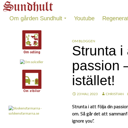
Sundhults blogg
Hoppa
Sök
till
innehåll
Om gården Sundhult
Youtube
Regenerat
OM BLOGGEN
Strunta i 
passion 
istället!
23 MAJ, 2023
CHRISTIAN
Strunta i att följa din passio
om. Så går det att sammanfa
ignore you”.