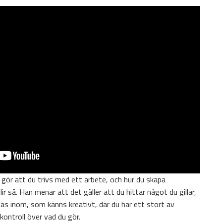
 gör att du trivs med ett arbete, och hur du skapa
ir så. Han menar att det gäller att du hittar något du gillar,
as inom, som känns kreativt, där du har ett stort av
ontroll över vad du gör.