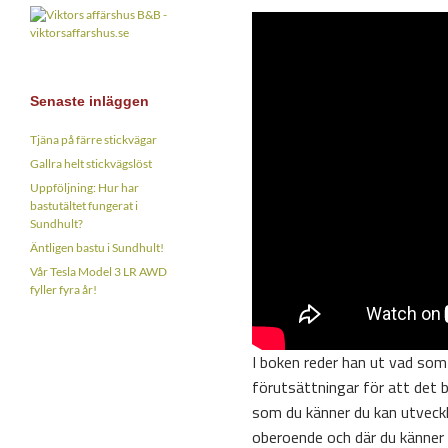
Senaste inläggen
Tjäna på färre stickvägar
Gallra helt stickvägslöst
Uppföljning: Hur har
bastutältet fungerat i
Sundhult?
Äntligen bastu i Sundhult!
Vår Tesla Model 3 LR AWD
fyller fyra år!
I boken reder han ut vad som
förutsättningar för att det bl
som du känner du kan utveckl
oberoende och där du känner k