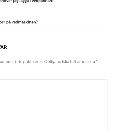
höver jag lägga i vedpannan?
torr på vedmaskinen?
VAR
kommer inte publiceras.
Obligatoriska fält är märkta
*