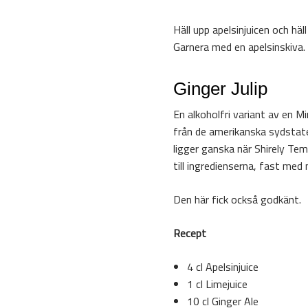
Häll upp apelsinjuicen och häl
Garnera med en apelsinskiva.
Ginger Julip
En alkoholfri variant av en M
från de amerikanska sydstate
ligger ganska när Shirely Te
till ingredienserna, fast med
Den här fick också godkänt.
Recept
4 cl Apelsinjuice
1 cl Limejuice
10 cl Ginger Ale