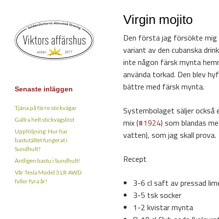
Virgin mojito
Den första jag försökte mig p
variant av den cubanska drin
inte någon färsk mynta hem
använda torkad. Den blev hy
bättre med färsk mynta.
Senaste inläggen
Tjäna på färre stickvägar
Systembolaget säljer också e
Gallra helt stickvägslöst
mix (
#1924
) som blandas med
Uppföljning: Hur har
vatten), som jag skall prova.
bastutältet fungerat i
Sundhult?
Recept
Äntligen bastu i Sundhult!
Vår Tesla Model 3 LR AWD
3-6 cl saft av pressad lim
fyller fyra år!
3-5 tsk socker
1-2 kvistar mynta