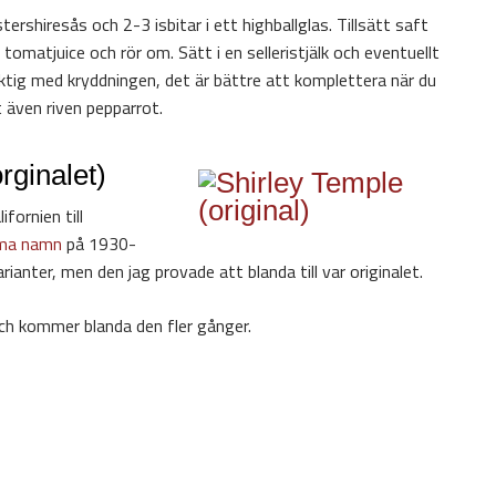
rshiresås och 2-3 isbitar i ett highballglas. Tillsätt saft
tomatjuice och rör om. Sätt i en selleristjälk och eventuellt
iktig med kryddningen, det är bättre att komplettera när du
t även riven pepparrot.
rginalet)
fornien till
mma namn
på 1930-
arianter, men den jag provade att blanda till var originalet.
och kommer blanda den fler gånger.