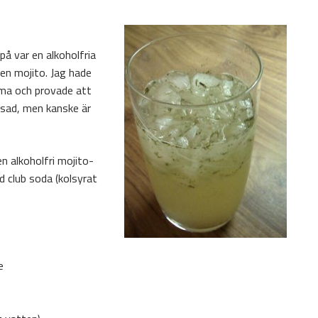
å var en alkoholfria
ken mojito. Jag hade
ma och provade att
fsad, men kanske är
n alkoholfri mojito-
 club soda (kolsyrat
e