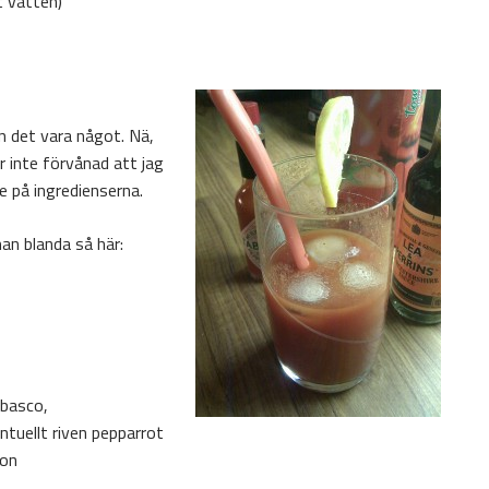
t vatten)
n det vara något. Nä,
r inte förvånad att jag
ke på ingredienserna.
an blanda så här:
abasco,
tuellt riven pepparrot
ron