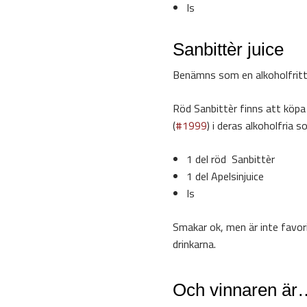
Is
Sanbittèr juice
Benämns som en alkoholfritt a
Röd Sanbittèr finns att köp
(
#1999
) i deras alkoholfria s
1 del röd Sanbittèr
1 del Apelsinjuice
Is
Smakar ok, men är inte favor
drinkarna.
Och vinnaren är