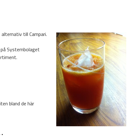
lternativ till Campari.
a på Systembolaget
ortiment.
iten bland de här
…