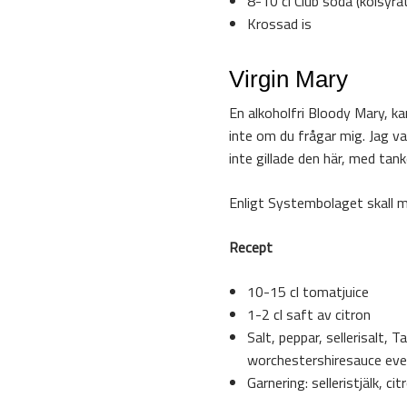
8-10 cl Club soda (kolsyra
Krossad is
Virgin Mary
En alkoholfri Bloody Mary, ka
inte om du frågar mig. Jag va
inte gillade den här, med tan
Enligt Systembolaget skall m
Recept
10-15 cl tomatjuice
1-2 cl saft av citron
Salt, peppar, sellerisalt, T
worchestershiresauce even
Garnering: selleristjälk, cit