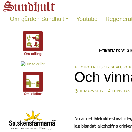
Sundhults blogg
Hoppa
Sök
till
innehåll
Om gården Sundhult
Youtube
Regenerat
Etikettarkiv: a
ALKOHOLFRITT
,
CHRISTIAN
,
FOLK
Och vinn
10 MARS, 2012
CHRISTIAN
Nu är det Melodifestivaltider
jag blandat alkoholfria drinka