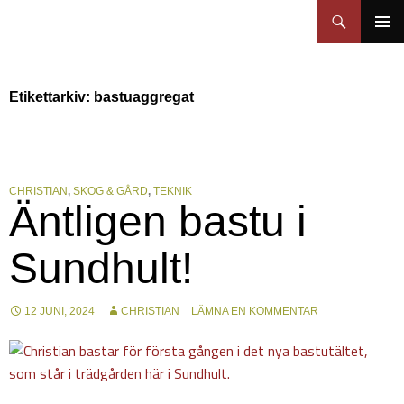
Sundhults blogg
Hoppa
Sök
till
PRIMÄR
innehåll
MENY
Etikettarkiv: bastuaggregat
CHRISTIAN
,
SKOG & GÅRD
,
TEKNIK
Äntligen bastu i
Sundhult!
12 JUNI, 2024
CHRISTIAN
LÄMNA EN KOMMENTAR