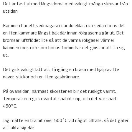
Det är fäst utmed långsidorna med väldigt många skruvar från
utsidan.
Kaminen har ett vedmagasin där du eldar, och sedan finns det
en liten kammare längst bak där innan rökgaserna går ut. Det
bromsar luftflödet lite så att de varma rökgaser värmer
kaminen mer, och som bonus förhindrar det gnistor att ta sig
ut..
Det gick väldigt lätt att få igång en brasa med hjälp av lite
näver, stickor och en liten gasbrännare.
På ovansidan, närmast skorstenen blir det ruskigt varmt.
Temperaturen gick oväntat snabbt upp, och det var snart
450°C.
Jag mätte en bra bit över 500°C vid något tillfälle, så det gäller
att akta sig där.