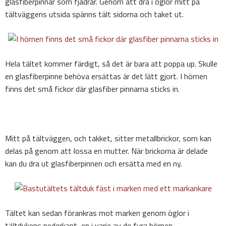
glasfiberpinnar som fjädrar. Genom att dra i öglor mitt på
tältväggens utsida spänns tält sidorna och taket ut.
Hela tältet kommer färdigt, så det är bara att poppa up. Skulle
en glasfiberpinne behöva ersättas är det lätt gjort. I hörnen
finns det små fickor där glasfiber pinnarna sticks in.
Mitt på tältväggen, och takket, sitter metallbrickor, som kan
delas på genom att lossa en mutter. När brickorna är delade
kan du dra ut glasfiberpinnen och ersätta med en ny.
Tältet kan sedan förankras mot marken genom öglor i
tältdukens nederkant, en i varje av de fyra hörnen.