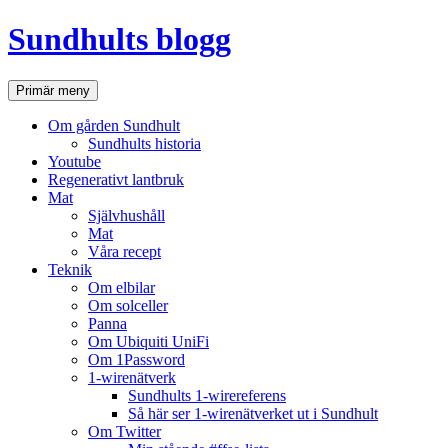
Hoppa
Sundhults blogg
till
innehåll
Sök
Primär meny
Om gården Sundhult
Sundhults historia
Youtube
Regenerativt lantbruk
Mat
Självhushåll
Mat
Våra recept
Teknik
Om elbilar
Om solceller
Panna
Om Ubiquiti UniFi
Om 1Password
1-wirenätverk
Sundhults 1-wirereferens
Så här ser 1-wirenätverket ut i Sundhult
Om Twitter