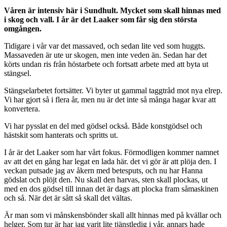
Våren är intensiv här i Sundhult. Mycket som skall hinnas med
i skog och vall. I år är det Laaker som får sig den största
omgången.
Tidigare i vår var det massaved, och sedan lite ved som huggts.
Massaveden är ute ur skogen, men inte veden än. Sedan har det
körts undan ris från höstarbete och fortsatt arbete med att byta ut
stängsel.
Stängselarbetet fortsätter. Vi byter ut gammal taggtråd mot nya elrep.
Vi har gjort så i flera år, men nu är det inte så många hagar kvar att
konvertera.
Vi har pysslat en del med gödsel också. Både konstgödsel och
hästskit som hanterats och spritts ut.
I år är det Laaker som har vårt fokus. Förmodligen kommer namnet
av att det en gång har legat en lada här. det vi gör är att plöja den. I
veckan putsade jag av åkern med betesputs, och nu har Hanna
gödslat och plöjt den. Nu skall den harvas, sten skall plockas, ut
med en dos gödsel till innan det är dags att plocka fram såmaskinen
och så. När det är sått så skall det vältas.
Är man som vi månskensbönder skall allt hinnas med på kvällar och
helger. Som tur är har jag varit lite tjänstledig i vår. annars hade