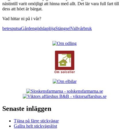
nästintill varit omöjligt att hinna med allt. Det lär vara full fart till
dess att höet är bärgat.
Vad hittar ni på i vår?
betesputsa
Gården
gödsla
plöja
Stängsel
Vall
vårbruk
Senaste inläggen
Tjäna på färre stickvägar
Gallra helt stickvägslöst