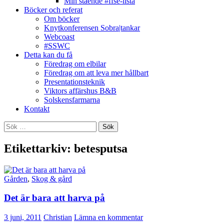
Min stående #ffse-lista
Böcker och referat
Om böcker
Knytkonferensen Sobra|tankar
Webcoast
#SSWC
Detta kan du få
Föredrag om elbilar
Föredrag om att leva mer hållbart
Presentationsteknik
Viktors affärshus B&B
Solskensfarmarna
Kontakt
Sök
efter:
Etikettarkiv: betesputsa
Gården
,
Skog & gård
Det är bara att harva på
3 juni, 2011
Christian
Lämna en kommentar