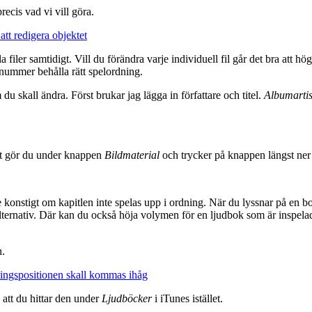
ecis vad vi vill göra.
ler samtidigt. Vill du förändra varje individuell fil går det bra att hö
rnummer behålla rätt spelordning.
du skall ändra. Först brukar jag lägga in författare och titel.
Albumartis
 det gör du under knappen
Bildmaterial
och trycker på knappen längst ner t
 lite konstigt om kapitlen inte spelas upp i ordning. När du lyssnar på
Alternativ. Där kan du också höja volymen för en ljudbok som är inspela
n.
 att du hittar den under
Ljudböcker
i iTunes istället.