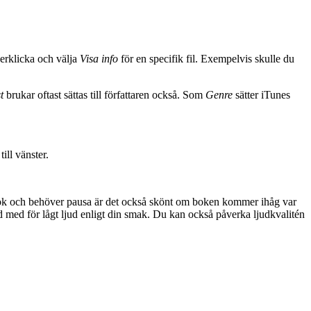
gerklicka och välja
Visa info
för en specifik fil. Exempelvis skulle du
t
brukar oftast sättas till författaren också. Som
Genre
sätter iTunes
ill vänster.
 en bok och behöver pausa är det också skönt om boken kommer ihåg var
d med för lågt ljud enligt din smak. Du kan också påverka ljudkvalitén