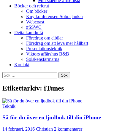
Min stående #ffse-lista
Böcker och referat
Om böcker
Knytkonferensen Sobra|tankar
Webcoast
#SSWC
Detta kan du få
Föredrag om elbilar
Föredrag om att leva mer hållbart
Presentationsteknik
Viktors affärshus B&B
Solskensfarmarna
Kontakt
Sök
efter:
Etikettarkiv: iTunes
Teknik
Så för du över en ljudbok till din iPhone
14 februari, 2016
Christian
2 kommentarer