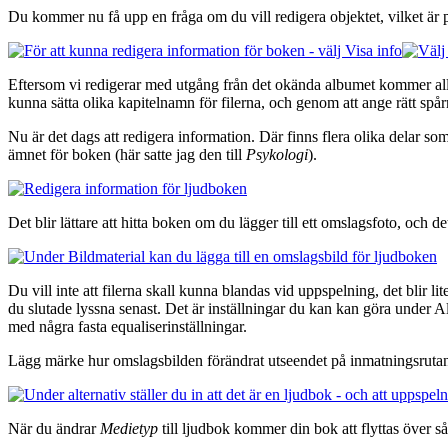
Du kommer nu få upp en fråga om du vill redigera objektet, vilket är pr
Eftersom vi redigerar med utgång från det okända albumet kommer alla fi
kunna sätta olika kapitelnamn för filerna, och genom att ange rätt spå
Nu är det dags att redigera information. Där finns flera olika delar som 
ämnet för boken (här satte jag den till
Psykologi
).
Det blir lättare att hitta boken om du lägger till ett omslagsfoto, och
Du vill inte att filerna skall kunna blandas vid uppspelning, det blir
du slutade lyssna senast. Det är inställningar du kan kan göra under 
med några fasta equaliserinställningar.
Lägg märke hur omslagsbilden förändrat utseendet på inmatningsruta
När du ändrar
Medietyp
till ljudbok kommer din bok att flyttas över så