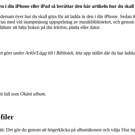
 i din iPhone eller iPad så berättar den här artikeln hur du skall
dersam över hur du skall göra för att ladda in den i din iPhone. Sedan 
nte tas med vid slumpmässig uppspelning av musikbiblioteket, och geno
ttare att hitta boken på din telefon, platta eller dator.
Det görs under
Arkiv/Lägg till i Bibliotek
, leta upp stället där du har laddat
tt fall som
Okänt album
.
filer
r rätt. Det gör du genom att högerklicka på albumikonen och välja
Visa in