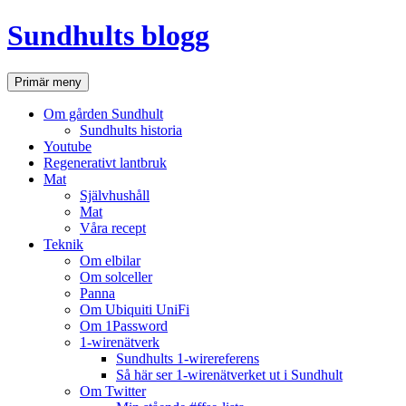
Hoppa
Sundhults blogg
till
innehåll
Sök
Primär meny
Om gården Sundhult
Sundhults historia
Youtube
Regenerativt lantbruk
Mat
Självhushåll
Mat
Våra recept
Teknik
Om elbilar
Om solceller
Panna
Om Ubiquiti UniFi
Om 1Password
1-wirenätverk
Sundhults 1-wirereferens
Så här ser 1-wirenätverket ut i Sundhult
Om Twitter