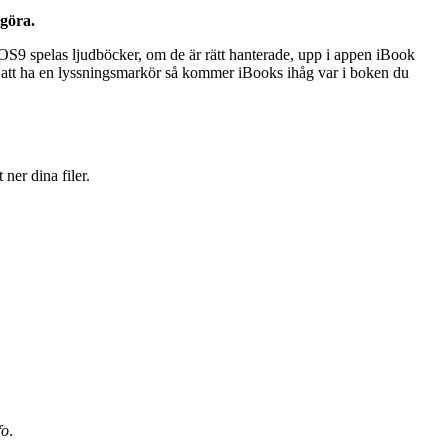
 göra.
iOS9 spelas ljudböcker, om de är rätt hanterade, upp i appen iBook
m att ha en lyssningsmarkör så kommer iBooks ihåg var i boken du
 ner dina filer.
fo
.