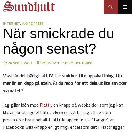
Sundhults blogg
Hoppa
Sök
till
PRIMÄR
innehåll
MENY
INTERNET
WORDPRESS
,
När smickrade du
någon senast?
26 APRIL, 2011
CHRISTIAN
3 KOMMENTARER
Visst är det härligt att få lite smicker. Lite uppskattning. Lite
mer än en klapp på axeln. Är du redo för att dela ut lite smicker
via nätet?
Jag gillar idén med
Flattr
, en knapp på webbsidor som jag kan
klicka för att ge ett litet ekonomiskt bidrag till de som
producerar bra innehåll. Flattr-knappen är lite ”tyngre” än
Facebooks Gilla-knapp enligt mig, eftersom det i Flattr ligger