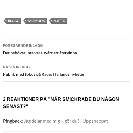
BLOGG
FACEBOOK
FLATTR
Inläggsnavigering
FÖREGÅENDE INLÄGG
Det behöver inte vara svårt att återvinna
NÄSTA INLÄGG
Publik med fokus på Radio Hallands nyheter
3 REAKTIONER PÅ ”NÄR SMICKRADE DU NÅGON
SENAST?”
Pingback:
Jag delar med mig – gör du? | Uppsnappat