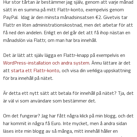
Hur stor tårtan är bestämmer jag själv, genom att varje månad
sätt in en summa på mitt Flattr-konto, exempelvis genom
PayPal. Idag är den minsta månadsinsatsen €2. Givetvis tar
Flattr en liten administrationskostnad, men det arbetar för att
få ned den andelen. Enligt en del går det att få ihop nästan en
månadslön via Flattr, om man har bra innehåll.
Det är lätt att själv lägga en Flattr-knapp på exempelvis en
WordPress-installation och andra system
. Ännu lättare är det
att
starta ett Flattr-konto
, och visa din verkliga uppskattning
för bra innehåll på nätet.
Är detta ett nytt sätt att betala för innehåll på nätet? Tja, det
är väl vi som användare som bestämmer det.
Om det fungerar? Jag har fått några klick på min blogg, och det
har kommit in några få Euro. Inte mycket, men å andra sidan
läses inte min blogg av så många, mitt innehåll håller en