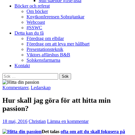
Min stående #ffse-lista
Böcker och referat
Om böcker
Knytkonferensen Sobra|tankar
Webcoast
#SSWC
Detta kan du få
Föredrag om elbilar
Föredrag om att leva mer hållbart
Presentationsteknik
Viktors affärshus B&B
Solskensfarmarna
Kontakt
Sök
efter:
Kommentarer
,
Ledarskap
Hur skall jag göra för att hitta min
passion?
18 maj, 2016
Christian
Lämna en kommentar
Det talas
ofta om att du skall fokusera på