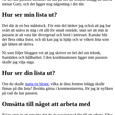
menar Gary, och det ligger nog någonting i det där.
Hur ser min lista ut?
Det där är en bra måttstock. För min del tänker jag också att jag har
svårt att snäva in mig i ett allt för smalt område, utan ser att min är
passion är att vara lite divergerad och bred i intresset. Kanske blir
det flera olika listor, och då kan jag ta hjälp och se vilken lista som
går lättast att skriva.
Ni som följer bloggen vet att jag skriver en hel del om teknik,
framtiden och hållbarhet. I den kombinationen ligger min passion
skulle jag vilja säga.
Hur ser din lista ut?
Om du skulle
starta en blogg
, vilka är dina femton inlägg skulle
finnas på din lista? Berätta gärna i kommentarerna, för jag är nyfiken
på vad du har passion.
Omsätta till något att arbeta med
Nästa steg är att omsätta det du är passionerad för till ett arbete. Eller