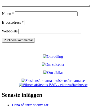
Namn
*
E-postadress
*
Webbplats
Senaste inläggen
Tjäna på färre stickvägar