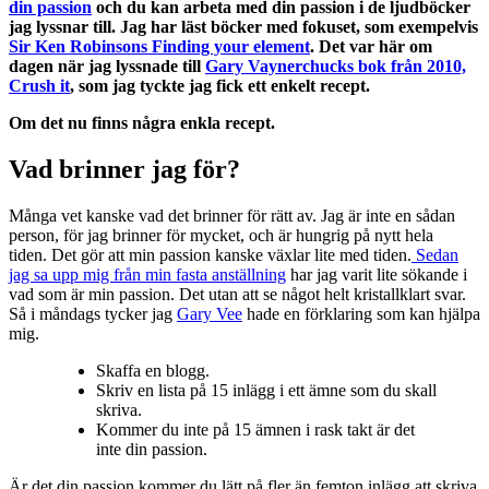
din passion
och du kan arbeta med din passion i de ljudböcker
jag lyssnar till. Jag har läst böcker med fokuset, som exempelvis
Sir Ken Robinsons Finding your element
. Det var här om
dagen när jag lyssnade till
Gary Vaynerchucks bok från 2010,
Crush it
, som jag tyckte jag fick ett enkelt recept.
Om det nu finns några enkla recept.
Vad brinner jag för?
Många vet kanske vad det brinner för rätt av. Jag är inte en sådan
person, för jag brinner för mycket, och är hungrig på nytt hela
tiden. Det gör att min passion kanske växlar lite med tiden.
Sedan
jag sa upp mig från min fasta anställning
har jag varit lite sökande i
vad som är min passion. Det utan att se något helt kristallklart svar.
Så i måndags tycker jag
Gary Vee
hade en förklaring som kan hjälpa
mig.
Skaffa en blogg.
Skriv en lista på 15 inlägg i ett ämne som du skall
skriva.
Kommer du inte på 15 ämnen i rask takt är det
inte din passion.
Är det din passion kommer du lätt på fler än femton inlägg att skriva