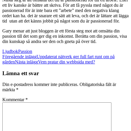
ett liv kanske är bättre att skriva. För att få pyssla med något du är
passionerad för är inte bara ett ”arbete” med den negativa klang
ordet kan ha. det är snarare ett sätt att leva, och det är lättare att lägga
tid utan att det känns jobbit på något som du är passionerad för.
Gary menar att just bloggen är ett första steg mot att omsätta din
passion till det som ger dig en inkomst. Berätta om din passion, visa
din kunskap så andra ser den och gneta på över tid.
Ljudbok
Passion
Inläggsnavigering
Föregående inlägg
Uppdaterat nätverk ger full fart runt om på
gården
Nästa inlägg
Vem pratar din webbsida med?
Lämna ett svar
Din e-postadress kommer inte publiceras.
Obligatoriska fält är
märkta
*
Kommentar
*