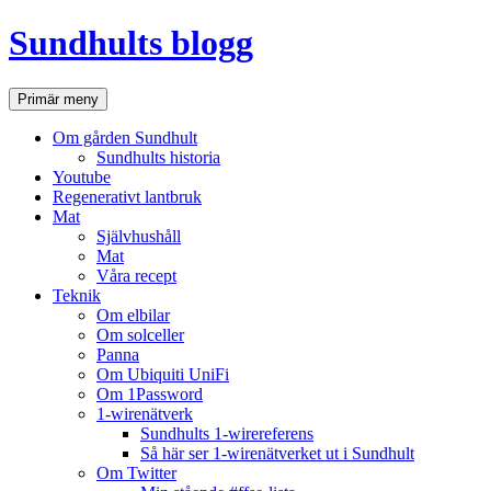
Hoppa
Sundhults blogg
till
innehåll
Sök
Primär meny
Om gården Sundhult
Sundhults historia
Youtube
Regenerativt lantbruk
Mat
Självhushåll
Mat
Våra recept
Teknik
Om elbilar
Om solceller
Panna
Om Ubiquiti UniFi
Om 1Password
1-wirenätverk
Sundhults 1-wirereferens
Så här ser 1-wirenätverket ut i Sundhult
Om Twitter