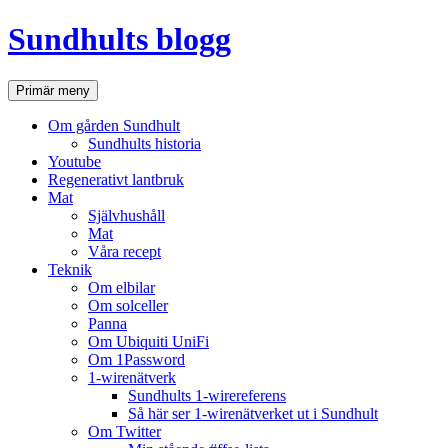
Hoppa
Sundhults blogg
till
innehåll
Sök
Primär meny
Om gården Sundhult
Sundhults historia
Youtube
Regenerativt lantbruk
Mat
Självhushåll
Mat
Våra recept
Teknik
Om elbilar
Om solceller
Panna
Om Ubiquiti UniFi
Om 1Password
1-wirenätverk
Sundhults 1-wirereferens
Så här ser 1-wirenätverket ut i Sundhult
Om Twitter