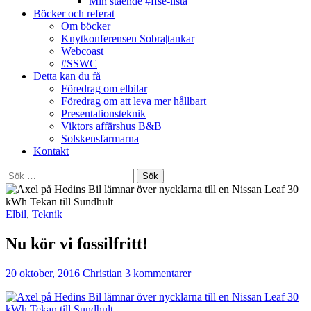
Min stående #ffse-lista
Böcker och referat
Om böcker
Knytkonferensen Sobra|tankar
Webcoast
#SSWC
Detta kan du få
Föredrag om elbilar
Föredrag om att leva mer hållbart
Presentationsteknik
Viktors affärshus B&B
Solskensfarmarna
Kontakt
Sök
efter:
Elbil
,
Teknik
Nu kör vi fossilfritt!
20 oktober, 2016
Christian
3 kommentarer