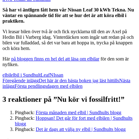
Så har vi äntligen fått hem vår Nissan Leaf 30 kWh Tekna. Nu
väntar en spännande tid för att se hur det är att köra elbil i
praktiken.
Vi leasar bilen över två år och fick nycklarna till den av Axel på
Hedin Bil i Varberg idag. Vinterdäcken som ingår satt redan på och
bilen var fulladdad, så det var bara att hoppa in, trycka på knappen
och köra hem.
Här
på bloggen finns en hel del att läsa om elbilar
för den som är
nyfiken.
elbil
elbil i Sundhult
Leaf
NIssan
Inläggsnavigering
Föregående inlägg
Det här är den bästa boken jag läst hittills
Nästa
inlägg
Första pendlingsdagen med elbilen
3 reaktioner på ”Nu kör vi fossilfritt!”
Pingback:
Första månaden med elbil | Sundhults blogg
Pingback:
Hoppsan! Det går för fort med elbilen | Sundhults
blogg
Pingback:
Det är dags att välja ny elbil | Sundhults blogg