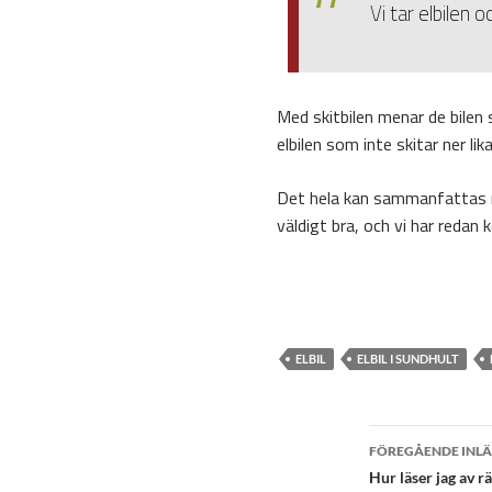
Vi tar elbilen o
Med skitbilen menar de bilen s
elbilen som inte skitar ner li
Det hela kan sammanfattas me
väldigt bra, och vi har redan 
ELBIL
ELBIL I SUNDHULT
Inlä
FÖREGÅENDE INL
Hur läser jag av r