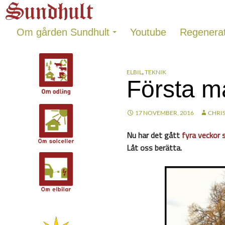
Sundhults blogg
Hoppa
Sök
till
innehåll
Om gården Sundhult
Youtube
Regenerat
ELBIL
,
TEKNIK
Första m
17 NOVEMBER, 2016
CHRI
Nu har det gått
fyra veckor 
Låt oss berätta.