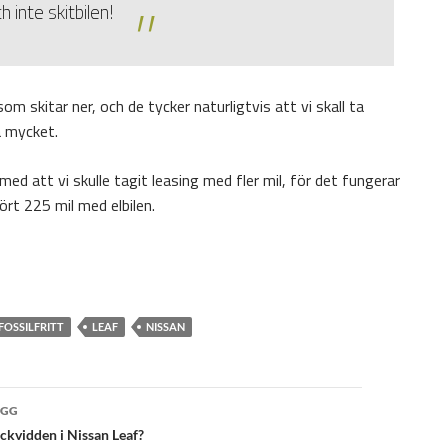
ch inte skitbilen!
om skitar ner, och de tycker naturligtvis att vi skall ta
ka mycket.
d att vi skulle tagit leasing med fler mil, för det fungerar
kört 225 mil med elbilen.
FOSSILFRITT
LEAF
NISSAN
ggsnavigering
ÄGG
äckvidden i Nissan Leaf?