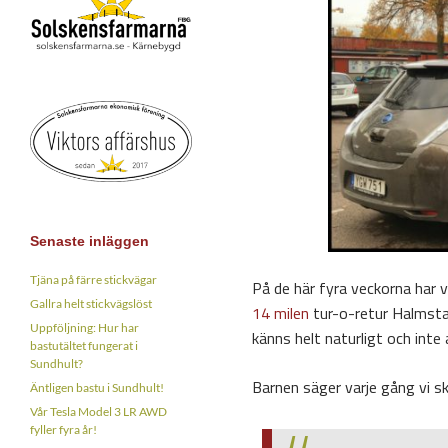
Senaste inläggen
Tjäna på färre stickvägar
På de här fyra veckorna har v
Gallra helt stickvägslöst
14 milen
tur-o-retur Halmstad
Uppföljning: Hur har
känns helt naturligt och inte a
bastutältet fungerat i
Sundhult?
Barnen säger varje gång vi ska
Äntligen bastu i Sundhult!
Vår Tesla Model 3 LR AWD
fyller fyra år!