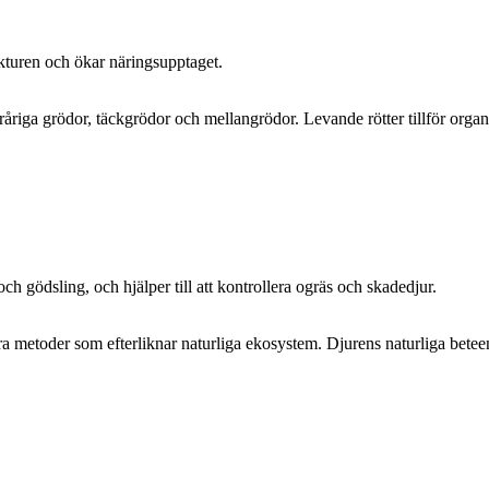
rukturen och ökar näringsupptaget.
åriga grödor, täckgrödor och mellangrödor. Levande rötter tillför organis
och gödsling, och hjälper till att kontrollera ogräs och skadedjur.
ra metoder som efterliknar naturliga ekosystem. Djurens naturliga betee