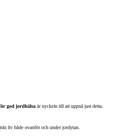
för god jordhälsa
är nyckeln till att uppnå just detta.
giskt liv både ovanför och under jordytan.