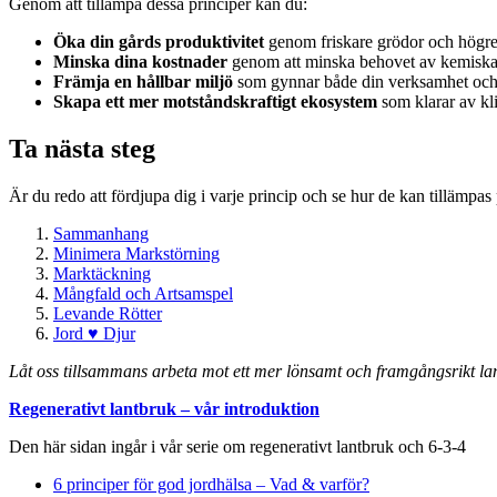
Genom att tillämpa dessa principer kan du:
Öka din gårds produktivitet
genom friskare grödor och högre
Minska dina kostnader
genom att minska behovet av kemiska
Främja en hållbar miljö
som gynnar både din verksamhet och 
Skapa ett mer motståndskraftigt ekosystem
som klarar av kl
Ta nästa steg
Är du redo att fördjupa dig i varje princip och se hur de kan tillämpas
Sammanhang
Minimera Markstörning
Marktäckning
Mångfald och Artsamspel
Levande Rötter
Jord ♥ Djur
Låt oss tillsammans arbeta mot ett mer lönsamt och framgångsrikt la
Regenerativt lantbruk – vår introduktion
Den här sidan ingår i vår serie om regenerativt lantbruk och 6-3-4
6 principer för god jordhälsa – Vad & varför?