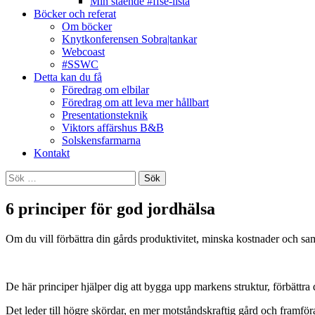
Min stående #ffse-lista
Böcker och referat
Om böcker
Knytkonferensen Sobra|tankar
Webcoast
#SSWC
Detta kan du få
Föredrag om elbilar
Föredrag om att leva mer hållbart
Presentationsteknik
Viktors affärshus B&B
Solskensfarmarna
Kontakt
Sök
efter:
6 principer för god jordhälsa
Om du vill förbättra din gårds produktivitet, minska kostnader och samt
De här principer hjälper dig att bygga upp markens struktur, förbättra 
Det leder till högre skördar, en mer motståndskraftig gård och framfö