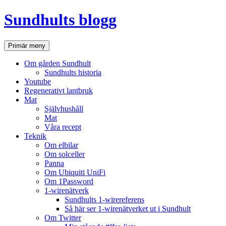
Hoppa
Sundhults blogg
till
innehåll
Sök
Primär meny
Om gården Sundhult
Sundhults historia
Youtube
Regenerativt lantbruk
Mat
Självhushåll
Mat
Våra recept
Teknik
Om elbilar
Om solceller
Panna
Om Ubiquiti UniFi
Om 1Password
1-wirenätverk
Sundhults 1-wirereferens
Så här ser 1-wirenätverket ut i Sundhult
Om Twitter