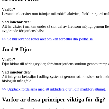
Varför?
Levande rötter året runt främjar mikrobiell aktivitet, förbättrar jordst
Vad innebär det?
Att ha växter i marken under så stor del av året som möjligt genom fler
avgörande för jordens hälsa.
>> Se hur levande rötter året om kan förbättra din jordhälsa.
Jord ♥ Djur
Varför?
Djur bidrar till näringscykler, förbättrar jordens struktur genom tramp 
Vad innebär det?
Att integrera betesdjur i odlingssystemet genom rotationsbete och and
biologisk mångfald.
>> Upptäck fördelarna med att inkludera djur i din markförvaltning.
Varför är dessa principer viktiga för dig?