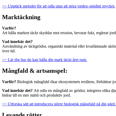
>> Upptäck metoder för att odla utan att störa jorden onödigt mycket.
Marktäckning
Varför?
Att hålla marken täckt skyddar mot erosion, bevarar fukt, reglerar jo
Vad innebär det?
Användning av täckgrödor, organiskt material eller kvarlämnade skörde
över tid.
>> Lär dig hur du kan hålla din mark täckt året runt.
Mångfald & artsamspel:
Varför?
Biologisk mångfald ökar ekosystemets resiliens, förbättrar j
Vad innebär det?
Att odla en mångfald av grödor, integrera olika dju
bidrar till en mer stabil och produktiv jord.
>> Utforska sätt att introducera större biologisk mångfald på din gård.
Levande rötter