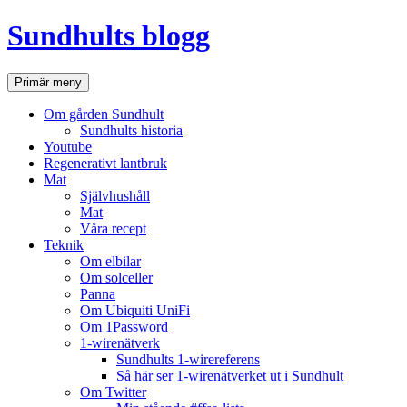
Hoppa
Sundhults blogg
till
innehåll
Sök
Primär meny
Om gården Sundhult
Sundhults historia
Youtube
Regenerativt lantbruk
Mat
Självhushåll
Mat
Våra recept
Teknik
Om elbilar
Om solceller
Panna
Om Ubiquiti UniFi
Om 1Password
1-wirenätverk
Sundhults 1-wirereferens
Så här ser 1-wirenätverket ut i Sundhult
Om Twitter