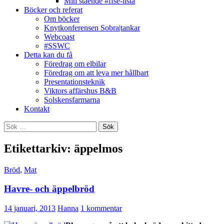
Min stående #ffse-lista
Böcker och referat
Om böcker
Knytkonferensen Sobra|tankar
Webcoast
#SSWC
Detta kan du få
Föredrag om elbilar
Föredrag om att leva mer hållbart
Presentationsteknik
Viktors affärshus B&B
Solskensfarmarna
Kontakt
Sök
efter:
Etikettarkiv: äppelmos
Bröd
,
Mat
Havre- och äppelbröd
14 januari, 2013
Hanna
1 kommentar