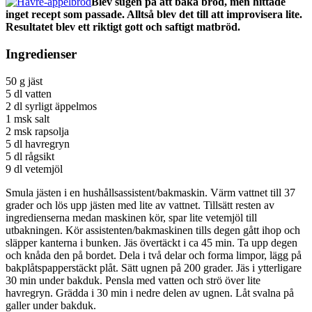
Blev sugen på att baka bröd, men hittade
inget recept som passade. Alltså blev det till att improvisera lite.
Resultatet blev ett riktigt gott och saftigt matbröd.
Ingredienser
50 g jäst
5 dl vatten
2 dl syrligt äppelmos
1 msk salt
2 msk rapsolja
5 dl havregryn
5 dl rågsikt
9 dl vetemjöl
Smula jästen i en hushållsassistent/bakmaskin. Värm vattnet till 37
grader och lös upp jästen med lite av vattnet. Tillsätt resten av
ingredienserna medan maskinen kör, spar lite vetemjöl till
utbakningen. Kör assistenten/bakmaskinen tills degen gått ihop och
släpper kanterna i bunken. Jäs övertäckt i ca 45 min. Ta upp degen
och knåda den på bordet. Dela i två delar och forma limpor, lägg på
bakplåtspapperstäckt plåt. Sätt ugnen på 200 grader. Jäs i ytterligare
30 min under bakduk. Pensla med vatten och strö över lite
havregryn. Grädda i 30 min i nedre delen av ugnen. Låt svalna på
galler under bakduk.