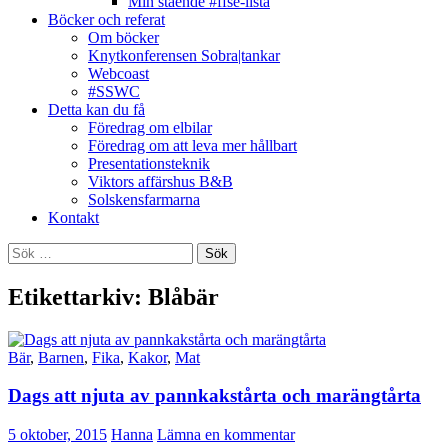
Min stående #ffse-lista
Böcker och referat
Om böcker
Knytkonferensen Sobra|tankar
Webcoast
#SSWC
Detta kan du få
Föredrag om elbilar
Föredrag om att leva mer hållbart
Presentationsteknik
Viktors affärshus B&B
Solskensfarmarna
Kontakt
Sök
efter:
Etikettarkiv: Blåbär
Bär
,
Barnen
,
Fika
,
Kakor
,
Mat
Dags att njuta av pannkakstårta och marängtårta
5 oktober, 2015
Hanna
Lämna en kommentar