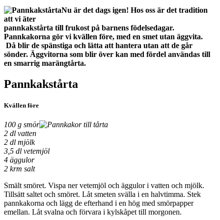
Nu är det dags igen! Hos oss är det tradition
att vi äter
pannkakstårta till frukost på barnens födelsedagar.
Pannkakorna gör vi kvällen före, med en smet utan äggvita.
Då blir de spänstiga och lätta att hantera utan att de går
sönder. Äggvitorna som blir över kan med fördel användas till
en smarrig marängtårta.
Pannkakstårta
Kvällen före
100 g smör
2 dl vatten
2 dl mjölk
3,5 dl vetemjöl
4 äggulor
2 krm salt
Smält smöret. Vispa ner vetemjöl och äggulor i vatten och mjölk.
Tillsätt saltet och smöret. Låt smeten svälla i en halvtimma. Stek
pannkakorna och lägg de efterhand i en hög med smörpapper
emellan. Låt svalna och förvara i kylskåpet till morgonen.