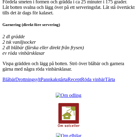
Fördela smeten i formen och grädda i ca 25 minuter i 175 grader.
Låt botten svalna och lägg över på ett serveringsfat. Låt stå övertäckt
tills det är dags för kalaset.
Garnering (direkt före servering)
2 dl grädde
2 tsk vaniljsocker
2 dl blåbär (färska eller direkt från frysen)
ev röda vinbärsklasar
Vispa grädden och lägg på botten. Strö över blåbär och garnera
gärna med några röda vinbärsklasar.
Blåbär
Drottningsylt
Pannkakstårta
Recept
Röda vinbär
Tårta