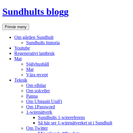
Hoppa
Sundhults blogg
till
innehåll
Sök
Primär meny
Om gården Sundhult
Sundhults historia
Youtube
Regenerativt lantbruk
Mat
Självhushåll
Mat
Våra recept
Teknik
Om elbilar
Om solceller
Panna
Om Ubiquiti UniFi
Om 1Password
1-wirenätverk
Sundhults 1-wirereferens
Så här ser 1-wirenätverket ut i Sundhult
Om Twitter