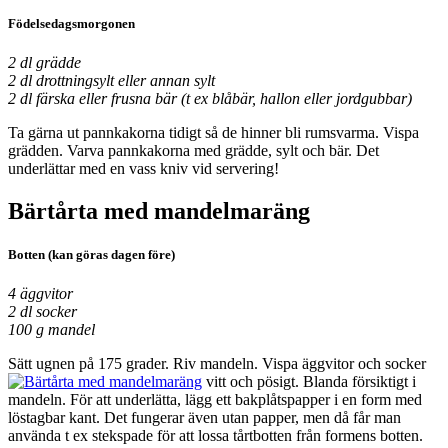
Födelsedagsmorgonen
2 dl grädde
2 dl drottningsylt eller annan sylt
2 dl färska eller frusna bär (t ex blåbär, hallon eller jordgubbar)
Ta gärna ut pannkakorna tidigt så de hinner bli rumsvarma. Vispa
grädden. Varva pannkakorna med grädde, sylt och bär. Det
underlättar med en vass kniv vid servering!
Bärtårta med mandelmaräng
Botten (kan göras dagen före)
4 äggvitor
2 dl socker
100 g mandel
Sätt ugnen på 175 grader. Riv mandeln. Vispa äggvitor och socker
vitt och pösigt. Blanda försiktigt i
mandeln. För att underlätta, lägg ett bakplåtspapper i en form med
löstagbar kant. Det fungerar även utan papper, men då får man
använda t ex stekspade för att lossa tårtbotten från formens botten.