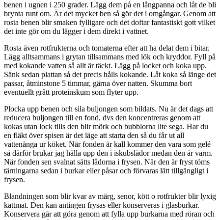
benen i ugnen i 250 grader. Lägg dem på en långpanna och låt de bli
brynta runt om. Är det mycket ben så gör det i omgångar. Genom att
rosta benen blir smaken fylligare och det doftar fantastiskt gott vilket
det inte gör om du lägger i dem direkt i vattnet.
Rosta även rotfrukterna och tomaterna efter att ha delat dem i bitar.
Lägg alltsammans i grytan tillsammans med lök och kryddor. Fyll på
med kokande vatten så allt är täckt. Lägg på locket och koka upp.
Sänk sedan plattan så det precis hålls kokande. Låt koka så länge det
passar, åtminstone 5 timmar, gärna över natten. Skumma bort
eventuellt grått proteinskum som flyter upp.
Plocka upp benen och sila buljongen som bildats. Nu är det dags att
reducera buljongen till en fond, dvs den koncentreras genom att
kokas utan lock tills den blir mörk och bubblorna lite sega. Har du
en fläkt över spisen är det läge att starta den så du får ut all
vattenånga ur köket. När fonden är kall kommer den vara som gelé
så därför brukar jag hälla upp den i iskubslådor medan den är varm.
När fonden sen svalnat sätts lådorna i frysen. När den är fryst töms
tärningarna sedan i burkar eller påsar och förvaras lätt tillgängligt i
frysen.
Blandningen som blir kvar av märg, senor, kött o rotfrukter blir lyxig
kattmat. Den kan antingen frysas eller konserveras i glasburkar.
Konservera går att göra genom att fylla upp burkarna med röran och