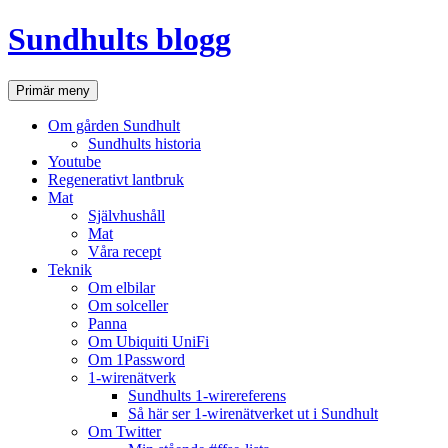
Hoppa
Sundhults blogg
till
innehåll
Sök
Primär meny
Om gården Sundhult
Sundhults historia
Youtube
Regenerativt lantbruk
Mat
Självhushåll
Mat
Våra recept
Teknik
Om elbilar
Om solceller
Panna
Om Ubiquiti UniFi
Om 1Password
1-wirenätverk
Sundhults 1-wirereferens
Så här ser 1-wirenätverket ut i Sundhult
Om Twitter