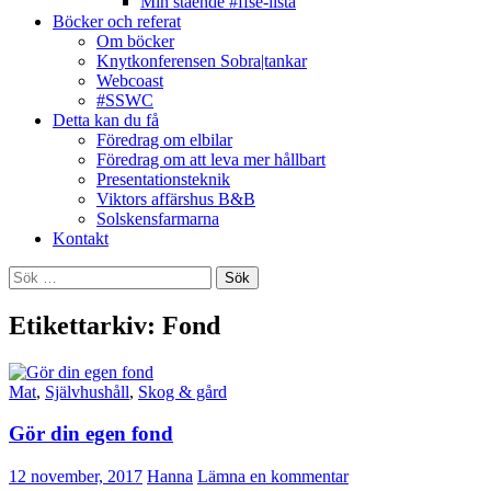
Min stående #ffse-lista
Böcker och referat
Om böcker
Knytkonferensen Sobra|tankar
Webcoast
#SSWC
Detta kan du få
Föredrag om elbilar
Föredrag om att leva mer hållbart
Presentationsteknik
Viktors affärshus B&B
Solskensfarmarna
Kontakt
Sök
efter:
Etikettarkiv: Fond
Mat
,
Självhushåll
,
Skog & gård
Gör din egen fond
12 november, 2017
Hanna
Lämna en kommentar