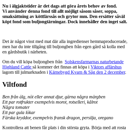
Nu i älgjaktstider är det dags att göra årets behov av fond.
Vi använder denna fond till allt möjligt såsom såser, soppa,
smaksättning av köttfärssås och grytor mm. Den ersätter såväl
köpt fond som buljongtärningar. Dock innehåller den inget salt.
Det är något visst med mat där alla ingredienser hemmaproducerade,
men har du inte tillgång till buljongben från egen gård så kolla med
en gårdsbutik i närheten.
Om du vill köpa buljongben från
Solskensfarmarnas naturbetande
Highland Cattle
så kommer det finnas att köpa i
Viktors affärshus
lagom till julmarknaden i
Kärnebygd Kvarn & Såg den 2 december
.
Viltfond
Ben från älg, nöt eller annat djur, gärna några märgben
Ett par rotfrukter exempelvis morot, rotselleri, kålrot
Några tomater
Ett par gula lökar
Färska kryddor, exempelvis fransk dragon, persilja, oregano
Kontrollera att benen får plats i din största gryta. Börja med att rosta