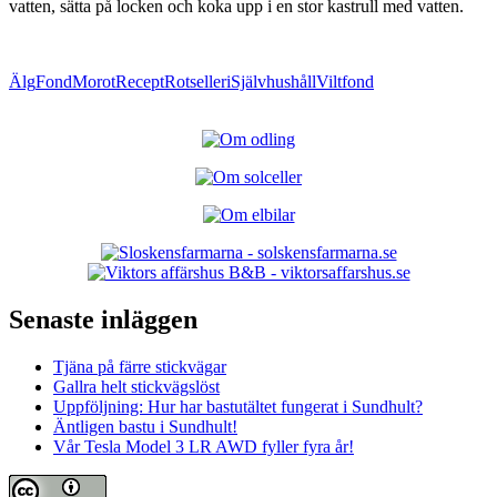
vatten, sätta på locken och koka upp i en stor kastrull med vatten.
Älg
Fond
Morot
Recept
Rotselleri
Självhushåll
Viltfond
Senaste inläggen
Tjäna på färre stickvägar
Gallra helt stickvägslöst
Uppföljning: Hur har bastutältet fungerat i Sundhult?
Äntligen bastu i Sundhult!
Vår Tesla Model 3 LR AWD fyller fyra år!