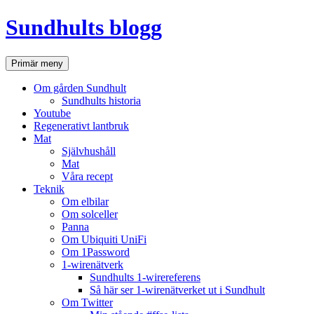
Hoppa
Sundhults blogg
till
innehåll
Sök
Primär meny
Om gården Sundhult
Sundhults historia
Youtube
Regenerativt lantbruk
Mat
Självhushåll
Mat
Våra recept
Teknik
Om elbilar
Om solceller
Panna
Om Ubiquiti UniFi
Om 1Password
1-wirenätverk
Sundhults 1-wirereferens
Så här ser 1-wirenätverket ut i Sundhult
Om Twitter