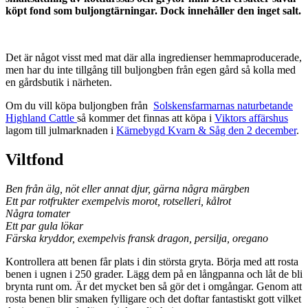
köpt fond som buljongtärningar. Dock innehåller den inget salt.
Det är något visst med mat där alla ingredienser hemmaproducerade,
men har du inte tillgång till buljongben från egen gård så kolla med
en gårdsbutik i närheten.
Om du vill köpa buljongben från
Solskensfarmarnas naturbetande
Highland Cattle
så kommer det finnas att köpa i
Viktors affärshus
lagom till julmarknaden i
Kärnebygd Kvarn & Såg den 2 december
.
Viltfond
Ben från älg, nöt eller annat djur, gärna några märgben
Ett par rotfrukter exempelvis morot, rotselleri, kålrot
Några tomater
Ett par gula lökar
Färska kryddor, exempelvis fransk dragon, persilja, oregano
Kontrollera att benen får plats i din största gryta. Börja med att rosta
benen i ugnen i 250 grader. Lägg dem på en långpanna och låt de bli
brynta runt om. Är det mycket ben så gör det i omgångar. Genom att
rosta benen blir smaken fylligare och det doftar fantastiskt gott vilket