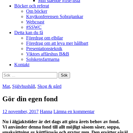
Min stående #ffse-lista
Böcker och referat
Om böcker
Knytkonferensen Sobra|tankar
Webcoast
#SSWC
Detta kan du få
Föredrag om elbilar
Föredrag om att leva mer hållbart
Presentationsteknik
Viktors affärshus B&B
Solskensfarmarna
Kontakt
Sök
efter:
Mat
,
Självhushåll
,
Skog & gård
Gör din egen fond
12 november, 2017
Hanna
Lämna en kommentar
Nu i älgjaktstider är det dags att göra årets behov av fond.
Vi använder denna fond till allt möjligt såsom såser, soppa,
smaksättning av köttfärssås och grytor mm. Den ersätter såväl