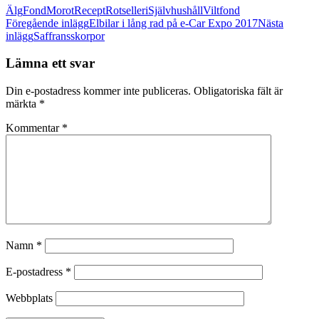
Älg
Fond
Morot
Recept
Rotselleri
Självhushåll
Viltfond
Inläggsnavigering
Föregående inlägg
Elbilar i lång rad på e-Car Expo 2017
Nästa
inlägg
Saffransskorpor
Lämna ett svar
Din e-postadress kommer inte publiceras.
Obligatoriska fält är
märkta
*
Kommentar
*
Namn
*
E-postadress
*
Webbplats