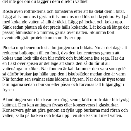
det inte gör om du lägger i dem direkt i vattnet.
Rosta även rotfrukterna och tomaterna efter att ha delat dem i bitar.
Lägg alltsammans i grytan tillsammans med lök och kryddor. Fyll på
med kokande vatten så allt är täckt. Lägg på locket och koka upp.
Sänk sedan plattan så det precis hålls kokande. Låt koka så länge det
passar, åtminstone 5 timmar, gärna över natten. Skumma bort
eventuellt grått proteinskum som flyter upp.
Plocka upp benen och sila buljongen som bildats. Nu är det dags att
reducera buljongen till en fond, dvs den koncentreras genom att
kokas utan lock tills den blir mörk och bubblorna lite sega. Har du
en fläkt över spisen är det läge att starta den så du får ut all
vattenånga ur köket. När fonden är kall kommer den vara som gelé
så därför brukar jag hälla upp den i iskubslådor medan den är varm.
När fonden sen svalnat sätts lådorna i frysen. När den är fryst töms
tärningarna sedan i burkar eller påsar och förvaras lätt tillgängligt i
frysen.
Blandningen som blir kvar av märg, senor, kött o rotfrukter blir lyxig
kattmat. Den kan antingen frysas eller konserveras i glasburkar.
Konservera går att göra genom att fylla upp burkarna med röran och
vatten, sätta på locken och koka upp i en stor kastrull med vatten.