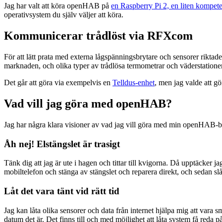
Jag har valt att köra openHAB på
en Raspberry Pi 2, en liten kompete
operativsystem du själv väljer att köra.
Kommunicerar trådlöst via RFXcom
För att lätt prata med externa lågspänningsbrytare och sensorer rikt
marknaden, och olika typer av trådlösa termometrar och väderstationer
Det går att göra via exempelvis en
Telldus-enhet
, men jag valde att g
Vad vill jag göra med openHAB?
Jag har några klara visioner av vad jag vill göra med min openHAB-b
Åh nej! Elstängslet är trasigt
Tänk dig att jag är ute i hagen och tittar till kvigorna. Då upptäcker ja
mobiltelefon och stänga av stängslet och reparera direkt, och sedan slå
Låt det vara tänt vid rätt tid
Jag kan låta olika sensorer och data från internet hjälpa mig att vara 
datum det är. Det finns till och med möjlighet att låta system få reda 