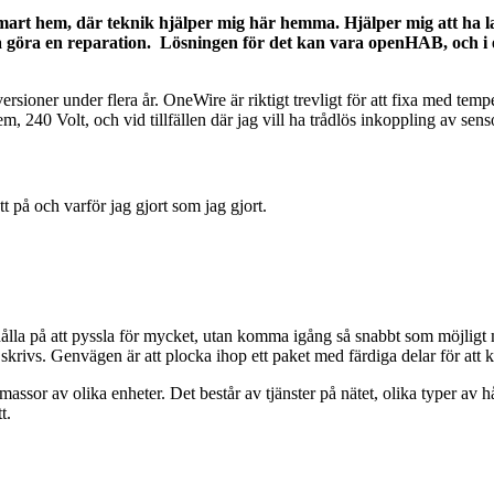
smart hem, där teknik hjälper mig här hemma. Hjälper mig att ha
unna göra en reparation. Lösningen för det kan vara openHAB, och i e
 versioner under flera år. OneWire är riktigt trevligt för att fixa med t
m, 240 Volt, och vid tillfällen där jag vill ha trådlös inkoppling av sens
t på och varför jag gjort som jag gjort.
 hålla på att pyssla för mycket, utan komma igång så snabbt som möjligt 
 skrivs. Genvägen är att plocka ihop ett paket med färdiga delar för att
ssor av olika enheter. Det består av tjänster på nätet, olika typer av hå
t.