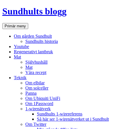
Hoppa
Sundhults blogg
till
innehåll
Sök
Primär meny
Om gården Sundhult
Sundhults historia
Youtube
Regenerativt lantbruk
Mat
Självhushåll
Mat
Våra recept
Teknik
Om elbilar
Om solceller
Panna
Om Ubiquiti UniFi
Om 1Password
1-wirenätverk
Sundhults 1-wirereferens
Så här ser 1-wirenätverket ut i Sundhult
Om Twitter