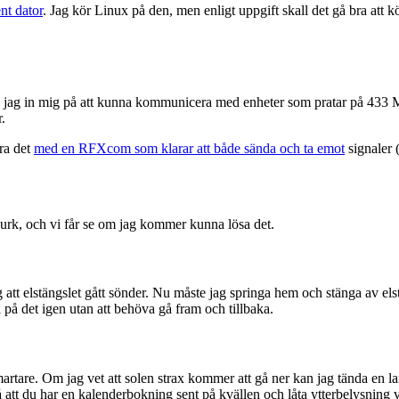
nt dator
. Jag kör Linux på den, men enligt uppgift skall det gå bra at
ade jag in mig på att kunna kommunicera med enheter som pratar på 433
.
öra det
med en RFXcom som klarar att både sända och ta emot
signaler (
urk, och vi får se om jag kommer kunna lösa det.
g att elstängslet gått sönder. Nu måste jag springa hem och stänga av elst
 på det igen utan att behöva gå fram och tillbaka.
smartare. Om jag vet att solen strax kommer att gå ner kan jag tända en l
på att du har en kalenderbokning sent på kvällen och låta ytterbelysning