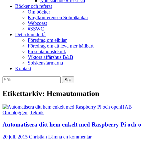
Min stående #ffse-lista
Böcker och referat
Om böcker
Knytkonferensen Sobra|tankar
Webcoast
#SSWC
Detta kan du få
Föredrag om elbilar
Föredrag om att leva mer hållbart
Presentationsteknik
Viktors affärshus B&B
Solskensfarmarna
Kontakt
Sök
efter:
Etikettarkiv: Hemautomation
Om bloggen
,
Teknik
Automatisera ditt hem enkelt med Raspberry Pi oc
20 juli, 2015
Christian
Lämna en kommentar