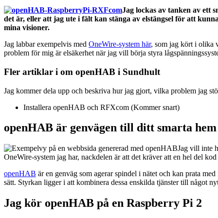
Jag lockas av tanken av ett 
det är, eller att jag ute i fält kan stänga av elstängsel för att k
mina visioner.
Jag labbar exempelvis med
OneWire-system här
, som jag kört i olika
problem för mig är elsäkerhet när jag vill börja styra lågspänningssyste
Fler artiklar i om openHAB i Sundhult
Jag kommer dela upp och beskriva hur jag gjort, vilka problem jag stöt
Installera openHAB och RFXcom (Kommer snart)
openHAB är genvägen till ditt smarta hem
Jag vill inte
OneWire-system jag har, nackdelen är att det kräver att en hel del kod
openHAB
är en genväg som agerar spindel i nätet och kan prata med ma
sätt. Styrkan ligger i att kombinera dessa enskilda tjänster till något nyt
Jag kör openHAB på en Raspberry Pi 2