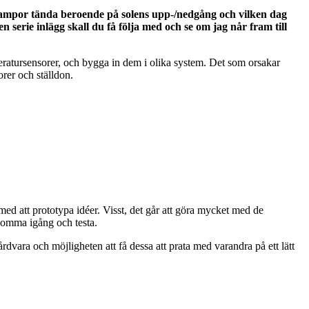
 lampor tända beroende på solens upp-/nedgång och vilken dag
n serie inlägg skall du få följa med och se om jag når fram till
emperatursensorer, och bygga in dem i olika system. Det som orsakar
orer och ställdon.
med att prototypa idéer. Visst, det går att göra mycket med de
 komma igång och testa.
rdvara och möjligheten att få dessa att prata med varandra på ett lätt