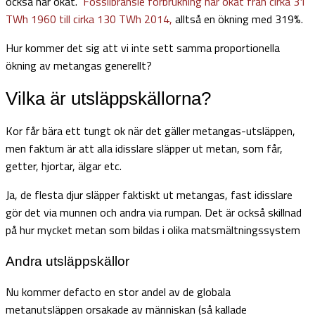
också har ökat.
Fossilbränsle förbrukning har ökat från cirka 31
TWh 1960 till cirka 130 TWh 2014,
alltså en ökning med 319%.
Hur kommer det sig att vi inte sett samma proportionella
ökning av metangas generellt?
Vilka är utsläppskällorna?
Kor får bära ett tungt ok när det gäller metangas-utsläppen,
men faktum är att alla idisslare släpper ut metan, som får,
getter, hjortar, älgar etc.
Ja, de flesta djur släpper faktiskt ut metangas, fast idisslare
gör det via munnen och andra via rumpan. Det är också skillnad
på hur mycket metan som bildas i olika matsmältningssystem
Andra utsläppskällor
Nu kommer defacto en stor andel av de globala
metanutsläppen orsakade av människan (så kallade