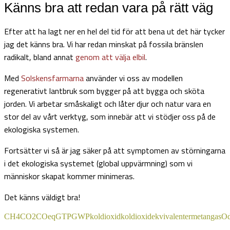
Känns bra att redan vara på rätt väg
Efter att ha lagt ner en hel del tid för att bena ut det här tycker
jag det känns bra. Vi har redan minskat på fossila bränslen
radikalt, bland annat
genom att välja elbil
.
Med
Solskensfarmarna
använder vi oss av modellen
regenerativt lantbruk som bygger på att bygga och sköta
jorden. Vi arbetar småskaligt och låter djur och natur vara en
stor del av vårt verktyg, som innebär att vi stödjer oss på de
ekologiska systemen.
Fortsätter vi så är jag säker på att symptomen av störningarna
i det ekologiska systemet (global uppvärmning) som vi
människor skapat kommer minimeras.
Det känns väldigt bra!
CH4
CO2
COeq
GTP
GWP
koldioxid
koldioxidekvivalenter
metangas
Od