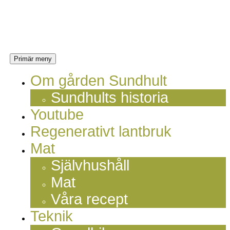
Hoppa
Sundhults
till
innehåll
blogg
Sök
Primär meny
Om gården Sundhult
Sundhults historia
Youtube
Regenerativt lantbruk
Mat
Självhushåll
Mat
Våra recept
Teknik