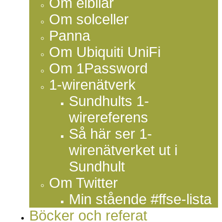
Om elbilar
Om solceller
Panna
Om Ubiquiti UniFi
Om 1Password
1-wirenätverk
Sundhults 1-
wirereferens
Så här ser 1-
wirenätverket ut i
Sundhult
Om Twitter
Min stående #ffse-lista
Böcker och referat