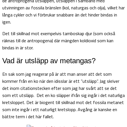
de antroprogena utsläppen, utsläppen i samband med
utvinningen av fossila bränslen (kol, naturgas och olja), vilket har
långa cykler och vi förbrukar snabbare än det hinder bindas in
igen.
Det till skillnad mot exempelvis tamboskap djur (som också
räknas till de antropogena) där mängden koldioxid som kan
bindas in är stor.
Vad är utsläpp av metangas?
En sak som jag reagerar på är att man anser att det som
kommer från en ko när den idisslar är ett ”utsläpp”. Jag skriver
det inom citationstecken efter som jag har svårt att se det
som ett utsläpp. Det en ko släpper ifrån sig ingår i det naturliga
kretsloppet. Det är biogent till skillnad mot det fossila metanet
som inte ingår i ett naturligt kretslopp. Avgång är kanske en
bättre term i det här fallet.