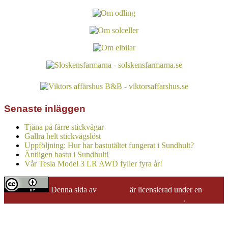
Senaste inläggen
Tjäna på färre stickvägar
Gallra helt stickvägslöst
Uppföljning: Hur har bastutältet fungerat i Sundhult?
Äntligen bastu i Sundhult!
Vår Tesla Model 3 LR AWD fyller fyra år!
Denna sida
av
Sundhult
är licensierad under en
Creative Commons Erkännande 4.0 Internationell licens
.