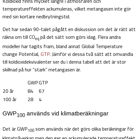
Koldioxid finns mycket längre i atmosfären och
temperatureffekten ackumuleras, vilket metangasen inte gör
med sin kortare nedbrytningstid.
Det har sedan 90-talet pågått en diskussion om det är rätt att
räkna om till CO
på det sätt som görs idag. Flera andra
eq
modeller har tagits fram, bland annat Global Temperature
change Potential,
GTP
. Jämför vi dessa två sätt att omvandla
till koldioxidekvivalenter ser du i denna tabell att det är stor
skillnad på hur ”stark” metangasen är.
GWP
GTP
20 år
84
67
100 år
28
4
GWP
används vid klimatberäkningar
100
Det är GWP
som används när det görs olika beräkningar för
100
klimatpåverkan men den ger en ackumulerade temperatureffekt