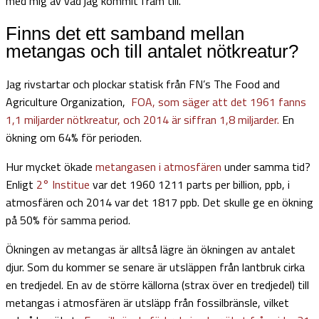
med mig av vad jag kommit fram till.
Finns det ett samband mellan
metangas och till antalet nötkreatur?
Jag rivstartar och plockar statisk från FN’s The Food and
Agriculture Organization,
FOA, som säger att det 1961 fanns
1,1 miljarder nötkreatur, och 2014 är siffran 1,8 miljarder.
En
ökning om 64% för perioden.
Hur mycket ökade
metangasen i atmosfären
under samma tid?
Enligt
2° Institue
var det 1960 1211 parts per billion, ppb, i
atmosfären och 2014 var det 1817 ppb. Det skulle ge en ökning
på 50% för samma period.
Ökningen av metangas är alltså lägre än ökningen av antalet
djur. Som du kommer se senare är utsläppen från lantbruk cirka
en tredjedel. En av de större källorna (strax över en tredjedel) till
metangas i atmosfären är utsläpp från fossilbränsle, vilket