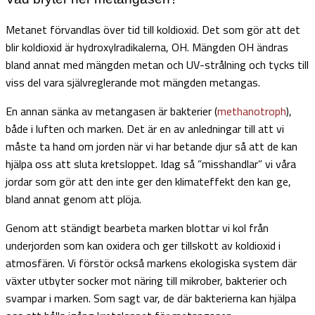
Metanet förvandlas över tid till koldioxid. Det som gör att det
blir koldioxid är hydroxylradikalerna, OH. Mängden OH ändras
bland annat med mängden metan och UV-strålning och tycks till
viss del vara självreglerande mot mängden metangas.
En annan sänka av metangasen är bakterier (
methanotroph
),
både i luften och marken. Det är en av anledningar till att vi
måste ta hand om jorden när vi har betande djur så att de kan
hjälpa oss att sluta kretsloppet. Idag så ”misshandlar” vi våra
jordar som gör att den inte ger den klimateffekt den kan ge,
bland annat genom att plöja.
Genom att ständigt bearbeta marken blottar vi kol från
underjorden som kan oxidera och ger tillskott av koldioxid i
atmosfären. Vi förstör också markens ekologiska system där
växter utbyter socker mot näring till mikrober, bakterier och
svampar i marken. Som sagt var, de där bakterierna kan hjälpa