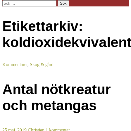
Sök
efter:
Etikettarkiv:
koldioxidekvivalen
Kommentarer
,
Skog & gård
Antal nötkreatur
och metangas
25 maj, 2019
Christian
1 kommentar