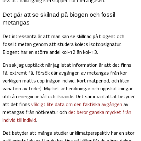
oss att hålla igång kretsloppet för metangasen.
Det går att se skilnad på biogen och fossil
metangas
Det intressanta är att man kan se skillnad på biogent och
fossilt metan genom att studera kolets isotopsignatur.
Biogent har en större andel kol-12 än kol-13.
En sak jag upptäckt när jag letat information är att det finns
få, extremt få, försök där avgången av metangas från kor
verkligen mätts upp (någon individ, kort mätperiod, och liten
variation av foder). Mycket är beräkningar och uppskattningar
utifrån energiinnehåll och liknande. Det sammanfattat betyder
att det finns
väldigt lite data om den faktiska avgången
av
metangas från nötkreatur och
det beror ganska mycket från
individ till individ
.
Det betyder att många studier ur klimatperspektiv har en stor
osäkerhetsfaktor. Har du bra tips på källor får du gärna delge