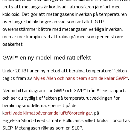
trots att metangas är kortlivad i atmosfären jämfört med
koldioxid. Det gör att metangasens inverkan på temperaturen
över längre tid blir högre än vad som är fallet. GTP
överensstämmer bättre med metangasen verkliga inverkan,
men är mer komplicerad att räkna på med som ger en större
osäkerhet.
GWP* en ny modell med rätt effekt
Under 2018 har en ny metod att beräkna temperatureffekten
tagits fram av
Myles Allen och hans team som de kallar GWP*
.
Nedan hittar diagram för GWP och GWP* från Allens rapport,
och ser du tydligt effekten på temperaturutvecklingen för
beräkningsmodellerna, speciellt på de
k
ortlivade klimatpåverkande luftföroreningar
, på
engelska Short-Lived Climate Pollutants vilket brukar förkortas
SLCP. Metangasen räknas som en SLCP.