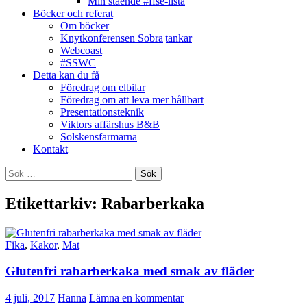
Min stående #ffse-lista
Böcker och referat
Om böcker
Knytkonferensen Sobra|tankar
Webcoast
#SSWC
Detta kan du få
Föredrag om elbilar
Föredrag om att leva mer hållbart
Presentationsteknik
Viktors affärshus B&B
Solskensfarmarna
Kontakt
Sök
efter:
Etikettarkiv: Rabarberkaka
Fika
,
Kakor
,
Mat
Glutenfri rabarberkaka med smak av fläder
4 juli, 2017
Hanna
Lämna en kommentar