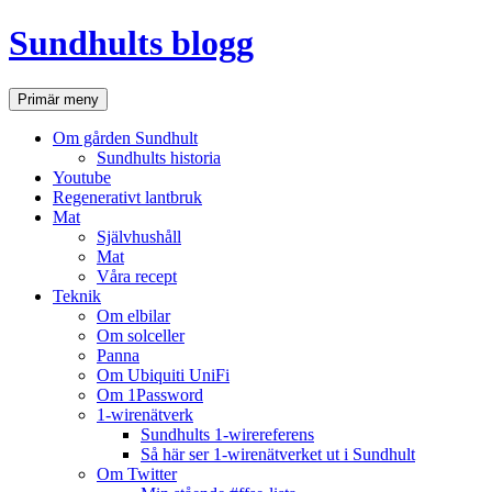
Hoppa
Sundhults blogg
till
innehåll
Sök
Primär meny
Om gården Sundhult
Sundhults historia
Youtube
Regenerativt lantbruk
Mat
Självhushåll
Mat
Våra recept
Teknik
Om elbilar
Om solceller
Panna
Om Ubiquiti UniFi
Om 1Password
1-wirenätverk
Sundhults 1-wirereferens
Så här ser 1-wirenätverket ut i Sundhult
Om Twitter