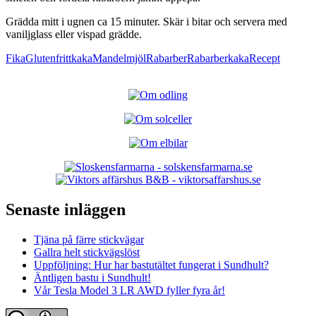
Grädda mitt i ugnen ca 15 minuter. Skär i bitar och servera med
vaniljglass eller vispad grädde.
Fika
Glutenfritt
kaka
Mandelmjöl
Rabarber
Rabarberkaka
Recept
Senaste inläggen
Tjäna på färre stickvägar
Gallra helt stickvägslöst
Uppföljning: Hur har bastutältet fungerat i Sundhult?
Äntligen bastu i Sundhult!
Vår Tesla Model 3 LR AWD fyller fyra år!