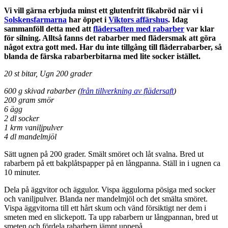
Vi vill gärna erbjuda minst ett glutenfritt fikabröd när vi i
Solskensfarmarna
har öppet i
Viktors affärshus
. Idag
sammanföll detta med att
flädersaften med rabarber
var klar
för silning. Alltså fanns det rabarber med flädersmak att göra
något extra gott med. Har du inte tillgång till fläderrabarber, så
blanda de färska rabarberbitarna med lite socker istället.
20 st bitar, Ugn 200 grader
600 g skivad rabarber (
från tillverkning av flädersaft
)
200 gram smör
6 ägg
2 dl socker
1 krm vaniljpulver
4 dl mandelmjöl
Sätt ugnen på 200 grader. Smält smöret och låt svalna. Bred ut
rabarbern på ett bakplåtspapper på en långpanna. Ställ in i ugnen ca
10 minuter.
Dela på äggvitor och äggulor. Vispa äggulorna pösiga med socker
och vaniljpulver. Blanda ner mandelmjöl och det smälta smöret.
Vispa äggvitorna till ett hårt skum och vänd försiktigt ner dem i
smeten med en slickepott. Ta upp rabarbern ur långpannan, bred ut
smeten och fördela rabarbern jämnt uppepå.