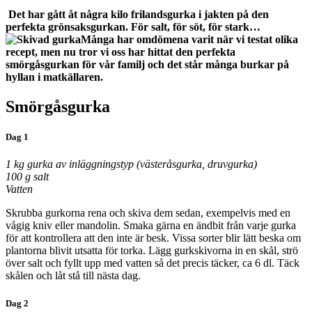
Det har gått åt några kilo frilandsgurka i jakten på den
perfekta grönsaksgurkan. För salt, för söt, för stark…
Många har omdömena varit när vi testat olika
recept, men nu tror vi oss har hittat den perfekta
smörgåsgurkan för vår familj och det står många burkar på
hyllan i matkällaren.
Smörgåsgurka
Dag 1
1 kg gurka av inläggningstyp (västeråsgurka, druvgurka)
100 g salt
Vatten
Skrubba gurkorna rena och skiva dem sedan, exempelvis med en
vågig kniv eller mandolin. Smaka gärna en ändbit från varje gurka
för att kontrollera att den inte är besk. Vissa sorter blir lätt beska om
plantorna blivit utsatta för torka. Lägg gurkskivorna in en skål, strö
över salt och fyllt upp med vatten så det precis täcker, ca 6 dl. Täck
skålen och låt stå till nästa dag.
Dag 2