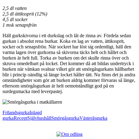
2,5 dl vatten
2,5 dl ättikssprit (12%)
4,5 dl socker
1 msk senapsfrön
Häll gurkskivorna i ett durkslag och låt de rinna av. Fördela sedan
gurkan i absolut rena burkar. Koka en lag av vatten, ättikssprit,
socker och senapsfrön. När sockret har löst sig ordentligt, häll den
varma lagen över gurkorna så skivorna täcks helt och hållet och
burken är helt full. Torka av burken om det skulle rinna över och
skruva omedelbart på locket. Det kommer då att bildas undertryck i
burken när vätskan svalnar vilket gör att smörgåsgurkans hållbarhet
blir i princip oändlig så länge locket håller tätt. Nu finns det ju andra
omständigheter som gör att burken aldrig kommer förvaras så länge,
eftersom smörgåsgurkan är helt oemotståndligt god på en
surdegsmacka med leverpastej.
Frilandsgurka
Inlagd
gurka
Recept
Självhushåll
Smörgåsgurka
Västeråsgurka