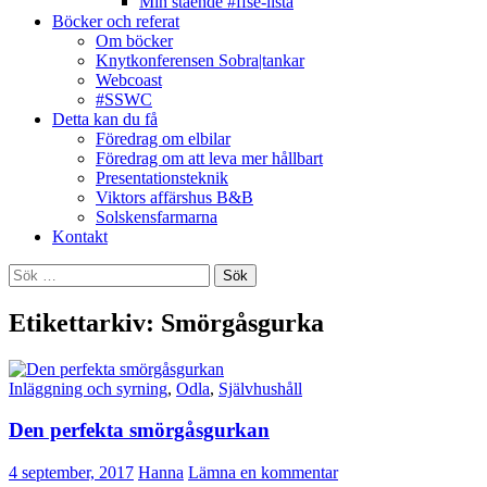
Min stående #ffse-lista
Böcker och referat
Om böcker
Knytkonferensen Sobra|tankar
Webcoast
#SSWC
Detta kan du få
Föredrag om elbilar
Föredrag om att leva mer hållbart
Presentationsteknik
Viktors affärshus B&B
Solskensfarmarna
Kontakt
Sök
efter:
Etikettarkiv: Smörgåsgurka
Inläggning och syrning
,
Odla
,
Självhushåll
Den perfekta smörgåsgurkan
4 september, 2017
Hanna
Lämna en kommentar