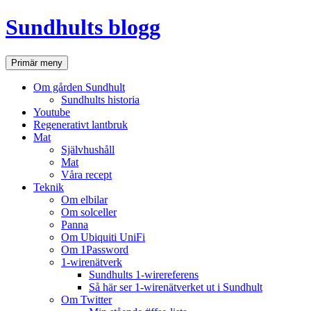
Hoppa
Sundhults blogg
till
innehåll
Sök
Primär meny
Om gården Sundhult
Sundhults historia
Youtube
Regenerativt lantbruk
Mat
Självhushåll
Mat
Våra recept
Teknik
Om elbilar
Om solceller
Panna
Om Ubiquiti UniFi
Om 1Password
1-wirenätverk
Sundhults 1-wirereferens
Så här ser 1-wirenätverket ut i Sundhult
Om Twitter