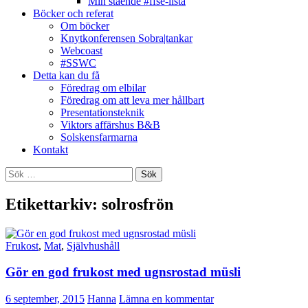
Min stående #ffse-lista
Böcker och referat
Om böcker
Knytkonferensen Sobra|tankar
Webcoast
#SSWC
Detta kan du få
Föredrag om elbilar
Föredrag om att leva mer hållbart
Presentationsteknik
Viktors affärshus B&B
Solskensfarmarna
Kontakt
Sök
efter:
Etikettarkiv: solrosfrön
Frukost
,
Mat
,
Självhushåll
Gör en god frukost med ugnsrostad müsli
6 september, 2015
Hanna
Lämna en kommentar