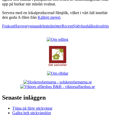
upp på burkar när müslin svalnat.
Servera med en lokalproducerad filmjölk, vilket i vårt fall innebär
den goda A-filen från
Källsjö mejeri
.
Frukost
Havregryn
mandel
mūsli
nötter
Recept
Självhushåll
solrosfrön
Senaste inläggen
Tjäna på färre stickvägar
Gallra helt stickvägslöst