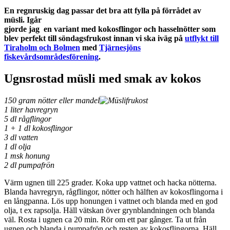
En regnruskig dag passar det bra att fylla på förrådet av
müsli. Igår
gjorde jag en variant med kokosflingor och hasselnötter som
blev perfekt till söndagsfrukost innan vi ska iväg på
utflykt till
Tiraholm och Bolmen
med
Tjärnesjöns
fiskevårdsområdesförening
.
Ugnsrostad müsli med smak av kokos
150 gram nötter eller mandel
1 liter havregryn
5 dl rågflingor
1 + 1 dl kokosflingor
3 dl vatten
1 dl olja
1 msk honung
2 dl pumpafrön
Värm ugnen till 225 grader. Koka upp vattnet och hacka nötterna.
Blanda havregryn, rågflingor, nötter och hälften av kokosflingorna i
en långpanna. Lös upp honungen i vattnet och blanda med en god
olja, t ex rapsolja. Häll vätskan över grynblandningen och blanda
väl. Rosta i ugnen ca 20 min. Rör om ett par gånger. Ta ut från
ugnen och blanda i pumpafrön och resten av kokosflingorna. Häll