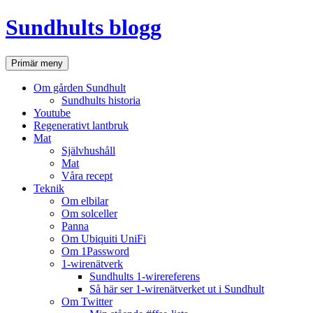
Hoppa
Sundhults blogg
till
innehåll
Sök
Primär meny
Om gården Sundhult
Sundhults historia
Youtube
Regenerativt lantbruk
Mat
Självhushåll
Mat
Våra recept
Teknik
Om elbilar
Om solceller
Panna
Om Ubiquiti UniFi
Om 1Password
1-wirenätverk
Sundhults 1-wirereferens
Så här ser 1-wirenätverket ut i Sundhult
Om Twitter