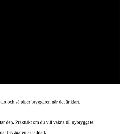
tart och så piper bryggaren när det är klart.
r den. Praktiskt om du vill vakna till nybryggt te.
 när bryggaren är laddad.