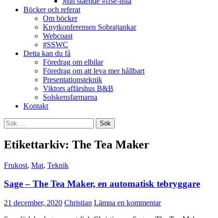
Min stående #ffse-lista
Böcker och referat
Om böcker
Knytkonferensen Sobra|tankar
Webcoast
#SSWC
Detta kan du få
Föredrag om elbilar
Föredrag om att leva mer hållbart
Presentationsteknik
Viktors affärshus B&B
Solskensfarmarna
Kontakt
Sök
efter:
Etikettarkiv: The Tea Maker
Frukost
,
Mat
,
Teknik
Sage – The Tea Maker, en automatisk tebryggare
21 december, 2020
Christian
Lämna en kommentar