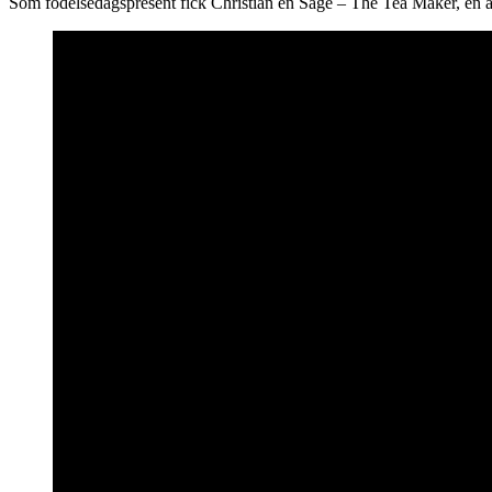
Som födelsedagspresent fick Christian en Sage – The Tea Maker, en 