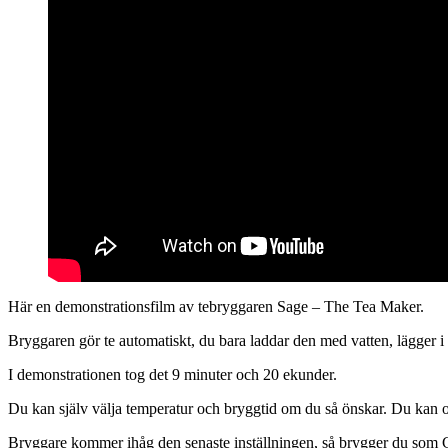
Här en demonstrationsfilm av tebryggaren Sage – The Tea Maker.
Bryggaren gör te automatiskt, du bara laddar den med vatten, lägger i teb
I demonstrationen tog det 9 minuter och 20 ekunder.
Du kan själv välja temperatur och bryggtid om du så önskar. Du kan oc
Bryggare kommer ihåg den senaste inställningen, så brygger du som Chr