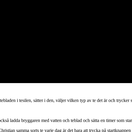
laden i tesilen, sätter i den, väljer vilken typ av te det är och trycker s
kså ladda bryggaren med vatten och teblad och sätta en timer som starta
istian samma sorts te varje dag är det bara att trycka på startknappen