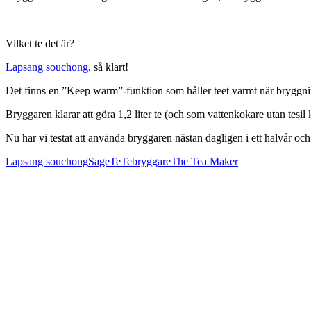
Vilket te det är?
Lapsang souchong
, så klart!
Det finns en ”Keep warm”-funktion som håller teet varmt när bryggnin
Bryggaren klarar att göra 1,2 liter te (och som vattenkokare utan tesil 
Nu har vi testat att använda bryggaren nästan dagligen i ett halvår o
Lapsang souchong
Sage
Te
Tebryggare
The Tea Maker