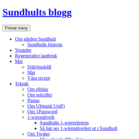
Hoppa
Sundhults blogg
till
innehåll
Sök
Primär meny
Om gården Sundhult
Sundhults historia
Youtube
Regenerativt lantbruk
Mat
Självhushåll
Mat
Våra recept
Teknik
Om elbilar
Om solceller
Panna
Om Ubiquiti UniFi
Om 1Password
1-wirenätverk
Sundhults 1-wirereferens
Så här ser 1-wirenätverket ut i Sundhult
Om Twitter