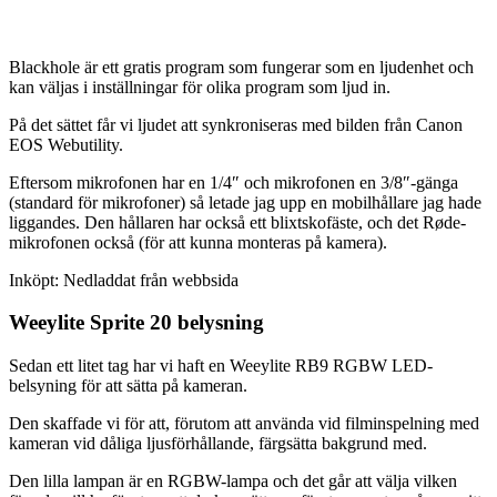
Blackhole är ett gratis program som fungerar som en ljudenhet och
kan väljas i inställningar för olika program som ljud in.
På det sättet får vi ljudet att synkroniseras med bilden från Canon
EOS Webutility.
Eftersom mikrofonen har en 1/4″ och mikrofonen en 3/8″-gänga
(standard för mikrofoner) så letade jag upp en mobilhållare jag hade
liggandes. Den hållaren har också ett blixtskofäste, och det Røde-
mikrofonen också (för att kunna monteras på kamera).
Inköpt: Nedladdat från webbsida
Weeylite Sprite 20 belysning
Sedan ett litet tag har vi haft en Weeylite RB9 RGBW LED-
belsyning för att sätta på kameran.
Den skaffade vi för att, förutom att använda vid filminspelning med
kameran vid dåliga ljusförhållande, färgsätta bakgrund med.
Den lilla lampan är en RGBW-lampa och det går att välja vilken