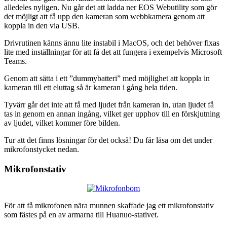
alledeles nyligen. Nu går det att ladda ner EOS Webutility som gör
det möjligt att få upp den kameran som webbkamera genom att
koppla in den via USB.
Drivrutinen känns ännu lite instabil i MacOS, och det behöver fixas
lite med inställningar för att få det att fungera i exempelvis Microsoft
Teams.
Genom att sätta i ett ”dummybatteri” med möjlighet att koppla in
kameran till ett eluttag så är kameran i gång hela tiden.
Tyvärr går det inte att få med ljudet från kameran in, utan ljudet få
tas in genom en annan ingång, vilket ger upphov till en förskjutning
av ljudet, vilket kommer före bilden.
Tur att det finns lösningar för det också! Du får läsa om det under
mikrofonstycket nedan.
Mikrofonstativ
För att få mikrofonen nära munnen skaffade jag ett mikrofonstativ
som fästes på en av armarna till Huanuo-stativet.