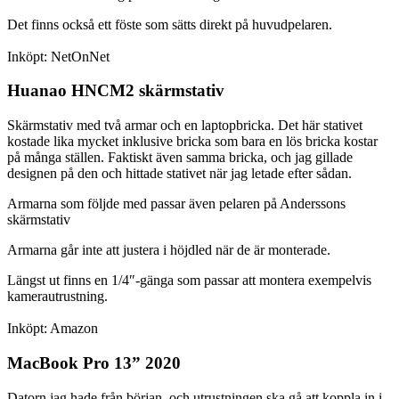
Det finns också ett föste som sätts direkt på huvudpelaren.
Inköpt: NetOnNet
Huanao HNCM2 skärmstativ
Skärmstativ med två armar och en laptopbricka. Det här stativet
kostade lika mycket inklusive bricka som bara en lös bricka kostar
på många ställen. Faktiskt även samma bricka, och jag gillade
designen på den och hittade stativet när jag letade efter sådan.
Armarna som följde med passar även pelaren på Anderssons
skärmstativ
Armarna går inte att justera i höjdled när de är monterade.
Längst ut finns en 1/4″-gänga som passar att montera exempelvis
kamerautrustning.
Inköpt: Amazon
MacBook Pro 13” 2020
Datorn jag hade från början, och utrustningen ska gå att koppla in i