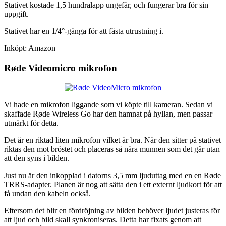
Stativet kostade 1,5 hundralapp ungefär, och fungerar bra för sin
uppgift.
Stativet har en 1/4°-gänga för att fästa utrustning i.
Inköpt: Amazon
Røde Videomicro mikrofon
Vi hade en mikrofon liggande som vi köpte till kameran. Sedan vi
skaffade Røde Wireless Go har den hamnat på hyllan, men passar
utmärkt för detta.
Det är en riktad liten mikrofon vilket är bra. När den sitter på stativet
riktas den mot bröstet och placeras så nära munnen som det går utan
att den syns i bilden.
Just nu är den inkopplad i datorns 3,5 mm ljuduttag med en en Røde
TRRS-adapter. Planen är nog att sätta den i ett externt ljudkort för att
få undan den kabeln också.
Eftersom det blir en fördröjning av bilden behöver ljudet justeras för
att ljud och bild skall synkroniseras. Detta har fixats genom att