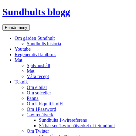
Hoppa
Sundhults blogg
till
innehåll
Sök
Primär meny
Om gården Sundhult
Sundhults historia
Youtube
Regenerativt lantbruk
Mat
Självhushåll
Mat
Våra recept
Teknik
Om elbilar
Om solceller
Panna
Om Ubiquiti UniFi
Om 1Password
1-wirenätverk
Sundhults 1-wirereferens
Så här ser 1-wirenätverket ut i Sundhult
Om Twitter