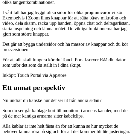
olika tangentkombinationer.
I vårt fall har jag byggt olika sidor för olika programvaror vi kör.
Exempelvis i Zoom finns knappar för att sätta på/av mikrofon och
video, dela skärm, räcka upp handen, öppna chat och deltagarlistan,
starta inspelning och lämna mötet. De viktiga funktionerna har jag
gjort som större knappar.
Det går att bygga undersidor och ha massor av knappar och du kör
pro-versionen.
För att allt skall fungera kör du Touch Portal-server Råå din dator
som utför det som du ställt in i dina skript.
Inköpt: Touch Portal via Appstore
Ett annat perspektiv
Nu undrar du kanske hur det ser ut från andra sidan?
Som du ser går kablage bort till monitorn i armens kanaler, med det
på de mer kantiga armarna sitter kabelclips.
Alla kablar är inte helt fästa än för att kunna se hur mycket de
behöver kunna röra på sig och för att det kommer bli lite justeringar.