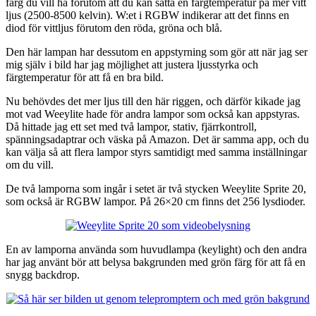
färg du vill ha förutom att du kan sätta en färgtemperatur på mer vitt
ljus (2500-8500 kelvin). W:et i RGBW indikerar att det finns en
diod för vittljus förutom den röda, gröna och blå.
Den här lampan har dessutom en appstyrning som gör att när jag ser
mig själv i bild har jag möjlighet att justera ljusstyrka och
färgtemperatur för att få en bra bild.
Nu behövdes det mer ljus till den här riggen, och därför kikade jag
mot vad Weeylite hade för andra lampor som också kan appstyras.
Då hittade jag ett set med två lampor, stativ, fjärrkontroll,
spänningsadaptrar och väska på Amazon. Det är samma app, och du
kan välja så att flera lampor styrs samtidigt med samma inställningar
om du vill.
De två lamporna som ingår i setet är två stycken Weeylite Sprite 20,
som också är RGBW lampor. På 26×20 cm finns det 256 lysdioder.
En av lamporna använda som huvudlampa (keylight) och den andra
har jag använt bör att belysa bakgrunden med grön färg för att få en
snygg backdrop.