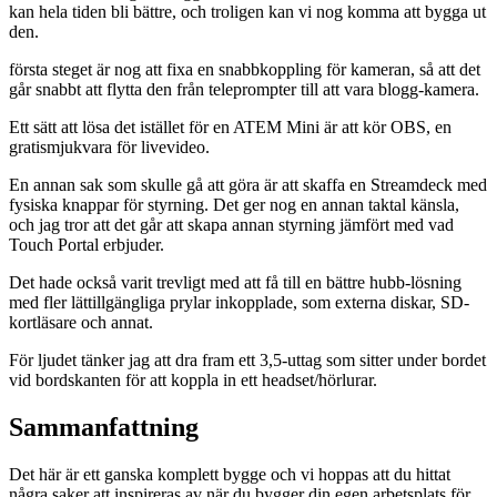
kan hela tiden bli bättre, och troligen kan vi nog komma att bygga ut
den.
första steget är nog att fixa en snabbkoppling för kameran, så att det
går snabbt att flytta den från teleprompter till att vara blogg-kamera.
Ett sätt att lösa det istället för en ATEM Mini är att kör OBS, en
gratismjukvara för livevideo.
En annan sak som skulle gå att göra är att skaffa en Streamdeck med
fysiska knappar för styrning. Det ger nog en annan taktal känsla,
och jag tror att det går att skapa annan styrning jämfört med vad
Touch Portal erbjuder.
Det hade också varit trevligt med att få till en bättre hubb-lösning
med fler lättillgängliga prylar inkopplade, som externa diskar, SD-
kortläsare och annat.
För ljudet tänker jag att dra fram ett 3,5-uttag som sitter under bordet
vid bordskanten för att koppla in ett headset/hörlurar.
Sammanfattning
Det här är ett ganska komplett bygge och vi hoppas att du hittat
några saker att inspireras av när du bygger din egen arbetsplats för