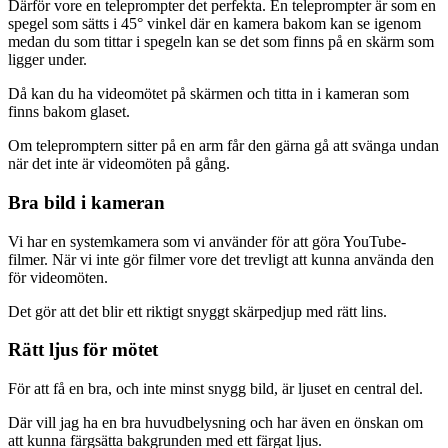
Därför vore en teleprompter det perfekta. En teleprompter är som en
spegel som sätts i 45° vinkel där en kamera bakom kan se igenom
medan du som tittar i spegeln kan se det som finns på en skärm som
ligger under.
Då kan du ha videomötet på skärmen och titta in i kameran som
finns bakom glaset.
Om telepromptern sitter på en arm får den gärna gå att svänga undan
när det inte är videomöten på gång.
Bra bild i kameran
Vi har en systemkamera som vi använder för att göra YouTube-
filmer. När vi inte gör filmer vore det trevligt att kunna använda den
för videomöten.
Det gör att det blir ett riktigt snyggt skärpedjup med rätt lins.
Rätt ljus för mötet
För att få en bra, och inte minst snygg bild, är ljuset en central del.
Där vill jag ha en bra huvudbelysning och har även en önskan om
att kunna färgsätta bakgrunden med ett färgat ljus.