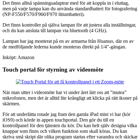
Det finns alltså spänningsadaptrar med för att koppla in i eluttag,
men på varje lampa kan du använda standardbatteri för fotografering
(NP-F550/F570/F960/F970 litiumbatteri).
Det finns kontroller på själva lampan för att justera alla inställningar,
och du kan ansluta till lampan via bluetooth (4 GHz).
Lampan har jag monterat på en av armarna från Huanuo, där en av
de medföljande lederna kunde monteras direkt på 1/4″-gängan.
Inköpt: Amazon
Touch portal för styrning av videomöte
När man sitter i videomöte har vi under året lärt oss att ”mutea”
mikrofonen, men det är alltid lite krångligt att klicka på rätt ikoner på
skärmen.
För att underlätta rotade jag fram den gamla iPad mini vi har (kör
iOS9) och körde in appen touchportal. Den gör du till en
kontrollpanel för den tjänsten du kör. Du kan helt själv designa vilka
knappar som finns och vilken funktion som skall köras. Du kan
skriva små skript där olika program startas efter varandra och skickar