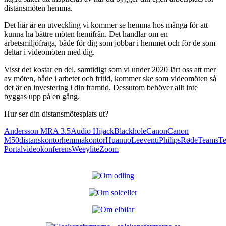
distansmöten hemma.
Det här är en utveckling vi kommer se hemma hos många för att
kunna ha bättre möten hemifrån. Det handlar om en
arbetsmiljöfråga, både för dig som jobbar i hemmet och för de som
deltar i videomöten med dig.
Visst det kostar en del, samtidigt som vi under 2020 lärt oss att mer
av möten, både i arbetet och fritid, kommer ske som videomöten så
det är en investering i din framtid. Dessutom behöver allt inte
byggas upp på en gång.
Hur ser din distansmötesplats ut?
Andersson MRA 3.5
Audio Hijack
Blackhole
Canon
Canon
M50
distanskontor
hemmakontor
Huanuo
Leeventi
Philips
Røde
Teams
Te
Portal
videokonferens
Weeylite
Zoom