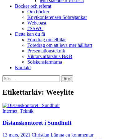
Min stående #ffse-lista
Böcker och referat
Om böcker
Knytkonferensen Sobra|tankar
Webcoast
#SSWC
Detta kan du få
Föredrag om elbilar
Föredrag om att leva mer hållbart
Presentationsteknik
Viktors affärshus B&B
Solskensfarmarna
Kontakt
Sök
efter:
Etikettarkiv: Weeylite
Internet
,
Teknik
Distanskontoret i Sundhult
13 mars, 2021
Christian
Lämna en kommentar