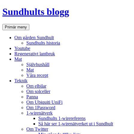
Hoppa
Sundhults blogg
till
innehåll
Sök
Primär meny
Om gården Sundhult
Sundhults historia
Youtube
Regenerativt lantbruk
Mat
Självhushåll
Mat
Våra recept
Teknik
Om elbilar
Om solceller
Panna
Om Ubiquiti UniFi
Om 1Password
1-wirenätverk
Sundhults 1-wirereferens
Så här ser 1-wirenätverket ut i Sundhult
Om Twitter