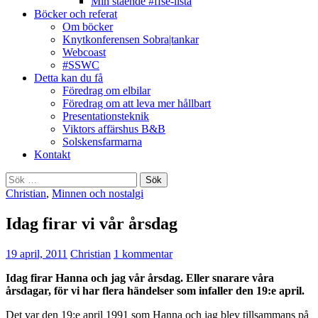
Min stående #ffse-lista
Böcker och referat
Om böcker
Knytkonferensen Sobra|tankar
Webcoast
#SSWC
Detta kan du få
Föredrag om elbilar
Föredrag om att leva mer hållbart
Presentationsteknik
Viktors affärshus B&B
Solskensfarmarna
Kontakt
Sök
efter:
Christian
,
Minnen och nostalgi
Idag firar vi vår årsdag
19 april, 2011
Christian
1 kommentar
Idag firar Hanna och jag vår årsdag. Eller snarare våra
årsdagar, för vi har flera händelser som infaller den 19:e april.
Det var den 19:e april 1991 som Hanna och jag blev tillsammans på