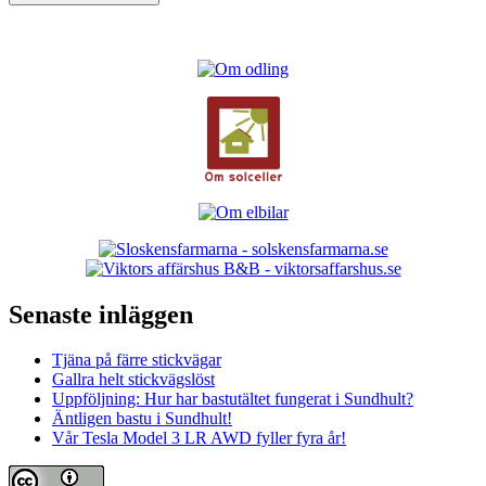
Senaste inläggen
Tjäna på färre stickvägar
Gallra helt stickvägslöst
Uppföljning: Hur har bastutältet fungerat i Sundhult?
Äntligen bastu i Sundhult!
Vår Tesla Model 3 LR AWD fyller fyra år!