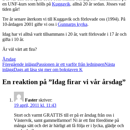
en UNF-kurs som hölls på
Kuggavik
. alltså 20 år sedan. Jösses vad
tiden går!
Tre år senare återkom vi till Kuggavik och förlovade oss (1994). På
10-årdagen 2001 gifte vi oss i
Gunnarps kyrka
.
Idag har vi alltså varit tillsammans i 20 år, varit förlovade i 17 år och
gifta i 10 år.
Är väl värt att fira?
Årsdag
Inläggsnavigering
Föregående inlägg
Passionen är ett varför från ledningen
Nästa
inlägg
Dags att läsa sig mer om bokstaven K
En reaktion på ”Idag firar vi vår årsdag”
Faster
skriver:
19 april, 2011 kl. 11:43
Stort och varmt GRATTIS till er på er årsdag från oss i
Västervik, samt gammelfarmor! Ni är ett fint föredöme på
många sätt och det är härligt att få följa er i lycka, glädje och