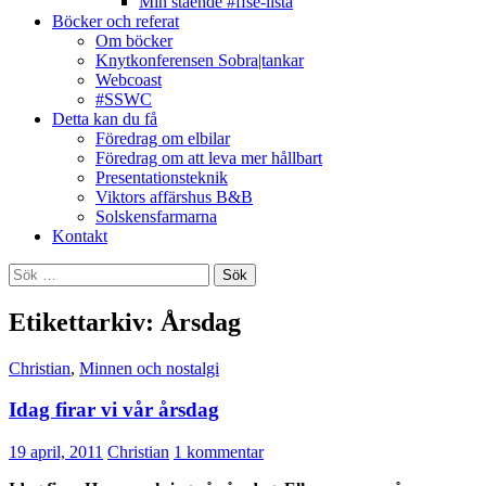
Min stående #ffse-lista
Böcker och referat
Om böcker
Knytkonferensen Sobra|tankar
Webcoast
#SSWC
Detta kan du få
Föredrag om elbilar
Föredrag om att leva mer hållbart
Presentationsteknik
Viktors affärshus B&B
Solskensfarmarna
Kontakt
Sök
efter:
Etikettarkiv: Årsdag
Christian
,
Minnen och nostalgi
Idag firar vi vår årsdag
19 april, 2011
Christian
1 kommentar