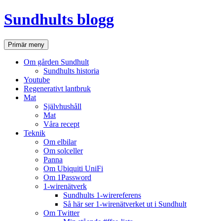
Hoppa
Sundhults blogg
till
innehåll
Sök
Primär meny
Om gården Sundhult
Sundhults historia
Youtube
Regenerativt lantbruk
Mat
Självhushåll
Mat
Våra recept
Teknik
Om elbilar
Om solceller
Panna
Om Ubiquiti UniFi
Om 1Password
1-wirenätverk
Sundhults 1-wirereferens
Så här ser 1-wirenätverket ut i Sundhult
Om Twitter