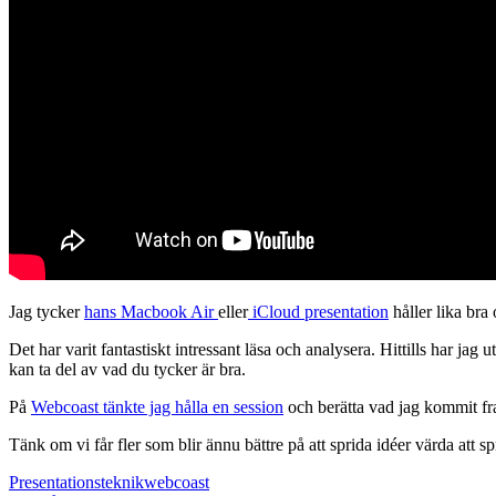
Jag tycker
hans Macbook Air
eller
iCloud presentation
håller lika bra 
Det har varit fantastiskt intressant läsa och analysera. Hittills har jag
kan ta del av vad du tycker är bra.
På
Webcoast tänkte jag hålla en session
och berätta vad jag kommit fra
Tänk om vi får fler som blir ännu bättre på att sprida idéer värda att 
Presentationsteknik
webcoast