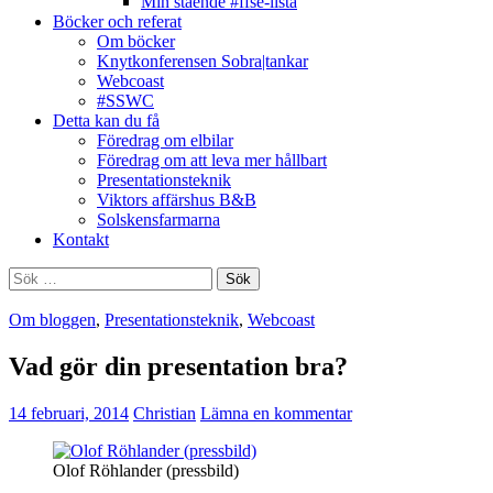
Min stående #ffse-lista
Böcker och referat
Om böcker
Knytkonferensen Sobra|tankar
Webcoast
#SSWC
Detta kan du få
Föredrag om elbilar
Föredrag om att leva mer hållbart
Presentationsteknik
Viktors affärshus B&B
Solskensfarmarna
Kontakt
Sök
efter:
Om bloggen
,
Presentationsteknik
,
Webcoast
Vad gör din presentation bra?
14 februari, 2014
Christian
Lämna en kommentar
Olof Röhlander (pressbild)