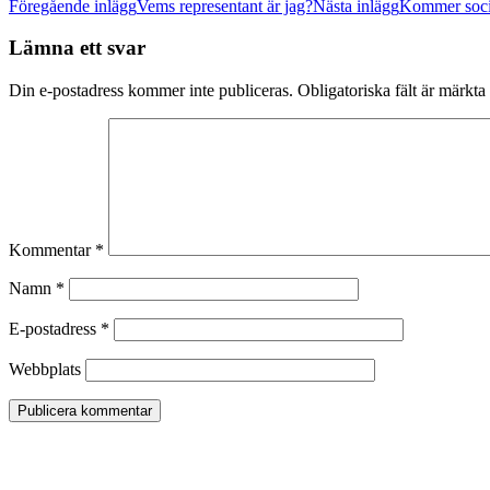
Inläggsnavigering
Föregående inlägg
Vems representant är jag?
Nästa inlägg
Kommer socia
Lämna ett svar
Din e-postadress kommer inte publiceras.
Obligatoriska fält är märkta
Kommentar
*
Namn
*
E-postadress
*
Webbplats