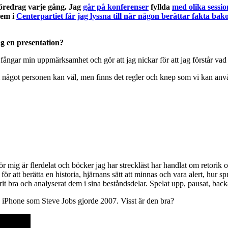
 föredrag varje gång. Jag
går på konferenser
fyllda
med olika sessio
lem i
Centerpartiet får jag lyssna till när någon berättar fakta ba
åg en presentation?
m fångar min uppmärksamhet och gör att jag nickar för att jag förstår vad
om något personen kan väl, men finns det regler och knep som vi kan anv
ör mig är flerdelat och böcker jag har streckläst har handlat om retorik 
 för att berätta en historia, hjärnans sätt att minnas och vara alert, hur
rit bra och analyserat dem i sina beståndsdelar. Spelat upp, pausat, backat
v iPhone som Steve Jobs gjorde 2007. Visst är den bra?