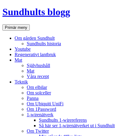
Hoppa
Sundhults blogg
till
innehåll
Sök
Primär meny
Om gården Sundhult
Sundhults historia
Youtube
Regenerativt lantbruk
Mat
Självhushåll
Mat
Våra recept
Teknik
Om elbilar
Om solceller
Panna
Om Ubiquiti UniFi
Om 1Password
1-wirenätverk
Sundhults 1-wirereferens
Så här ser 1-wirenätverket ut i Sundhult
Om Twitter