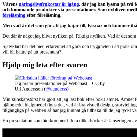
Vårens
näringslivsfrukostar är igång
, där jag kan lyssna på två
och kommande produkter via presentationer. Som nybliven med
föreläsning
efter föreläsning.
Men vad är det som gör att jag hajar till, lyssnar och kommer ih
Det där är något jag blivit nyfiken på. Riktigt nyfiken. Vad är det so
Självklart har det med erfarenhet att göra och tryggheten i att prata 
vill bli bättre på att presentera?
Hjälp mig leta efter svaren
Jag pratar presentationer på Webcoast – CC by
Ulf Andersson (
@uanderss
)
Min kunskapstörst har gjort att jag läst bok efter bok i ämnet. Ämnet f
hjälpmedel hjälpmedel finns det, vad är bra visuell design, storytelling
tillgängliga på webben så har jag kunnat gå tillbaka till de jag tyckt va
En presentation som återkommer i flera olika böcker är lanseringen a