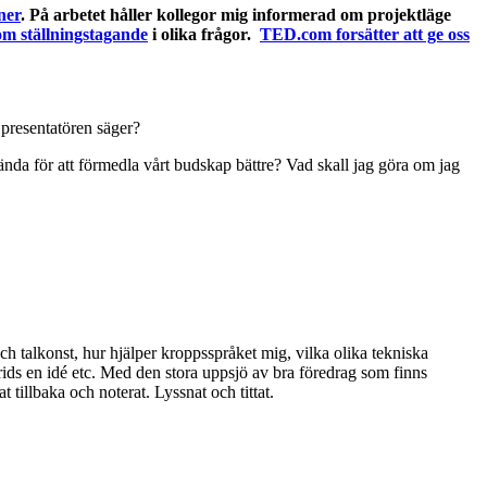
ner
. På arbetet håller kollegor mig informerad om projektläge
kom ställningstagande
i olika frågor.
TED.com forsätter att ge oss
 presentatören säger?
ända för att förmedla vårt budskap bättre? Vad skall jag göra om jag
och talkonst, hur hjälper kroppsspråket mig, vilka olika tekniska
 sprids en idé etc. Med den stora uppsjö av bra föredrag som finns
 tillbaka och noterat. Lyssnat och tittat.