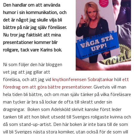
Den handlar om att använda
humor i sin kommunikation, och
det är något jag skulle vilja bli
bättre på när jag själv föreläser.
Nu tror jag faktiskt att mina
presentationer kommer blir
roligare, tack vare Karins bok.
Ni som följer den här bloggen
vet jag att jag gillar att
föreläsa, och att jag vid
knytkonferensen Sobra|tankar
höll
ett
föredrag om att göra bättre presentationer
. Givetvis vill man
hela tiden bli bättre, och om man själv tänker på vilka föreläsare
man tycker är bra så lockar de ofta till skratt under sin
dragningar. Boken som Adelsköld skrivit kanske först leder
tanken till att hon blivit utsedd till Sveriges roligaste kvinna och
då som stand-up-artist. Den här boken är inte bara till de som
vill bli Sveriges nästa stora komiker, utan också för de som vill