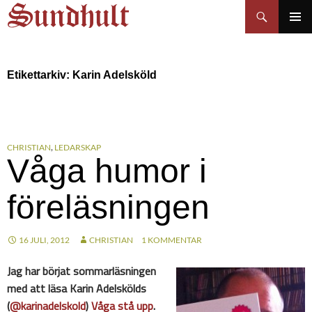
Sundhults blogg
Hoppa
Sök
till
PRIMÄR
innehåll
MENY
Etikettarkiv: Karin Adelsköld
CHRISTIAN
,
LEDARSKAP
Våga humor i
föreläsningen
16 JULI, 2012
CHRISTIAN
1 KOMMENTAR
Jag har börjat sommarläsningen
med att läsa Karin Adelskölds
(
@karinadelskold
)
Våga stå upp
.