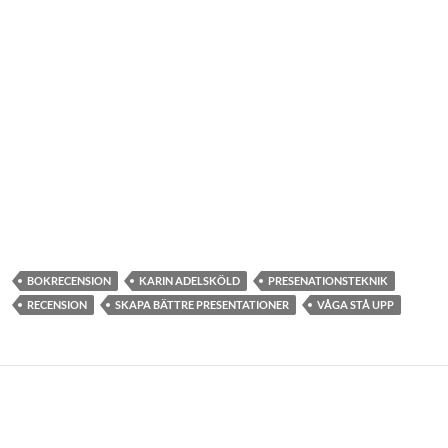
BOKRECENSION
KARIN ADELSKÖLD
PRESENATIONSTEKNIK
RECENSION
SKAPA BÄTTRE PRESENTATIONER
VÅGA STÅ UPP