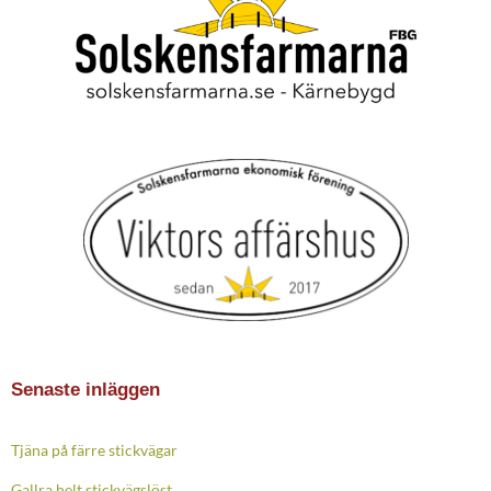
Senaste inläggen
Tjäna på färre stickvägar
Gallra helt stickvägslöst