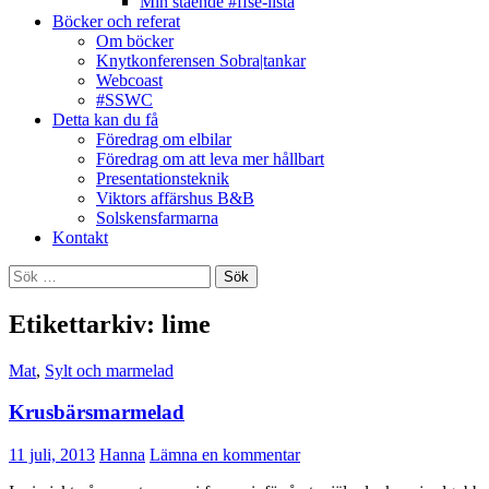
Min stående #ffse-lista
Böcker och referat
Om böcker
Knytkonferensen Sobra|tankar
Webcoast
#SSWC
Detta kan du få
Föredrag om elbilar
Föredrag om att leva mer hållbart
Presentationsteknik
Viktors affärshus B&B
Solskensfarmarna
Kontakt
Sök
efter:
Etikettarkiv: lime
Mat
,
Sylt och marmelad
Krusbärsmarmelad
11 juli, 2013
Hanna
Lämna en kommentar