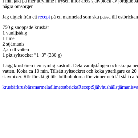
I min jakt på mer utrymme i frysen inför årets självplock av jordgubbar
några omsorger.
Jag utgick från ett
recept
på en marmelad som ska passa till ostbricka
750 g snoppade krusbär
1 vaniljstång
1 lime
2 stjärnanis
2,25 dl vatten
1 pkt syltsocker ”1+3” (330 g)
Lägg krusbären i en rymlig kastrull. Dela vaniljstången och skrapa ner 
vatten. Koka ca 10 min. Tillsätt syltsockret och koka ytterligare ca 2
stavmixer. Rör försiktigt tills luftbubblorna försvinner och låt stå i c
krusbär
krusbärsmarmelad
lime
ostbricka
Recept
Självhushåll
stjärnanis
va