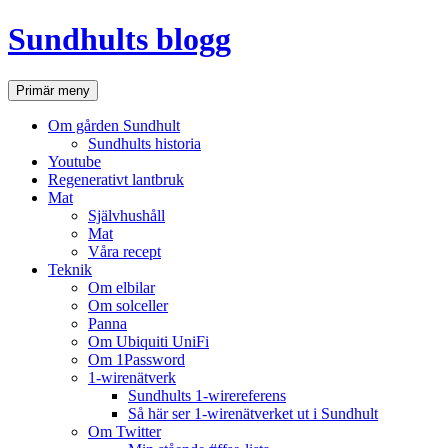
Hoppa
Sundhults blogg
till
innehåll
Sök
Primär meny
Om gården Sundhult
Sundhults historia
Youtube
Regenerativt lantbruk
Mat
Självhushåll
Mat
Våra recept
Teknik
Om elbilar
Om solceller
Panna
Om Ubiquiti UniFi
Om 1Password
1-wirenätverk
Sundhults 1-wirereferens
Så här ser 1-wirenätverket ut i Sundhult
Om Twitter