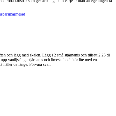
ed röda krusbär som ger åtskilliga kilo varje år utan att egentligen få
ften och lägg med skalen. Lägg i 2 små stjärnanis och tillsätt 2,25 dl
upp vaniljstång, stjärnanis och limeskal och kör lite med en
å håller de länge. Förvara svalt.