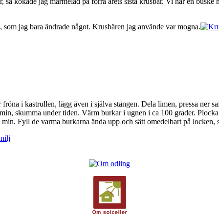
, så kokade jag marmelad på förra årets sista krusbär. Vi har en buske m
n, som jag bara ändrade något. Krusbären jag använde var mogna.
fröna i kastrullen, lägg även i själva stången. Dela limen, pressa ner sa
0 min, skumma under tiden. Värm burkar i ugnen i ca 100 grader. Plocka 
a 5 min. Fyll de varma burkarna ända upp och sätt omedelbart på locken, s
nilj